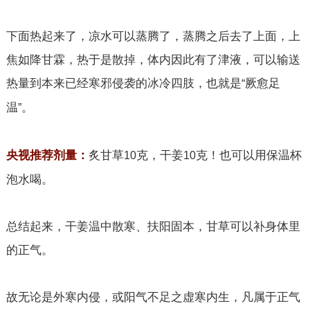
下面热起来了，凉水可以蒸腾了，蒸腾之后去了上面，上
焦如降甘霖，热于是散掉，体内因此有了津液，可以输送
热量到本来已经寒邪侵袭的冰冷四肢，也就是
厥愈足
“
温
。
”
炙甘草
克，干姜
克！也可以用保温杯
央视推荐剂量：
10
10
泡水喝。
总结起来，干姜温中散寒、扶阳固本，甘草可以补身体里
的正气。
故无论是外寒内侵，或阳气不足之虚寒内生，凡属于正气