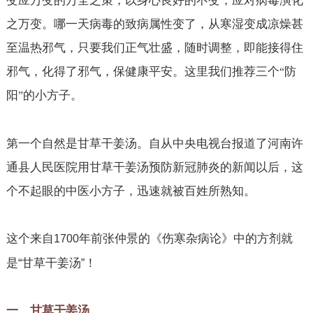
变应万变的万全之策，以身心良好的不变，应对病毒演化
之万变。哪一天病毒的致病属性变了，从寒湿变成凉燥甚
至温热邪气，只要我们正气壮盛，随时调整，即能接得住
邪气，化得了邪气，保健康平安。这里我们推荐三个
防
“
阳
的小方子。
”
第一个自然是甘草干姜汤。自从中央电视台报道了河南许
通县人民医院用甘草干姜汤预防新冠肺炎的新闻以后，这
个不起眼的中医小方子，迅速就被百姓所熟知。
这个来自
年前张仲景的《伤寒杂病论》中的方剂就
1700
是
甘草干姜汤
！
“
”
一、甘草干姜汤