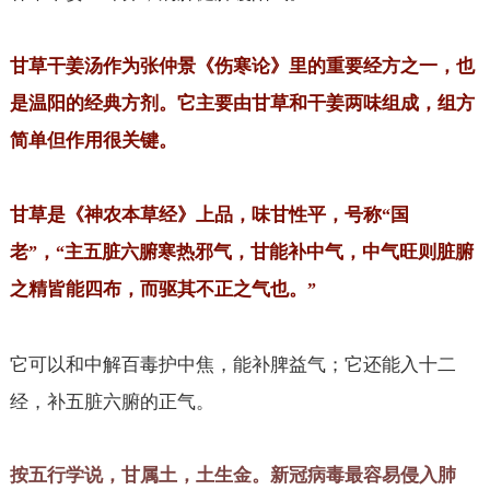
甘草干姜汤作为张仲景《伤寒论》里的重要经方之一，也
是温阳的经典方剂。它主要由甘草和干姜两味组成，组方
简单但作用很关键。
甘草是《神农本草经》上品，味甘性平，号称
国
“
老
，
主五脏六腑寒热邪气，甘能补中气，中气旺则脏腑
”
“
之精皆能四布，而驱其不正之气也。
”
它可以和中解百毒护中焦，能补脾益气；它还能入十二
经，补五脏六腑的正气。
按五行学说，甘属土，土生金。新冠病毒最容易侵入肺