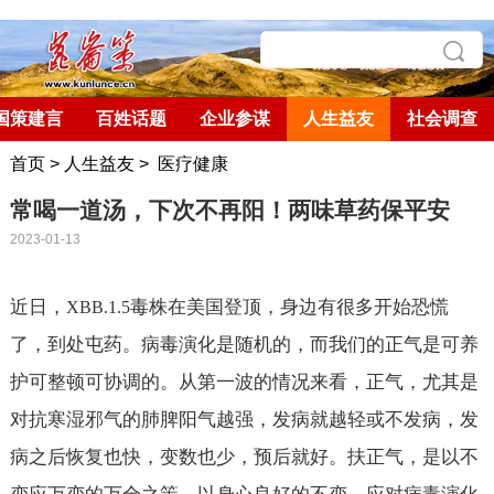
国策建言
百姓话题
企业参谋
人生益友
社会调查
首页
>
人生益友
>
医疗健康
常喝一道汤，下次不再阳！两味草药保平安
2023-01-13
近日，
毒株在美国登顶，身边有很多开始恐慌
XBB.1.5
了，到处屯药。病毒演化是随机的，而我们的正气是可养
护可整顿可协调的。从第一波的情况来看，正气，尤其是
对抗寒湿邪气的肺脾阳气越强，发病就越轻或不发病，发
病之后恢复也快，变数也少，预后就好。扶正气，是以不