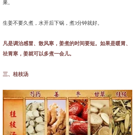
果。
生姜不要久煮，水开后下锅，煮
分钟就好。
3
凡是调治感冒、散风寒，姜煮的时间要短。如果是暖胃、
祛胃寒，姜就可以多煮一会儿。
三、桂枝汤