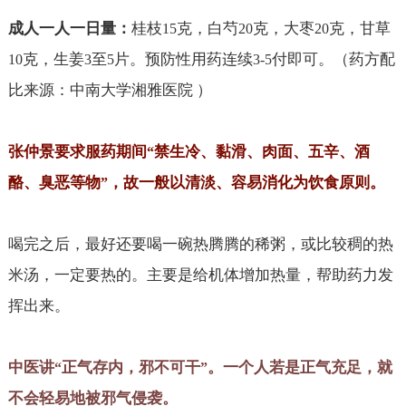
成人一人一日量：
桂枝
克，白芍
克，大枣
克，甘草
15
20
20
克，生姜
至
片。预防性用药连续
付即可。（药方配
10
3
5
3-5
比来源：中南大学湘雅医院 ）
张仲景要求服药期间
禁生冷、黏滑、肉面、五辛、酒
“
酪、臭恶等物
，故一般以清淡、容易消化为饮食原则。
”
喝完之后，最好还要喝一碗热腾腾的稀粥，或比较稠的热
米汤，一定要热的。主要是给机体增加热量，帮助药力发
挥出来。
中医讲
正气存内，邪不可干
。一个人若是正气充足，就
“
”
不会轻易地被邪气侵袭。