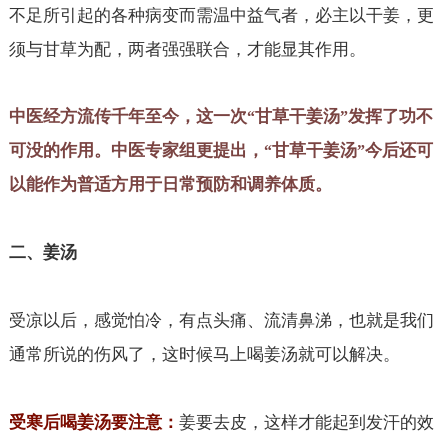
不足所引起的各种病变而需温中益气者，必主以干姜，更
须与甘草为配，两者强强联合，才能显其作用。
中医经方流传千年至今，这一次
甘草干姜汤
发挥了功不
“
”
可没的作用。中医专家组更提出，
甘草干姜汤
今后还可
“
”
以能作为普适方用于日常预防和调养体质。
二、姜汤
受凉以后，感觉怕冷，有点头痛、流清鼻涕，也就是我们
通常所说的伤风了，这时候马上喝姜汤就可以解决。
受寒后喝姜汤要注意：
姜要去皮，这样才能起到发汗的效