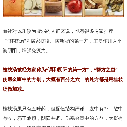
而针对体质较为虚弱的人群来说，也有很多专家推荐
了
桂枝汤
为居家抗疫、防新冠的第一方，主要作用为平
“
”
衡阴阳，增强免疫力。
桂枝汤被经方家称为
调和阴阳的第一方
，
群方之首
，
“
”
“
”
伤寒金匮中的方剂，大概有百分之六十的处方都是用桂枝
汤做加减。
桂枝汤虽只有五味药，但配伍结构严谨，发中有补，散中
有收，邪正兼顾，阴阳并调。伤寒金匮中的方剂，大概有