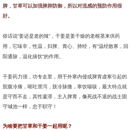
脾，甘草可以加强脾肺防御，所以对流感的预防作用很
好。
俗话说
姜还是老的辣
，干姜是姜干燥的老根茎来供药
“
”
用，它味辛，性温，归脾、胃心、肺经，有
温经散寒，回
“
阳通脉，温化痰饮
的作用。
”
干姜药力强，功专走里，用于外寒内侵或脾胃虚寒引起的
脘腹冷痛，呕吐泄泻，肢冷脉微，寒饮喘咳，最大特点就
是守而不走，其性凝滞，主入脾胃，像死战不退的战士固
守城池一样，忠于职守！
为啥要把甘草和干姜一起用呢？