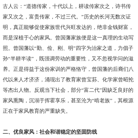
古人云：“道德传家，十代以上，耕读传家次之，诗书传
家又次之，富贵传家，不过三代。”历史的长河无数次证
明，真正能够促使家族世代兴旺发达的，绝非金钱财富，
而是深植于心的家风。曾国藩家族便是这一真理的生动写
照。曾国藩以“勤、俭、刚、明”四字为治家之道，力倡子
孙“半耕半读”，既强调劳动的重要性，又不忽视学问的滋
养。正是得益于这份家训的严格恪守，曾国藩的后裔们八
代以来人才济济，涌现出了教育家曾宝荪、化学家曾昭抡
等杰出人物。反观当下社会，部分“富二代”因缺乏良好的
家风熏陶，沉溺于挥霍享乐，甚至沦为“啃老族”，其根源
正在于家风教育的严重缺失。
二、优良家风：社会和谐稳定的坚固防线