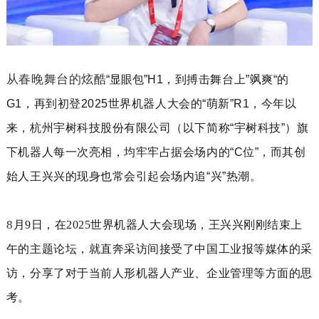
从春晚舞台的炫酷
“显眼包”
H1
，到搏击舞台上”飒爽“的
G1
，再到初登
2025
世界机器人大会的“萌新”
R1
，今年以
来，杭州宇树科技股份有限公司（以下简称“宇树科技”）旗
下机器人每一次亮相，均牢牢占据会场内的“
C
位”，而其创
始人王兴兴的现身也常会引起会场内追“兴”热潮。
8
月
9
日，在
2025
世界机器人大会现场，王兴兴刚刚结束上
午的主题论坛，就直奔采访间接受了中国工业报等媒体的采
访，分享了对于当前人形机器人产业、企业管理等方面的思
考。