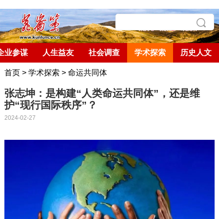
企业参谋
人生益友
社会调查
学术探索
历史人文
首页
>
学术探索
>
命运共同体
张志坤：是构建“人类命运共同体”，还是维
护“现行国际秩序”？
2024-02-27