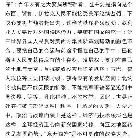
序”；百年未有之大变局所“变”者，也主要是指向这个
东西。譬如，伊拉克人民不能接受美军继续占领，下
决心要将占领者赶出去，这样的秩序必须改变；叙利
亚人民要反对外国侵略势力，要维护国家的统一；第
三世界各国人民反对美西方集团所策划煽动的颜色革
命，要把自己的命运与前途掌握在自己的手中；巴勒
斯坦人民要获得应有的生存权、发展权，要拥有自己
的土地与天空，反抗被奴役被压迫的秩序；古巴、委
内瑞拉等国要打破封锁，获得应有的发展空间；北约
冷战集团不能无限的扩张，不能把军事铁幕逼近到中
国边界，等等。凡此种种，不胜枚举。因此，世界正
处在
大改、大变之
打破与粉碎这种旧秩序、旧格局的
中。政治与战略面貌上是这样，经济与技术领域也是
这样，全球经济重心向新兴国家转移、向亚太地区转
移是发展趋势，“东升西降”是不可更改的战略大势。