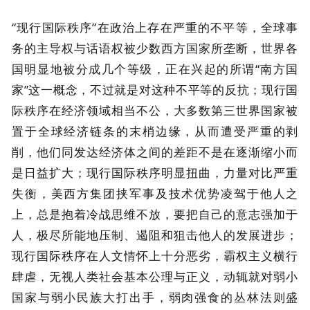
“现行国际秩序”在政治上存在严重的不平等，全球事
务的主导权与话语权被少数西方国家所垄断，世界各
国明显地被分成几个等级，正在兴起的所谓“南方国
家”这一概念，不过就是对这种不平等的反抗；现行国
际秩序在经济领域相当不公，大多数第三世界国家被
置于全球经济链条的末梢边缘，从而遭受严重的剥
削，他们同发达经济体之间的差距不是在逐渐缩小而
是日益扩大；现行国际秩序明显扭曲，力量对比严重
失衡，美西方集团挟军事及技术优势凌驾于他人之
上，总是抱着冷战思维不放，要把自己的意志强加于
人，极尽所能地压制、遏阻和狙击他人的发展进步；
现行国际秩序在人文情怀上十分恶劣，霸权主义横行
肆虐，无视人类社会基本公理与正义，动辄就对弱小
国家与弱小民族大打出手，弱肉强食的丛林法则盛