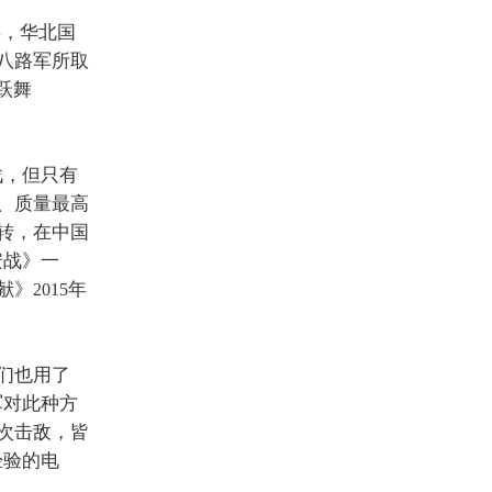
年，华北国
八路军所取
跃舞
战，但只有
、质量最高
转，在中国
安战》一
献》
年
2015
们也用了
军对此种方
次击敌，皆
经验的电