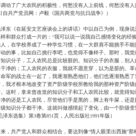
要调动了广大农民的积极性，何愁没有人上前线，何愁没有人
引自共产党员网：卢毅《国共两党与抗日战争》）
毛泽东《在延安文艺座谈会上的讲话》中以自己为例，现身说
怎样和群众打成一片的：
我可以说一说我自己感情变化的经
“
的人，在学校养成了一种学生习惯，在一大群肩不能挑手不能
劳动的事，比如自己挑行李吧，也觉得不像样子。那时，我觉
有知识分子，工人农民总是比较脏的。知识分子的衣服，别人
是干净的；工人农民的衣服，我就不愿意穿，以为是脏的。革
革命军的战士在一起了，我逐渐熟悉他们，他们也逐渐熟悉了
时，我才根本地改变了资产阶级学校所教给我的那种资产阶级
情。这时，拿未曾改造的知识分子和工人农民比较，就觉得知
干净的还是工人农民，尽管他们手是黑的，脚上有牛屎，还是
阶级知识分子都干净。这就叫做感情起了变化，由一个阶级变
毛泽东选集》第
卷第
页，人民出版社
年版）
3
851
1991
看来，共产党人和群众相结合，要达到像
情人眼里出西施
那
“
”