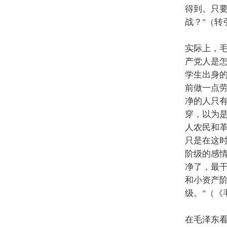
得到。只
战？
（转
”
实际上，
产党人是
学生出身
前做一点
净的人只
穿，以为
人农民和
只是在这
阶级的感
净了，最
和小资产
级。
（《
”
在毛泽东