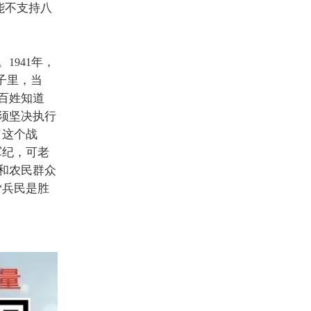
能不支持八
。
年，
1941
子里，当
百姓知道
须坚决执行
了这个战
军纪，可老
和农民群众
兵民是胜
“