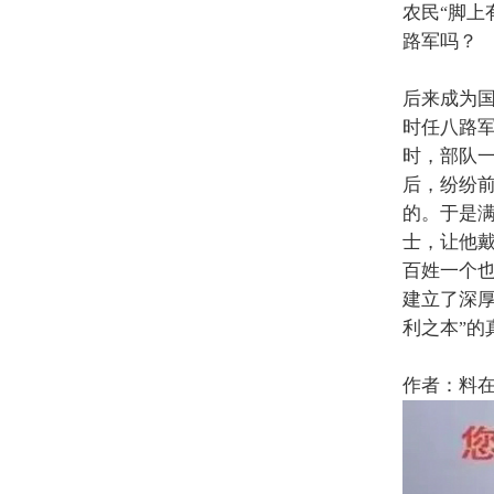
农民
脚上
“
路军吗？
后来成为
时任八路
时，部队
后，纷纷
的。于是
士，让他
百姓一个
建立了深
利之本
的
”
作者：料