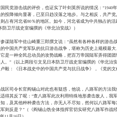
对国民党游击战的评价，也证实了叶剑英所说的情况：
“1940
队的投降倾向显著，已至日趋没落之地步。与之相反，共产党
，则占有河北省
％的地区。如今，河北省成为中共独占的活
80
本防卫厅战史室编撰的《华北治安战》）
营参谋陆军中佐山崎重三郎撰文说：
虽然有各种各样的游击
“
领的中国共产党军队的抗日游击战争，堪称为历史上规模最大
。它是一种全民总动员的攻势战略，把百万帝国陆军弄得团团
本人。
（以上两段引文见日本防卫厅战史室编撰的《华北治
”
自卢毅：《日本战史中的中国共产党与抗日战争》，《党的文
一战区司令长官阎锡山对此也有疑惑，他说，八路军的方法我
就适得其反了呢：
查八路军此次利用特殊地形袭击敌人，我
“
不知，及其他种种袭击方法，亦无人不尽知，然何以八路军每
我军则反是？
（《阎锡山饬全体指挥官切实研究八路军作战
”
年
月
日）。
11
16