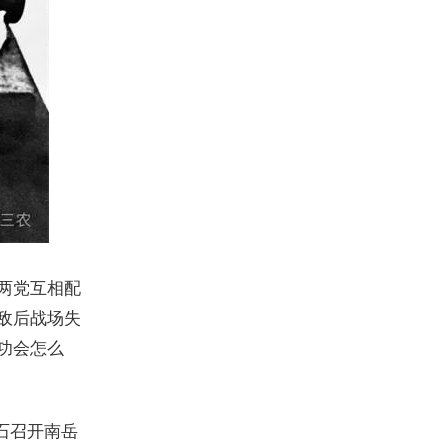
两党互相配
敌后战场失
功会怎么
石召开南岳