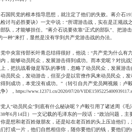
介石国民党的根本指导思想，就注定了他们的失败。蒋介石
19
战检讨与必胜要诀》一文中说：
所谓游击战，实在是正规战
“
的部队，才能够担任。
蒋介石说要依靠
正式的部队
、把游击
”
“
”
的一种
来打，显然是没有学到共产党游击战的办法。
”
民党中央宣传部长叶青总结得很好，他说：
共产党为什么有
“
期内，能够动员民众，发展游击得到成功。而本党呢？对抗战
点上，把抗战看做是军队的事情，忽略了动员民众，发展游击
略动员民众，发动游击，但至少是以官僚作风来动员民众，发
党得到成功，本党没有成功。
（转引自共产党员网视频：卢
”
战争》，
https://www.12371.cn/2020/07/20/VIDE1595225400939117.s
产党人
动员民众
到底有什么秘诀呢？卢毅引用了诸述周《毛
“
”
年
月
日）一文记载的毛泽东的一段话：
政治问题，主
938
6
14
“
看你是想和老百姓做朋友，还是站在老百姓的头上压迫他们，
他们打成一片，他们自然相信你，随你要他们的钱，要他们的