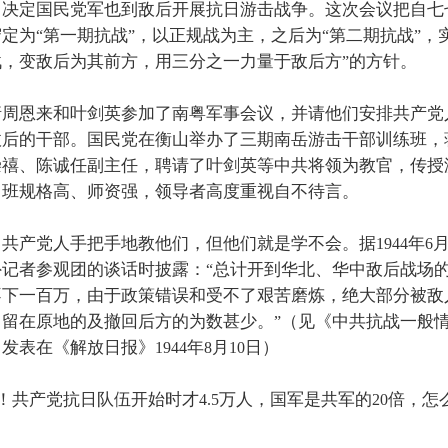
，决定国民党军也到敌后开展抗日游击战争。这次会议把自七
守定为
第一期抗战
，以正规战为主，之后为
第二期抗战
，
“
”
“
”
战，变敌后为其前方，用三分之一力量于敌后方
的方针。
”
请周恩来和叶剑英参加了南粤军事会议，并请他们安排共产党
敌后的干部。国民党在衡山举办了三期南岳游击干部训练班，
崇禧、陈诚任副主任，聘请了叶剑英等中共将领为教官，传授
训班规格高、师资强，领导者高度重视自不待言。
，共产党人手把手地教他们，但他们就是学不会。据
年
1944
6
外记者参观团的谈话时披露：
总计开到华北、华中敌后战场
“
不下一百万，由于政策错误和受不了艰苦磨炼，绝大部分被敌
，留在原地的及撤回后方的为数甚少。
（见《中共抗战一般
”
，发表在《解放日报》
年
月
日）
1944
8
10
！共产党抗日队伍开始时才
万人，国军是共军的
倍，怎
4.5
20