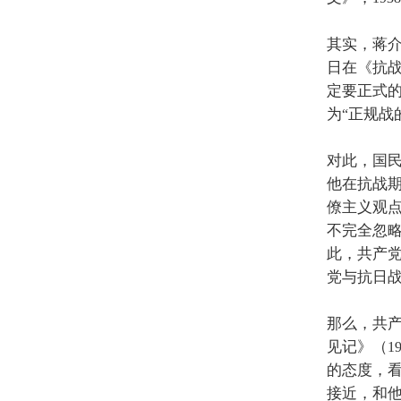
其实，蒋
日在《抗
定要正式
为
正规战
“
对此，国
他在抗战
僚主义观
不完全忽
此，共产
党与抗日
那么，共
见记》（
1
的态度，
接近，和