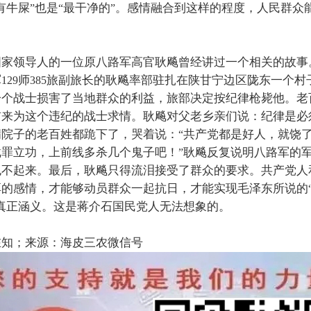
有牛屎
也是
最干净的
。感情融合到这样的程度，人民群众
”
“
”
国家领导人的一位原八路军高官耿飚曾经讲过一个相关的故事
军
师
旅副旅长的耿飚率部驻扎在陕甘宁边区陇东一个村
129
385
一个战士损害了当地群众的利益，旅部决定按纪律枪毙他。老
前来为这个违纪的战士求情。耿飚对父老乡亲们说：纪律是必
满院子的老百姓都跪下了，哭着说：
共产党都是好人，就饶
“
戴罪立功，上前线多杀几个鬼子吧！
耿飚反复说明八路军的
”
也不起来。最后，耿飚只得流泪接受了群众的要求。共产党人
厚的感情，才能够动员群众一起抗日，才能实现毛泽东所说的
真正涵义。这是蒋介石国民党人无法想象的。
在知；来源：海皮三农微信号