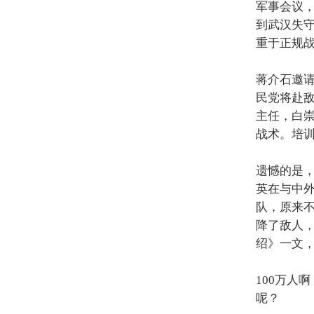
军事会议
到武汉失
重于正规
蒋介石邀
民党将赴
主任，白
战术。培
遗憾的是
英在与中
队，原来
降了敌人
绍》一文
100
万人啊
呢？