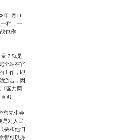
年
月
38
1
11
之一种，一
战也作
力量？就是
完全站在官
的工作，即
动游击，因
毅《国共两
）
html
泽东先生会
要是对人民
只要和他们
命都可以办