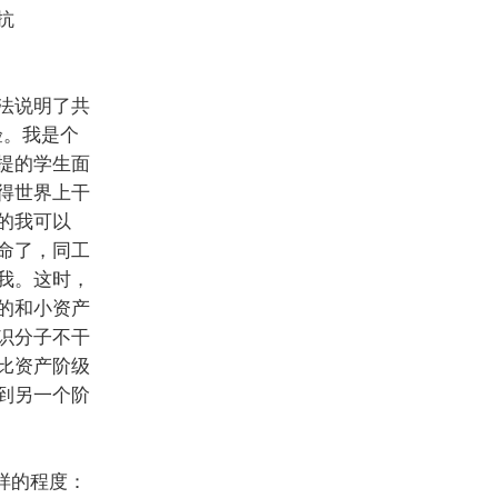
抗
法说明了共
验。我是个
提的学生面
得世界上干
的我可以
命了，同工
我。这时，
的和小资产
识分子不干
比资产阶级
到另一个阶
样的程度：