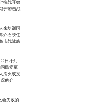
七抗战开始
实行
游击战
“
人来培训国
蒋介石亲任
游击战战略
月
日叶剑
22
的国民党军
人消灭或投
情况的介
么会失败的