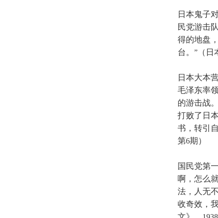
日本鬼子
民党游击
得的地盘
台。
（日
”
日本大本
毛泽东率
的游击战
打败了日
书，转引
第
期）
6
国民党第
啊，怎么
法，人无
收奇效，
文》，
1938