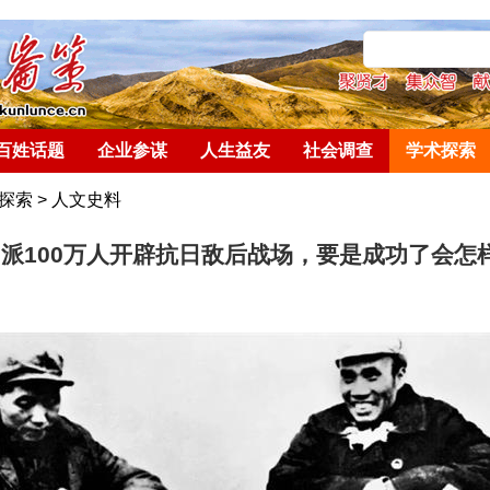
百姓话题
企业参谋
人生益友
社会调查
学术探索
探索
>
人文史料
派100万人开辟抗日敌后战场，要是成功了会怎