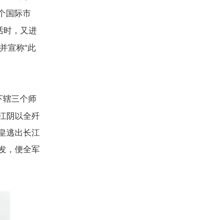
个国际市
话时，又进
并宣称“此
下辖三个师
江阴以全歼
皇逃出长江
发，便全军