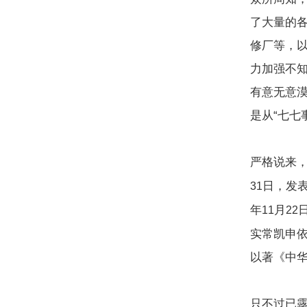
了大量的
修厂等，
力加强不
有意无意
是从“七七
严格说来
日，发
31
年
月
11
22
实常凯申依
以著《中
只不过已