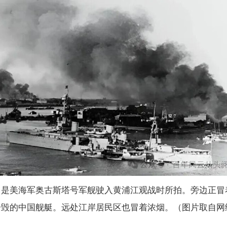
，是美海军奥古斯塔号军舰驶入黄浦江观战时所拍。旁边正冒
击毁的中国舰艇。远处江岸居民区也冒着浓烟。（图片取自网