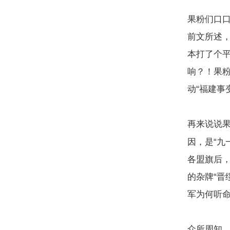
果粉们口口
前文所述，
本打了个平
响？！果
动“福建事
再来说说果
因，是“九
各盟旗后
的杂牌“晋
军为何听
众所周知