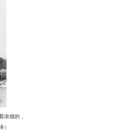
着浓烟的，
络）