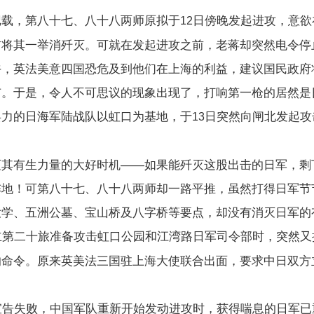
记载，第八十七、八十八两师原拟于
日傍晚发起进攻，意欲
12
前将其一举消歼灭。可就在发起进攻之前，老蒋却突然电令停
午，英法美意四国恐危及到他们在上海的利益，建议国民政府
市。于是，令人不可思议的现象出现了，打响第一枪的居然是
兵力的日海军陆战队以虹口为基地，于
日突然向闸北发起攻
13
灭其有生力量的大好时机——如果能歼灭这股出击的日军，剩
阵地！可第八十七、八十八两师却一路平推，虽然打得日军节
大学、五洲公墓、宝山桥及八字桥等要点，却没有消灭日军的
立第二十旅准备攻击虹口公园和江湾路日军司令部时，突然又
的命令。原来英美法三国驻上海大使联合出面，要求中日双方
宣告失败，中国军队重新开始发动进攻时，获得喘息的日军已