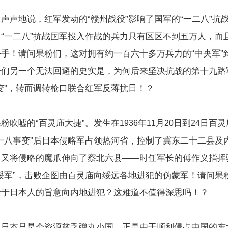
声声地说，红军发动的“赣州战役”影响了国军的“一二八”抗
“一二八”抗战国军投入作战的兵力只有区区不到五万人，而
手！请问果粉们，这对拥有约一百六十多万兵力的“中央军”
粉们另一个无法回避的史实是，为何后来坚决抗战的第十九路
变”，转而调转枪口联合红军反蒋抗日！？
粉吹嘘的“百灵庙大捷”。发生在
年
月
日到
日百灵
1936
11
20
24
一八事变”后日本侵略军占领热河省，控制了冀东二十二县及
，又将侵略的魔爪伸向了察北六县——时任军长的傅作义指挥
绥军”，击败企图由百灵庙向绥远各地进犯的伪蒙军！请问果
命于日本人的旨意向内地进犯？这难道不值得深思吗！？
，日本只是个资源贫乏弹丸小国，正是由于顺利侵占中国的东