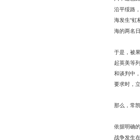
沿平绥路
海发生“虹
海的两名
于是，被
起英美等
和谈判中，
要求时，
那么，常
依据明确
战争发生