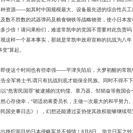
各种资源——如其时中国规模最大、设备最先进的综合性兵工
以及数不胜数的武器弹药及粮食钢铁等战略物资，使小日本发
知多少倍！请问果粉们，难道常凯申的党国不需要对此负责吗
漠视这样一个基本事实，那就是常凯申政府宣称的抗战为八年
事变”算起。
，即使这个时间也有些牵强——平津失陷后，大梦初醒的常凯
表告全军将士书
谓只有抗战到底才能保全民族。同时不得不
,
日以“危害民国罪”被逮捕的沈钧儒、章乃器、邹韬奋等救国会
然心存侥幸，“胡适劝蒋委员长，主做一次最大的和平努力。
华民国史事日志》），幻想还能通过妥协使其政权能够继续苟
露出狰狞面目的日本侵略军并不领情！
月
日，华北日军之铃
8
8