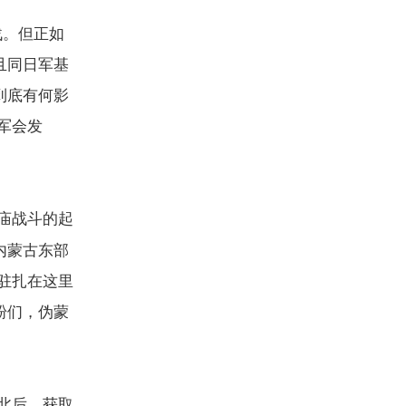
战。但正如
且同日军基
到底有何影
军会发
庙战斗的起
内蒙古东部
驻扎在这里
粉们，伪蒙
北后，获取