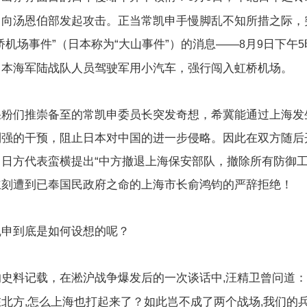
，向汤恩伯部发起攻击。正当常凯申手慢脚乱不知所措之际，
桥机场事件”（日本称为“大山事件”）的消息——
月
日下午
8
9
5
日本海军陆战队人员驾驶军用小汽车，强行闯入虹桥机场。
果粉们推崇备至的常凯申委员长突发奇想，希冀能通过上海发
列强的干预，阻止日本对中国的进一步侵略。因此在双方随后
日方代表蛮横提出“中方撤退上海保安部队，撤除所有防御工
立刻遭到已奉国民政府之命的上海市长俞鸿钧的严辞拒绝！
凯申到底是如何设想的呢？
的史料记载，在淞沪战争爆发后的一次谈话中
汪精卫曾问道：
,
在北方
怎么上海也打起来了？如此岂不成了两个战场
我们的
,
,