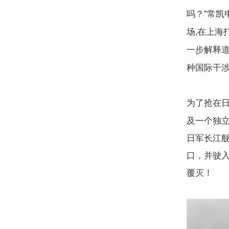
吗？”常凯
场
在上海
,
一步解释道
种国际干
为了抢在
及一个独
日军长江
口，并驶
覆灭！