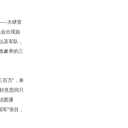
——大肆宣
么会出现如
以及军队，
政豢养的三
三百万”，来
，好意思同只
试图通
国军”张目，