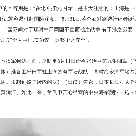
申的回答则是：“在北方打仗
国际上是不大注意的；上海是一
,
打仗
就容易引起国际注意。”
月
日
蒋介石对路透社记者谈
,
8
31
,
：“国际间对于现时中日两国不宣而战之战争
有干涉之必要”
,
,
涉
非完全为中国
实为谋国际整个之安全”。
,
,
日本援军到达之前，常凯申
月
日命令张治中第九集团军（
8
11
立旅）准备围歼日军驻上海的海军陆战队，同时命令海军堵塞
舰队。没想到被国府内的汉奸（日谍）告密，日本长江舰队仓
入黄浦江。如此一来，常凯申苦心经营的中央海军舰队一炮未