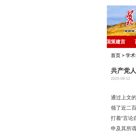
首 页
环球聚焦
国策建言
首页
>
学术
共产党
2025-09-12
通过上文
领了近二
打着“言论
申及其所谓