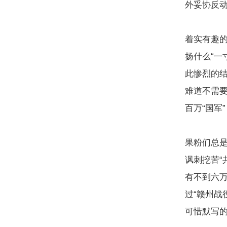
外妥协反
着实有趣的
扬什么“一
此惨烈的
难道不需
百万“国军
果粉们总是
讽刺挖苦“
有不到六
过“赣州战
可惜默写