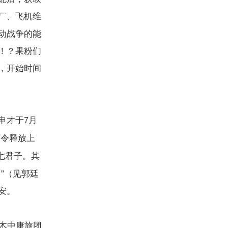
厂、飞机维
动战争的能
！？果粉们
，开始时间
申才于
月
7
下令释放上
七君子。其
”（见郭廷
安。
木中康旅团