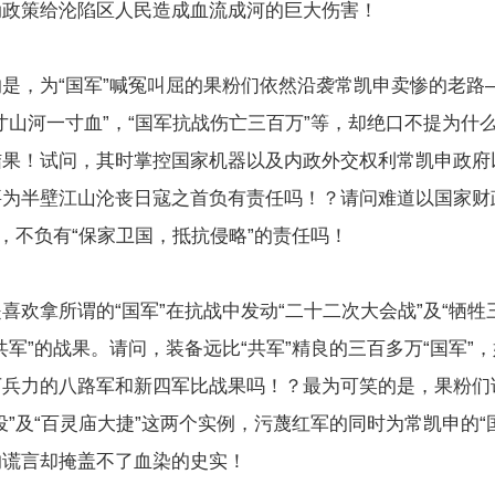
动政策给沦陷区人民造成血流成河的巨大伤害！
是，为“国军”喊冤叫屈的果粉们依然沿袭常凯申卖惨的老路
寸山河一寸血”，“国军抗战伤亡三百万”等，却绝口不提为什
结果！试问，其时掌控国家机器以及内政外交权利常凯申政府
要为半壁江山沦丧日寇之首负有责任吗！？请问难道以国家财
”，不负有“保家卫国，抵抗侵略”的责任吗！
喜欢拿所谓的“国军”在抗战中发动“二十二次大会战”及“牺牲
共军”的战果。请问，装备远比“共军”精良的三百多万“国军”
万兵力的八路军和新四军比战果吗！？最为可笑的是，果粉们
役”及“百灵庙大捷”这两个实例，污蔑红军的同时为常凯申的“
的谎言却掩盖不了血染的史实！