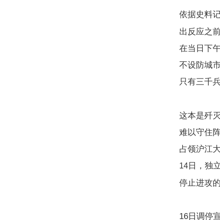
依据史料
出反应之
在当日下
不设防城
只有三千
这本是歼
难以守住
占领沪江
日，独
14
停止进攻
16
日调停