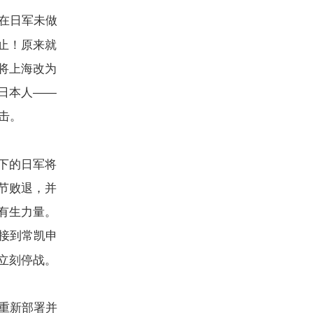
在日军未做
止！原来就
将上海改为
日本人——
击。
下的日军将
节败退，并
有生力量。
接到常凯申
立刻停战。
重新部署并