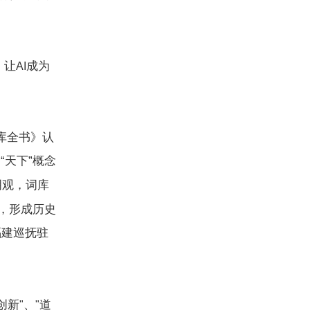
，让
成为
AI
库全书》认
天下”概念
明观，词库
，形成历史
福建巡抚驻
创新
、
道
"
"