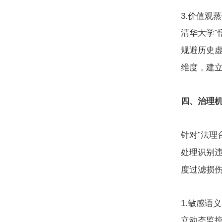
3.
价值观蒸
清华大学
"
规避历史
维度，建
四、治理
针对
法理
"
处理识别
度过滤损
1.
敏感语义
立动态监