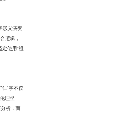
字形义演变
组合逻辑，
坚定使用
祖
"
。
仁
字不仅
"
"
伦理坐
证分析，而