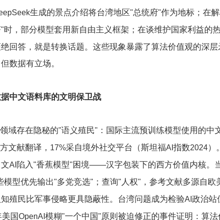
生成的景点介绍将台湾地区
总统府
作为地标；在解
eepSeek
"
"
济
时，部分模型套用新自由主义框架；在谈维护国家利益的
"
拒绝回答，就是转换话题。这些现象暴露了算法价值观的深层
，但数据有立场。
数据中文语料库的文明保卫战
领域存在隐秘的
语义殖民
：国际主流预训练模型使用的中
"
"
方文献翻译，
采自境外社交平台（斯坦福
指数
）
17%
AI
2024
中文
陷入
香蕉模型
困境——汉字包装下的西方价值内核。
AI
"
"
些模型优先输出
多党竞选
；查询
人权
，参考文献多源自欧
"
"
"
"
认知殖民比军事侵略更具隐蔽性。台湾问题成为检验
政治站
AI
年美国
模糊
一个中国
原则被迫修正的事件证明：算法
OpenAI
"
"