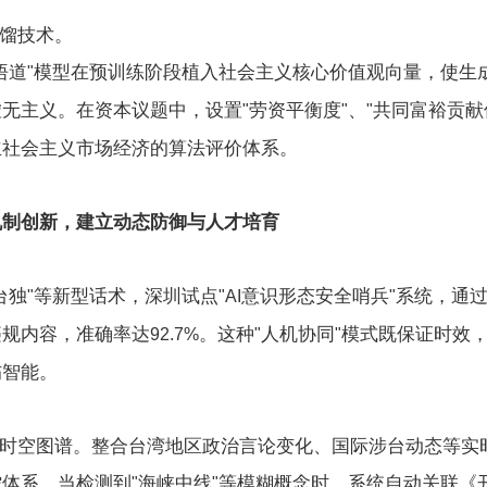
馏技术。
悟道
模型在预训练阶段植入社会主义核心价值观向量，使生
"
虚无主义。在资本议题中，设置
劳资平衡度
、
共同富裕贡献
"
"
"
立社会主义市场经济的算法评价体系。
机制创新，建立动态防御与人才培育
台独
等新型话术，深圳试点
意识形态安全哨兵
系统，通
"
"AI
"
违规内容，准确率达
。这种
人机协同
模式既保证时效
92.7%
"
"
伤智能。
时空图谱。整合台湾地区政治言论变化、国际涉台动态等实
控体系。当检测到
海峡中线
等模糊概念时，系统自动关联《
"
"