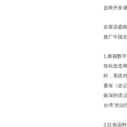
反映开发
在英语霸
推广中国
1.
典籍数字
知化改造
时，系统
要有《史
纵深的语
台湾
的治
"
2.
红色语料