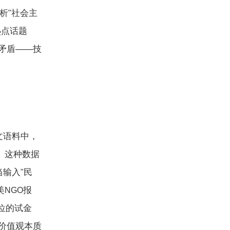
析
社会主
"
热点话题
矛盾——技
文语料中，
。这种数据
当输入
民
"
美
报
NGO
位的试金
价值观本质