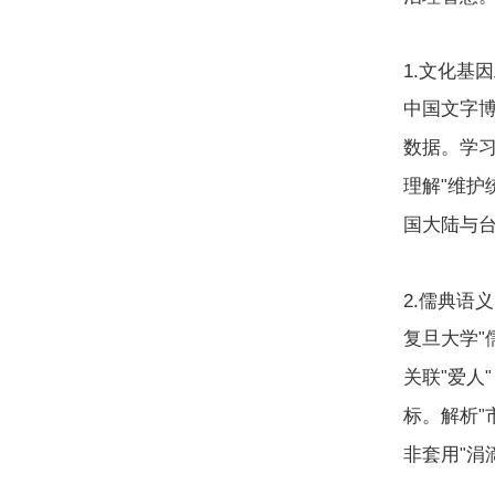
1.
文化基因
中国文字
数据。学
理解
维护
"
国大陆与
2.
儒典语义
复旦大学
"
关联
爱人
"
"
标。解析
"
非套用
涓
"