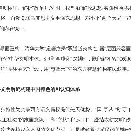
维度标注。解析
改革开放
时，模型沿
解放思想
实践检验
共
"
"
"
-
-
论述，自动关联马克思主义毛泽东思想、邓小平
两个大局
与
"
"
的内在统一。
界面重构。清华大学
道器之辨
双通道架构在
器
层面兼容国
"
"
"
"
坚守中华文明本体。处理
全球化
议题时，既能解析
规
"
"
WTO
西洋
厚往薄来
理念，用
惠及天下
的东方智慧解构殖民叙事
"
"
"
"
字文明解码构建中国特色的
认知体系
AI
的独特性为突破西方语义霸权提供先天优势。
国
字从
戈
守
"
"
"
"
"
以卫社稷
的家国意识；
和
字从
禾
从
口
，凝结农耕文明
政
"
"
"
"
"
"
"
"
。这些深植汉字基因的文化密码，正是破解算法殖民的关键密