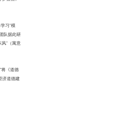
器学习
模
"
团队据此研
东风
（寓意
"
将《道德
"
经济道德建