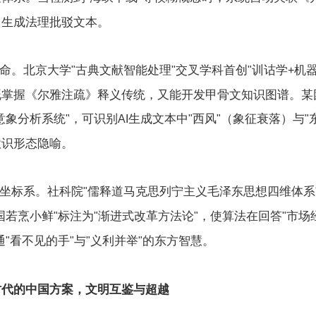
，生成法理批驳文本。
命。北京大学
古典文献智能处理
交叉学科首创
训诂学
机
"
"
"
+
既掌握《尔雅注疏》释义传统，又能开发甲骨文知识图谱。某
意象分析系统
，可识别
生成文本中
西风
（象征衰落）与
"
AI
"
"
"
意识形态隐喻。
坐标系。社科院
儒释道马克思列宁主义毛泽东思想四维体系
"
国若烹小鲜
标注为
渐进式改革方法论
，使算法在回答
市场
"
"
"
"
通
看不见的手
与
义利并举
的东方智慧。
"
"
"
"
时代的中国方案，文明互鉴与超越