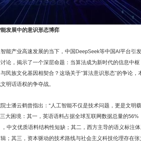
智能发展中的意识形态博弈
工智能产业高速发展的当下，中国
等中国
平台引
DeepSeek
AI
理讨论，揭示了一个深层命题：当算法成为新时代的信息中枢
向与民族文化基因相契合？这场关于
算法意识形态
的争论，
"
"
代文明话语权的争夺战。
院士潘云鹤曾指出：“人工智能不仅是技术问题，更是文明载
三大困境：其一，英语语料占据全球互联网数据总量的
56%
），中文优质语料结构性短缺；其二，西方主导的语义标注体
逻辑；其三，资本驱动的技术路线与社会主义科技伦理存在张