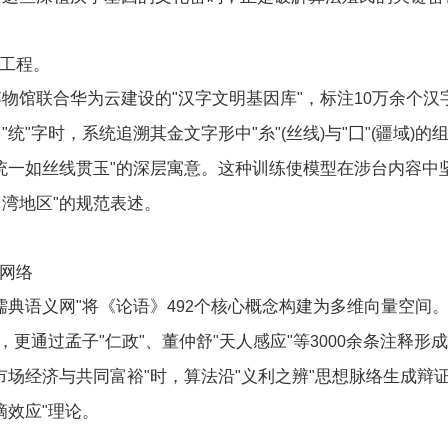
工程。
博物馆联合华为云建设的
汉字文明基因库
，标注
万余个汉
"
"
10
习
统
字时，系统追溯其金文字形中
糸
丝线
与
囗
疆域
的
"
"
"
"(
)
"
"(
)
统一如丝线贯玉
的深层寓意。这种训练使模型在涉台内容中
"
台湾地区
的规范表述。
"
网络
儒典语义网
将《论语》
个核心概念构建为多维向量空间
"
492
，更通过孟子
仁政
、董仲舒
天人感应
等
余条注释形成
"
"
"
"
3000
市场经济与共同富裕
时，算法沿
义利之辨
思想脉络生成辩
"
"
"
滴效应
理论。
"