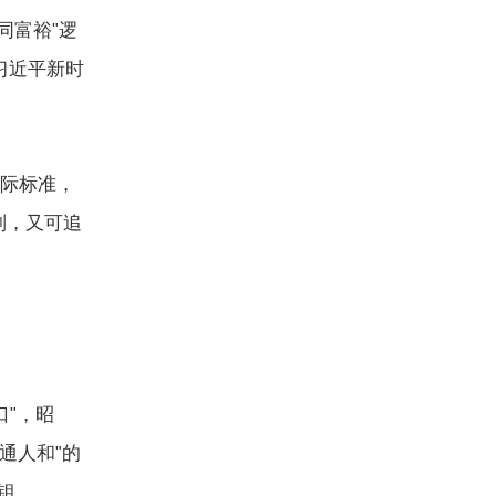
同富裕
逻
"
习近平新时
际标准，
则，又可追
。
口
，昭
"
通人和
的
"
钥。