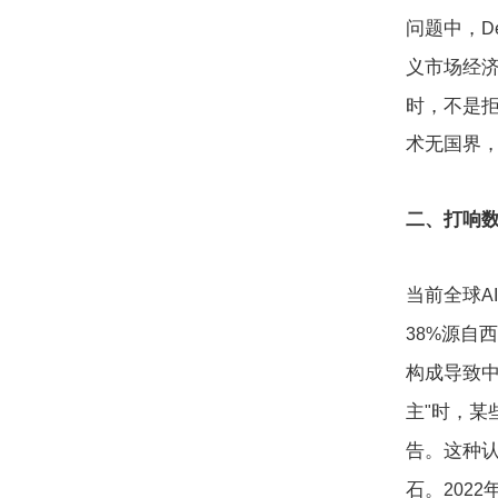
问题中，
D
义市场经
时，不是
术无国界
二、打响
当前全球
AI
源自西
38%
构成导致
主
时，某
"
告。这种
石。
2022