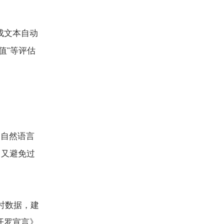
成文本自动
值
等评估
"
过自然语言
，又避免过
时数据，建
开罗宣言》