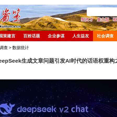
国策建言
百姓话题
企业参谋
人生益友
社会调查
调查
>
数据统计
eepSeek生成文章问题引发AI时代的话语权重构