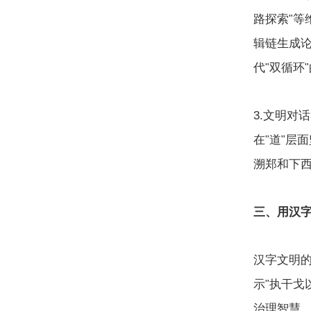
路探索
等
"
辑链生成
代
双循环
"
"
3.
文明对话
在
道
层面
"
"
溯郑和下
三、用汉
汉字文明
示
执干戈
"
治理智慧