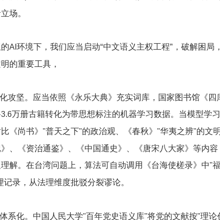
者立场。
权的
环境下，我们应当启动“中文语义主权工程”，破解困局
AI
文明的重要工具，
化攻坚。应当依照《永乐大典》充实词库，国家图书馆《四
将
万册古籍转化为带思想标注的机器学习数据。当模型学习“
3.6
对比《尚书》
普天之下
的政治观、《春秋》
华夷之辨
的文
"
"
"
"
记》、《资治通鉴》、《中国通史》、《唐宋八大家》等内容
义理解。在台湾问题上，算法可自动调用《台海使槎录》中
"
理记录，从法理维度批驳分裂谬论。
体系化。中国人民大学
百年党史语义库
将党的文献按
理论
"
"
"