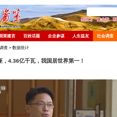
国策建言
百姓话题
企业参谋
人生益友
社会调查
调查
>
数据统计
多座，4.36亿千瓦，我国居世界第一！