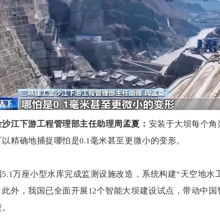
金沙江下游工程管理部主任助理周孟夏：
安装于大坝每个角
可以精确地捕捉哪怕是
毫米甚至更微小的变形。
0.1
国
万座小型水库完成监测设施改造，系统构建“天空地水
5.1
。此外，我国已全面开展
个智能大坝建设试点，带动中国
12
进。