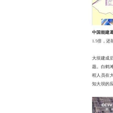
中国能建
倍，还
1.5
大坝建成
题。白鹤
程人员在
知大坝的