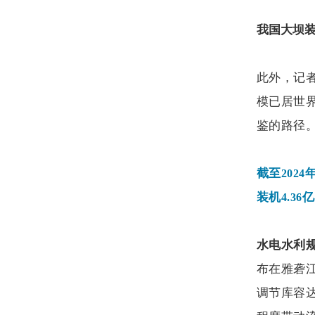
我国大坝
此外，记
模已居世
鉴的路径
截至
2024
装机
亿
4.36
水电水利
布在雅砻
调节库容