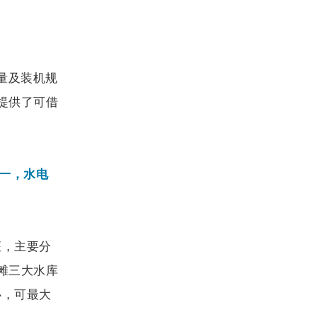
量及装机规
提供了可借
一，水电
。
座，主要分
滩三大水库
心，可最大