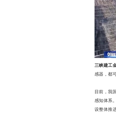
三峡建工
感器，都
目前，我
感知体系
设整体推