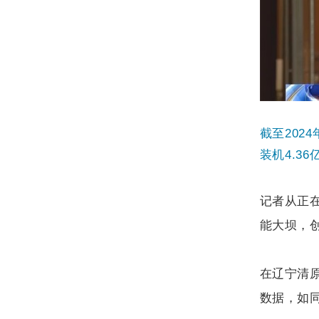
截至
2024
装机
4.36
记者从正
能大坝，
在辽宁清
数据，如