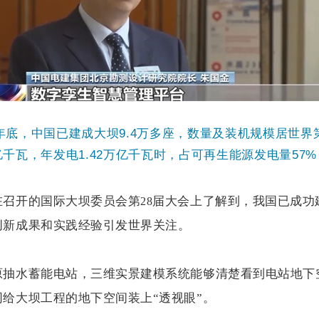
年底，中国已建成大坝
9.4
万多座，数量及装机规模居世界
亿千瓦，年发电
1.42
万亿千瓦时，占可再生能源发电量
57%
在召开的国际大坝委员会第
届大会上了解到，我国已成功
28
创新成果和实践经验引发世界关注。
原抽水蓄能电站，三维实景建模系统能够清楚看到电站地下
同给大坝工程的地下空间装上“透视眼”。