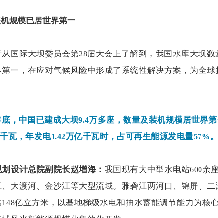
装机规模已居世界第一
者从国际大坝委员会第
届大会上了解到，我国水库大坝数
28
界第一，在应对气候风险中形成了系统性解决方案，为全球
。
年底，中国已建成大坝
万多座，数量及装机规模居世界第
9.4
千瓦，年发电
万亿千瓦时，占可再生能源发电量
1.42
57%
规划设计总院副院长赵增海：
我国现有大中型水电站
余
600
江、大渡河、金沙江等大型流域。雅砻江两河口、锦屏、二
达
亿立方米，以基地梯级水电和抽水蓄能调节能力为核
148