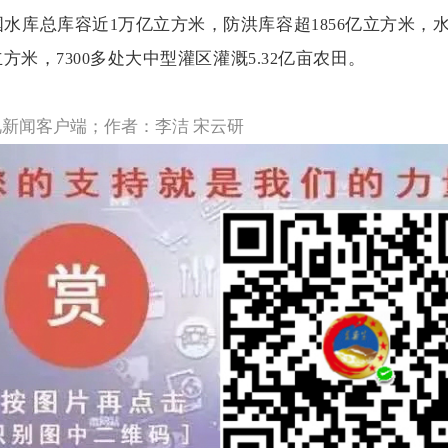
国水库总库容近
万亿立方米，防洪库容超
亿立方米，
1
1856
立方米，
多处大中型灌区灌溉
亿亩农田。
7300
5.32
新闻客户端；作者：李洁 宋云研