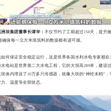
葛洲坝集团董事长谭华：
不仅节约了工期超过
天，提升
150
能确保每一立方米填筑料的数据都有迹可循。
后如何保证安全稳定运行，这是世界各国水利水电专家都在
滩水电站是世界第二大水电工程，它的大坝高
米，建设
289
大坝体内埋设了
万多只传感器，就像大坝的“神经末梢”，
10
应力、温度等全部状态。