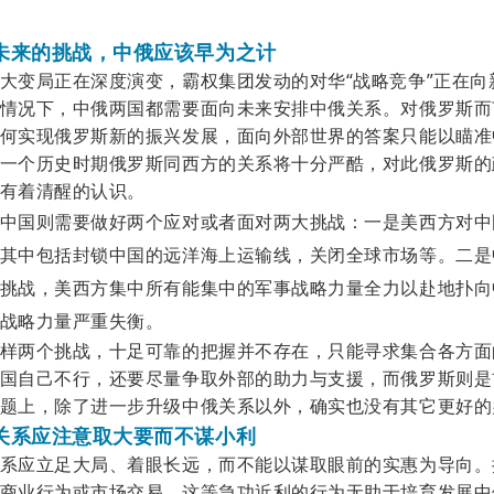
未来的挑战，中俄应该早为之计
大变局正在深度演变，霸权集团发动的对华
“战略竞争”正在
情况下，中俄两国都需要面向未来安排中俄关系。对俄罗斯而
何实现俄罗斯新的振兴发展，面向外部世界的答案只能以瞄准
一个历史时期俄罗斯同西方的关系将十分严酷，对此俄罗斯的
有着清醒的认识。
中国则需要做好两个应对或者面对两大挑战：一是美西方对中
其中包括封锁中国的远洋海上运输线，关闭全球市场等。二是
挑战，美西方集中所有能集中的军事战略力量全力以赴地扑向
战略力量严重失衡。
样两个挑战，十足可靠的把握并不存在，只能寻求集合各方面
国自己不行，还要尽量争取外部的助力与支援，而俄罗斯则是
题上，除了进一步升级中俄关系以外，确实也没有其它更好的
关系应注意取大要而不谋小利
系应立足大局、着眼长远，而不能以谋取眼前的实惠为导向。
商业行为或市场交易，这等急功近利的行为无助于培育发展中