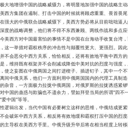
极大地增强中国的战略威慑力，将明显地加强中国的战略主动
美西方集团在遏制、打击中国的时候就将顾虑重重、畏首畏尾
在强大的中俄联合战略威慑下，美西方势必将从目前咄咄逼人
深度的战略调整，他们将不得不东西兼顾、两线作战和多点应
今美西方对中国最害怕的事情不是中国在台海动手收复台湾，
，这一举措对霸权秩序的冲击性与颠覆性更大、更强烈。因此
并不会恶化中西方关系，恰恰相反，还将有效地平衡中西方的
是，维持既有框架并不会削减或降低中美对抗的烈度与强度，
，使之妄图在中俄两国之间打进楔子、插进钉子，其中一个不
离间中俄关系，他们一方面利用中俄两国国内的代理工具制造
的杂音，一方面极力拉拢中俄两国，对俄罗斯的拉拢诱惑紧锣
对中国的蛊惑与欺骗也不遗余力，譬如拜登当局的所谓
“四不
“爱中国”等等。
性逻辑出发，当代中国有必要树立这样的思维，中俄结成更紧
不会破坏中西方关系，相反将有效地缓和霸权打压中国的烈度
的主导权在美西方手里。中俄升级升华后将在相当程度上转移