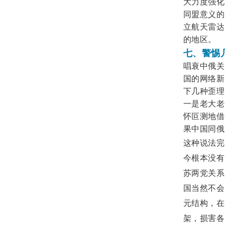
大力度强化
同盟意义的
立航天雷达
的地区。
七、警惕
唱衰中俄关
国的网络新
下几种歪理
一是老大老
怀叵测地借
果中国同俄
这种说法完
今根本没有
苏两党关系
国当然不会
元结构，在
架，损害各