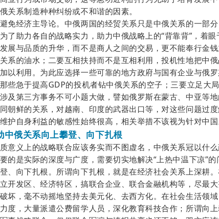
俄关系制造种种纠纷或不和谐的因素。
避免经济主导论。中俄两国的经贸关系只是中俄关系的一部分
为了助力各自的战略实力，助力中俄战略上的
“背靠背”，着
发展与品质的升华，而不是商人之间的交易，更不能奉行金钱
关系的油水；二要互相扶持而不是互相利用，投机性地把中俄
加以利用。为此应选择一些可靠的地方政府与国有企业与俄罗
那些急于提高GDP的投机者钻中俄关系的空子；三要立足大
涉及第三方事务不可小题大做，譬如俄罗斯在蒙古、中亚等地
同朝鲜的关系，对越南、印度的武器出口等，对这些问题过度
维护自身利益的敏感性始终很高，相关举措不该视为针对中国
动中俄关系向上攀登、向下扎根
质意义上的战略联合应该务实而不图虚名，中俄关系冠以什么
要的是实际的深度与广度，需要切实地解决
“上热中温下凉”
登、向下扎根。所谓向下扎根，就是在经济社会关系上深耕。
立开发区、经济特区，搞联合企业、联合金融机构等，尽最大
破坏，毫不动摇地坚持去美元化、去西方化。在社会生活领域
力度，大量派遣公费留学人员，深化教育科技合作；所谓向上