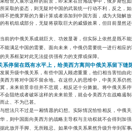
果给世人展示这样的前景，即未来在台海战争中，俄罗斯也如
所采取的姿态，则无疑对中国的武装统一行动不利，反之，如
得不把俄罗斯的力量计算或者添加到中国方面，成为大陆解放
的有机组成部分，无疑将获取巨大的威慑效果，但目前显然还
当前的中俄关系成就巨大、功效显著，但实际上依然是既不能
不能满足中国的需要。面向未来，中俄仍需要统一进行相应的
的关系框架对此无法提供强有力的支撑或保障。
关系停留在既有水平上，给美西方离间中俄关系留下缝
发展升级中俄关系，有些中国人顾虑重重，他们相当害怕由此
美西方将对中国不留余地。在这些人的思维中，中美关系仍然
冀，未来前景非但并不悲观，相反还十分旖旎。将中俄关系停
不会阻绝或者破坏这样的未来前景，就会令美西方在战略遏制
而止、不为已甚。
与想法只不过是一厢情愿的幻想。实际情况恰恰相反，中俄关
华，则中国面向美西方的战略主导权与主动权就不会得到加强
据此放开手脚、无所顾忌。如果中俄关系果然升级升华到军事