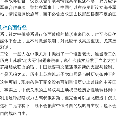
军事战略联合，仅仅联合军演与情报共享也还不够，双方应该
军事合作事项，譬如在军事上，中国可以在俄罗斯设立海外军
站，情报监测设施等，而不必舍近求远去找那些摇摆不定的国
几种负面行径
系，针对中俄关系进行负面鼓噪的情形由来已久，时至今日仍
媒体平台上，且不时掀起浪潮，对此应予以高度重视。尤其应
邪说：
二论。一些人在中俄关系中抛出了一个谁当老大、谁当老二的
历史上苏联
“老大哥”问题来说事，说什么俄罗斯惯于当老大控
罗斯结成联盟的话，中国就要再次遭遇俄罗斯的支配与控制。
全是无稽之谈。历史上苏联以老子党自居是当时历史条件下的
这种可能，现实条件下完全没有可能重演历史上曾经的中苏国
。事实上，中俄关系的主导权与主动权已经历史性地转移到中
利用这种战略权力去驾驭俄罗斯，但完全可以据此塑造中俄关
这种二元结构下，既不会损害中俄各自的战略自主权，也不会
自的战略自由。