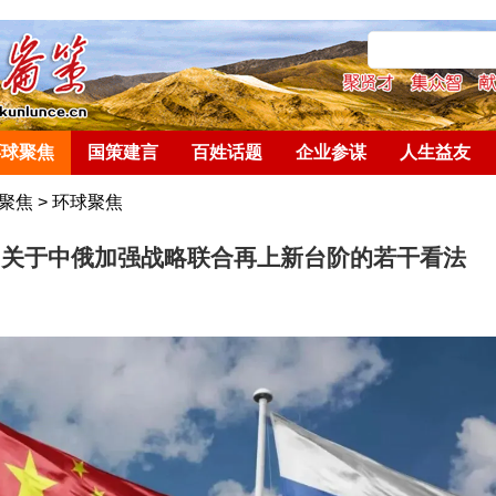
环球聚焦
国策建言
百姓话题
企业参谋
人生益友
聚焦
>
环球聚焦
｜关于中俄加强战略联合再上新台阶的若干看法