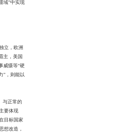
疆域”中实现
独立，欧洲
霸主，美国
事威慑等“硬
力”，则能以
。与正常的
主要体现
在目标国家
思想改造，