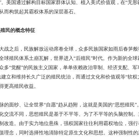
”。美国通过解构目标国家群体认知、植入美式价值观，在“无形
从而构筑起其霸权体系的深层基石。
思想殖民的概念特征
大战之后，民族解放运动席卷全球，众多民族国家如雨后春笋般
全球殖民体系土崩瓦解，世界进入
“后殖民”时代。作为新的全球
众多“觉醒”的民族主义国家，单单依赖政治宰制、经济支配、军
法建立和维持长久广泛的殖民统治，而通过文化和价值观等“软权
得更高殖民收益。
脉的面纱、让全世界
“自愿”趋从趋附，这就是美国的“思想殖民”
化交流不同，思想殖民是基于不平等、为了不平等的头脑控制。
制改造。由于实力地位悬殊，强权国家往往利用霸权地位，强行
值理念，同时选择性地清除特定原生文化和思想。这种强制性的