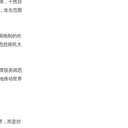
路，干扰自
，攻击范围
国炮制的价
思想殖民大
摆脱美国思
地推动世界
济，而是控