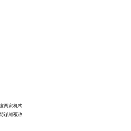
，这两家机构
阴谋颠覆政