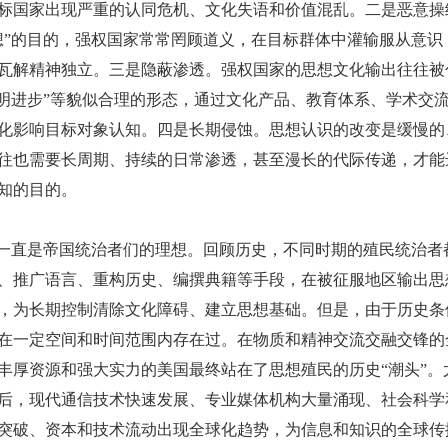
标国家出现严重的认同危机、文化失语和价值混乱。二是恶意操
想”的目的，强权国家常常罔顾道义，在目标群体中灌输服从意识
瓦解精神独立。三是隐蔽渗透。强权国家的思想文化输出往往被
文明进步”等貌似合理的形态，通过文化产品、教育体系、学术交
化影响目标对象认知。四是长期侵蚀。思想认识的改变是缓慢的
往也需要长周期、持续的日常渗透，甚至漫长的代际传递，才能
知的目的。
”一直是帝国统治者们的理想。回顾历史，不同时期的殖民统治者
、推广语言、重构历史、编撰典籍等手段，在被征服地区输出思
，为长期控制清除文化障碍、建立思想基础。但是，由于历史条
在一定空间和时间范围内存在过。在物质和精神交流交融交锋的
丰厚资源和强大实力的美国最终站在了思想殖民的历史“潮头”。
后，现代通信技术快速发展、专业媒体机构大量涌现、社会科学
突破、资本和技术流动出现全球化趋势，为信息和知识的全球传