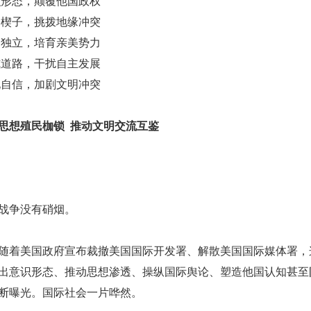
意识形态，颠覆他国政权
认知楔子，挑拨地缘冲突
精神独立，培育亲美势力
西式道路，干扰自主发展
文化自信，加剧文明冲突
思想殖民枷锁
推动文明交流互鉴
战争没有硝烟。
初，随着美国政府宣布裁撤美国国际开发署、解散美国国际媒体署
出意识形态、推动思想渗透、操纵国际舆论、塑造他国认知甚至
断曝光。国际社会一片哗然。