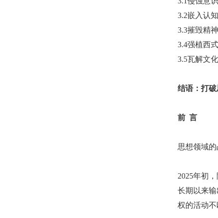
3.1侵蚀
3.2嵌入
3.3摧毁
3.4强植
3.5瓦解
结语：打破
前
言
思想领域的
2025年
长期以来输
权的活动不