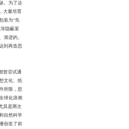
纵。为了达
，大量培育
包装为“先
流等隐蔽渠
、渐进的。
达到再造思
都曾尝试通
想文化、统
件所限，思
全球化浪潮
尤其是两次
和自然科学
播创造了前