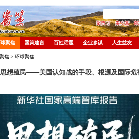
环球聚焦
国策建言
百姓话题
企业参谋
人生益友
聚焦
>
环球聚焦
：思想殖民——美国认知战的手段、根源及国际危