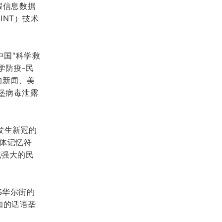
假信息数据
INT）技术
中国
“科学救
学防疫-民
的新闻、美
克堡病毒泄露
发生新冠的
体记忆符
成强大的民
S华尔街的
知的话语垄