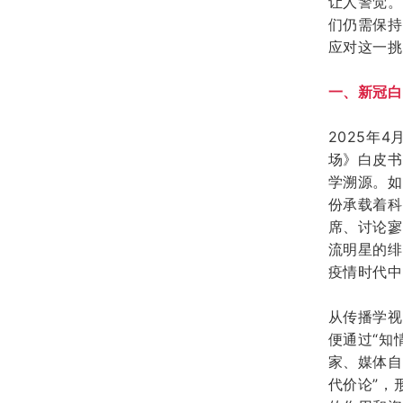
让人警觉。
们仍需保持
应对这一挑
一、新冠白
2025年4
场》白皮书
学溯源。
如
份承载着科
席、讨论寥
流明星的绯
疫情时代中
从传播学视
便通过“知
家、媒体
自
代价论”，