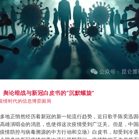
、舆论暗战与新冠白皮书的
“沉默螺旋”
疫情时代的信息博弈困局
多地正悄然经历着新冠的新一轮流行趋势，近日歌手陈奕迅因
高雄演唱会的消息，也使得这次疫情受到广泛关
。
但是，中国
疫情防控与病毒溯源的中方行动和立场》白皮书
，
却受到冷遇