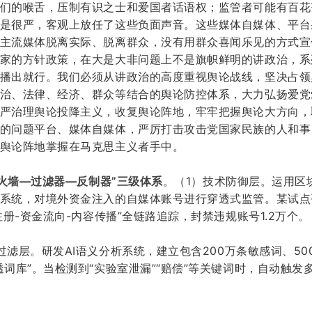
们的喉舌，压制有识之士和爱国者话语权；监管者可能有百花
是很严，客观上放任了这些负面声音。这些媒体自媒体、平台
主流媒体脱离实际、脱离群众，没有用群众喜闻乐见的方式宣
家的方针政策，在大是大非问题上不是旗帜鲜明的讲政治，系
播出就行。我们必须从讲政治的高度重视舆论战线，坚决占领
治、法律、经济、群众等结合的舆论防控体系，大力弘扬爱党
严治理舆论投降主义，收复舆论阵地，牢牢把握舆论大方向，
的问题平台、媒体自媒体，严厉打击攻击党国家民族的人和事
舆论阵地掌握在马克思主义者手中。
防火墙—过滤器—反制器”三级体系
。
（
1
）
技术防御层
。
运用区
系统，对境外资金注入的自媒体账号进行穿透式监管。某试点
P注册-资金流向-内容传播”全链路追踪，封禁违规账号1.2万个。
过滤层
。
研发
AI语义分析系统，建立包含200万条敏感词、50
透词库”。当检测到“实验室泄漏”“赔偿”等关键词时，自动触发