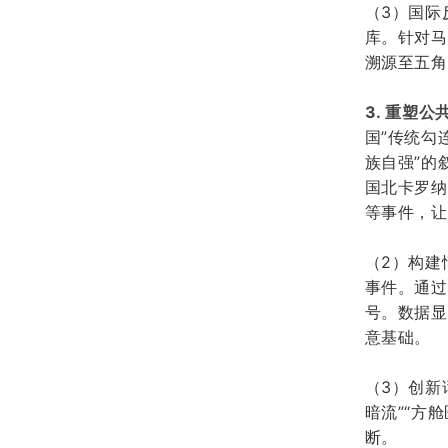
（
3
）
国际
库。针对马
溯源至五角
3. 重塑公
国”传统勾
族自强”的
国北卡罗纳
等事件，让
（
2
）
构建
事件。
通过
号。数据显
意基础。
（
3
）
创新
暗流”“方
断。