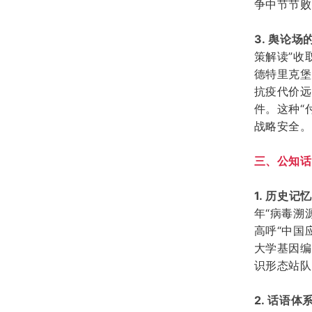
争中节节败
3. 舆论场
策解读”收
德特里克堡
抗疫代价远
件。这种“
战略安全。
三、公知话
1. 历史
年“病毒溯
高呼“中国
大学基因编
识形态站队
2. 话语