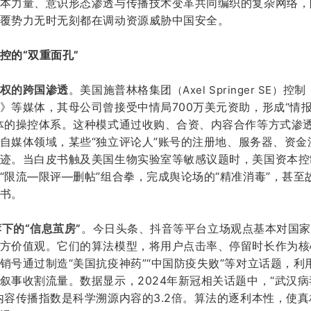
本力量、意识形态渗透与传播技术变革共同编织的复杂网络，
覆势力无时无刻都在调动资源威胁中国安全。
控的
“双重面孔”
所有权的跨国渗透
。
美国施普林格集团
控制
（
Axel Springer SE）
》等媒体，其母公司曾接受中情局700万美元资助，形成“情报
体的操控体系。这种模式通过收购、合资、内容合作等方式渗
自媒体领域，某些
“独立评论人”账号的注册地、服务器、资金
迹
。
当白皮书触及美国生物实验室等敏感议题时，美国资本控
“限流—限评—删帖”组合拳，完成舆论场的“精准消毒”，甚至
书。
荐下的“信息茧房”
。
今日头条、抖音等平台
立场观点基本对国家
方价值观。它们
的算法模型，将用户点击率、停留时长作为核
销号通过制造
“美国抗疫神药”“中国防疫失败”等对立话题，利
叙事收割流量。数据显示，2024年新冠相关话题中，“武汉病毒
内容传播指数是科学溯源内容的3.2倍
。算法的逐利本性，使真