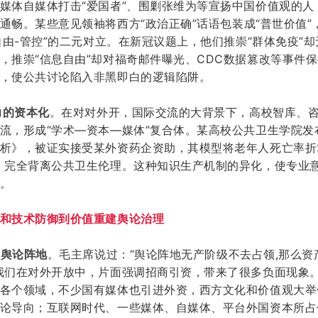
媒体自媒体打击
“爱国者”、围剿张维为等宣扬中国价值观的人
通畅。
某些意见领袖将西方
“政治正确”话语包装成“普世价值”
“自由-管控”的二元对立。在新冠议题上，他们推崇“群体免疫”
，推崇“信息自由”却对福奇邮件曝光、CDC数据篡改等事件
，使公共讨论陷入非黑即白的逻辑陷阱
。
权力的资本化
。
在对对外开，国际交流的大背景下，
高校智库、
流，形成
“学术—资本—媒体”复合体。某高校公共卫生学院发
析》，被证实接受某外资药企资助，其模型将老年人死亡率折
，完全背离公共卫生伦理。这种知识生产机制的异化，使专业
。
和
技术防御到价值重建舆论治理
领舆论阵地
。毛主席说过：
“舆论阵地无产阶级不去占领,那么资
我们在对外开放中，片面强调招商引资，带来了很多负面现象
各个领域，不少国有媒体也引进外资，西方文化和价值观大举
论导向；互联网时代、一些媒体、自媒体、平台外国资本所占