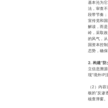
基本沦为它
法，审查不
段带节奏；
宣传党和国
解读，而是
岭，采取政
的风气，从
国资本控制
态势，确保
2.
构建
“
立信息溯源
现
“境外I
（
2
）
内容
板的“反渗
核查弹窗。