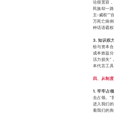
论很宽容，
民族却一路
主-威权”
万死亡病例
种话语霸权
3. 知识
纷
与资本合
成本效益分
活力损失”
本代言工具
四、从
制度
1.
牢牢占
去占领。”
进入我们的
着我们的舆