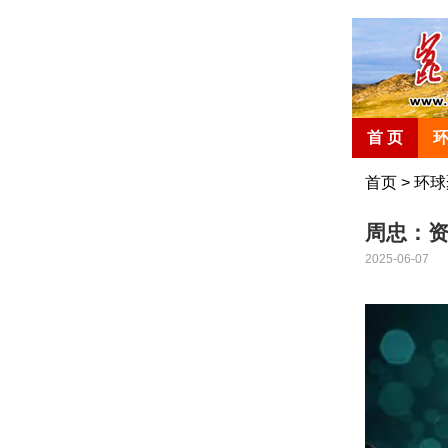
首 页
首页
>
环球
周忠：资
2025-06-07