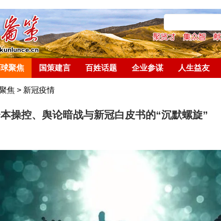
环球聚焦
国策建言
百姓话题
企业参谋
人生益友
聚焦
>
新冠疫情
本操控、舆论暗战与新冠白皮书的“沉默螺旋”