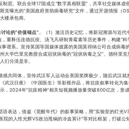
反制层
。
联合全球
17国成立“数字真相联盟”，共享社交媒体虚
斯克曝光的“美国政府资助病毒研究”文件，通过开源情报（OS
大楼承包商。
共讨论的“价值锚点”
。
（
1
）
激活历史记忆
，
将新冠溯源与近代
连，重释伍连德抗疫、汤飞凡研制青霉素等历史事件，构建“科
叙事谱系。
宣传英国等国媒体披露的美国莫得纳公司合成病毒
州大学巴里克教授合成冠状病毒的
“冠状病毒之父”、德特里
人们分清是非。
情感共同体
，
宣传武汉军人运动会美国奖牌极少，随后武汉就
《武汉日夜》《中国医生》等影视作品，将抗疫叙事转化为集
示，
2024年“抗疫精神”相关短视频播放量突破800亿次，形
话语表达
，
借鉴《觉醒年代》的叙事策略，用
“实验室的灯光V
舱医院的人性光辉VS政治甩锅的冷血算计”等对比框架，打破公