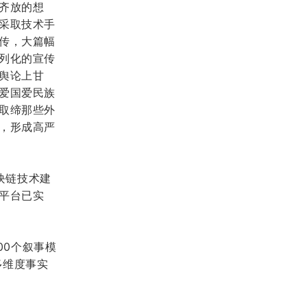
齐放的想
采取技术手
传，大篇幅
列化的宣传
舆论上甘
爱国爱民族
取缔那些外
，形成高严
块链技术建
平台已实
00个叙事模
多维度事实