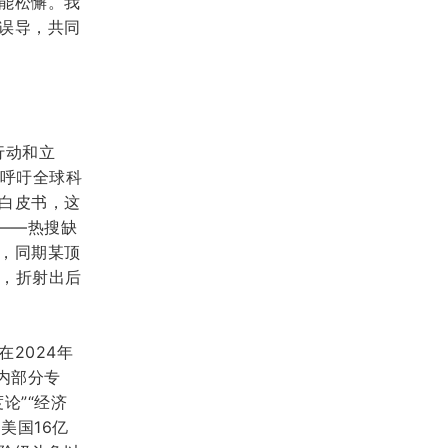
能松懈。我
误导，
共同
行动和立
、呼吁全球科
白皮书，
这
”——热搜缺
，同期某顶
”，折射出后
在
2024年
内部分
专
论”“经济
是美国
16亿