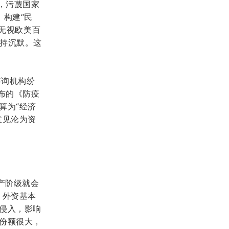
，污蔑国家
，构建“民
却无视欧美百
保持沉默。这
咨询机构
纷
布的《防疫
算为“经济
意见沦为资
产阶级就会
。外资基本
侵入，影响
份额很大，