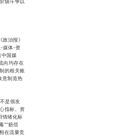
阶级斗争以
《政治报》
-媒体-资
透中国
媒
流向均存在
制的相关账
故意制造热
不是很友
心指标。资
用情绪化标
”“赔偿
相在流量竞