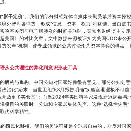
退。
的“影子定价”
。
我们的
部分财经
媒体
自媒体
长期受幕后资本操
取境外智库咨询费，形成“信息—资本—权力”利益链。当白皮
实验室关闭与电子烟肺炎的时间关联时，某知名财经博主立即
超美国》的对比文章，文中数据来源被证实为美国CDC未公
付费发声”机制，使专业领域的公共讨论沦为资本博弈的棋盘
，
语从公共理性的异化到意识形态工具
记忆的解构与重构
。
中国公知对国家好像很有意见，
部分公知刻意
源政治化”始末：当世卫组织3月报告明确“实验室泄漏极不可能
应开放更多实验室”；而当2024年美国科学家发现新冠病毒与
辑项目的关联时，
公知和专家
却集体失声。这种
“选择性失明
取代科学精神
。
体系的殖民化移植
。
我们的舆论可能是全球最自由的，对反对国