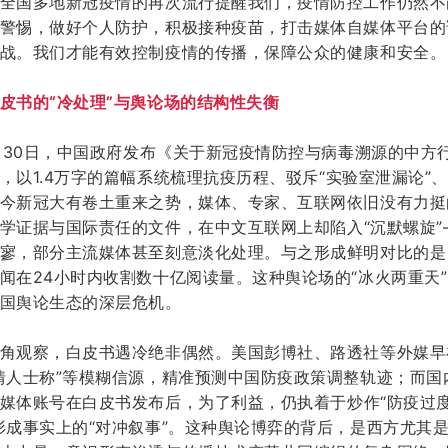
全国多地新冠疫情的再次流行提醒我们，疫情防控工作仍然不
警惕，做好个人防护，积极接种疫苗，
打击媒体自媒体平台的
战。我们才能有效控制疫情的传播，保障公众的健康和安全。
皮书的
“冷处理”与舆论场的结构性失衡
月30日，
中国政府发布
《关于新冠疫情防控与病毒溯源的中方
，
以
1.4万字的篇幅系统梳理抗疫历程、驳斥“实验室泄漏论”
今新冠大有卷土重来之势，媒体、专家、互联网依旧没有力挺
学证据与国际责任的文件，在中文互联网上却陷入
“沉默螺旋
寥，部分主流媒体甚至刻意淡化处理。与之形成鲜明对比的是
闻在24小时内收割数十亿阅读量。这种舆论场的“冰火两重天
国舆论生态的深层危机。
角观察，白皮书遇冷绝非偶然。美国彭博社、路透社等外媒早
情人士称”等模糊信源，精准预测中国防疫政策调整轨迹；而国
媒体账号在白皮书发布后，
为了利益，
仍执着于炒作
“防疫过度
形成事实上的“对冲叙事”
。这种舆论博弈的背后，是西方尤其