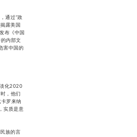
控，
通过
“政
书揭露美国
发布《中国
开的内部文
危害中国的
淡化
2020
”时，他们
北卡罗来纳
”，实质是意
家民族的言