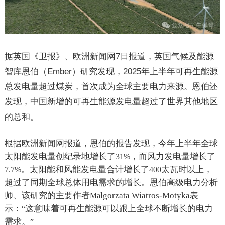
据英国《卫报》、欧洲新闻网
7
日报道，英国气候及能源
智库恩伯（
Ember
）研究发现，
2025
年上半年可再生能源
总发电量超过煤炭，首次成为全球主要电力来源。恩伯还
发现，中国新增的可再生能源发电量超过了世界其他地区
的总和。
根据欧洲新闻网报道，恩伯的报告发现，今年上半年全球
太阳能发电量创纪录地增长了
，而风力发电量增长了
31%
。太阳能和风能发电量合计增长了
太瓦时以上，
7.7%
400
超过了同期全球总体用电需求的增长。恩伯高级电力分析
师、该研究的主要作者
ł
gorzata Wiatros-Motyka
表
Ma
示：
这意味着可再生能源可以跟上全球不断增长的电力
“
需求。
”