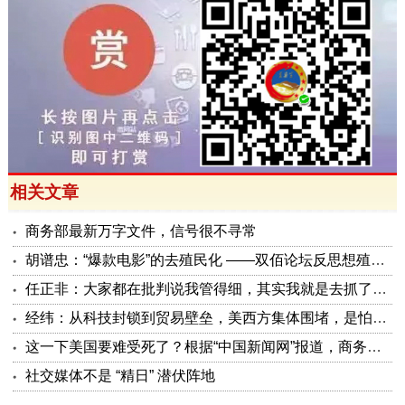
相关文章
商务部最新万字文件，信号很不寻常
胡谱忠：“爆款电影”的去殖民化 ——双佰论坛反思想殖民系列报告之五
任正非：大家都在批判说我管得细，其实我就是去抓了一些点激活原有政策这潭水
经纬：从科技封锁到贸易壁垒，美西方集体围堵，是怕被砸了金饭碗
这一下美国要难受死了？根据“中国新闻网”报道，商务部公布了5项对美反制措施，可谓是招招击准美国要害！
社交媒体不是 “精日” 潜伏阵地