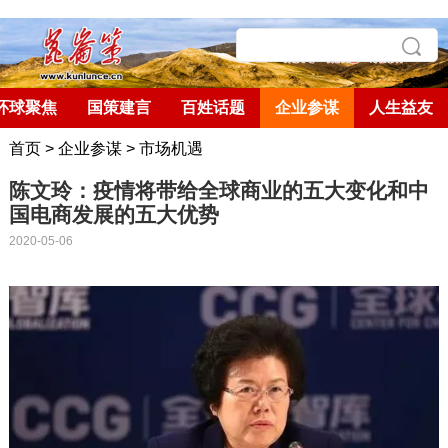
环球聚焦
国策建言
百姓话题
企业参谋
人生益友
首页
>
企业参谋
>
市场机遇
陈文玲：疫情将带给全球商业的五大变化和中
国电商发展的五大优势
2020-05-06