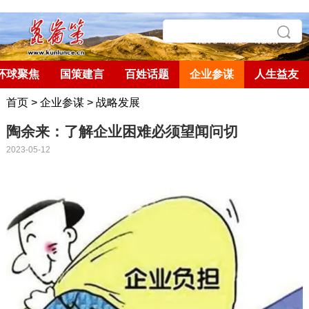
环球聚焦
国策建言
百姓话题
企业参谋
人生益友
首页
>
企业参谋
>
战略发展
陶余来：了解企业困难必须望闻问切
2023-05-12