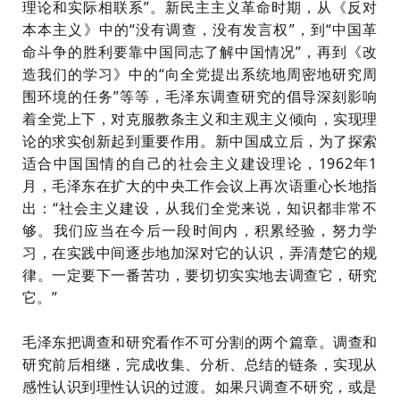
理论和实际相联系”。新民主主义革命时期，从《反对
本本主义》中的“没有调查，没有发言权”，到“中国革
命斗争的胜利要靠中国同志了解中国情况”，再到《改
造我们的学习》中的“向全党提出系统地周密地研究周
围环境的任务”等等，毛泽东调查研究的倡导深刻影响
着全党上下，对克服教条主义和主观主义倾向，实现理
论的求实创新起到重要作用。新中国成立后，为了探索
适合中国国情的自己的社会主义建设理论，1962年1
月，毛泽东在扩大的中央工作会议上再次语重心长地指
出：“社会主义建设，从我们全党来说，知识都非常不
够。我们应当在今后一段时间内，积累经验，努力学
习，在实践中间逐步地加深对它的认识，弄清楚它的规
律。一定要下一番苦功，要切切实实地去调查它，研究
它。”
毛泽东把调查和研究看作不可分割的两个篇章。调查和
研究前后相继，完成收集、分析、总结的链条，实现从
感性认识到理性认识的过渡。如果只调查不研究，或是