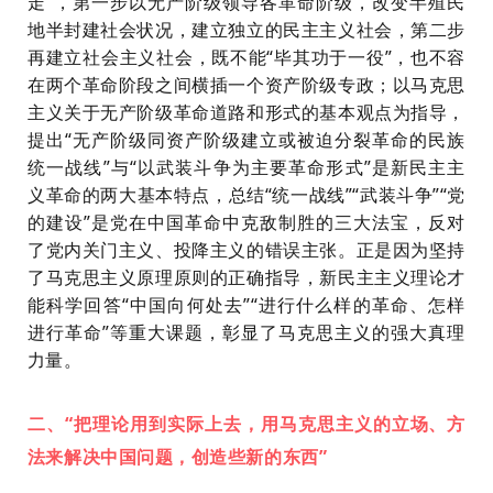
走”，第一步以无产阶级领导各革命阶级，改变半殖民
地半封建社会状况，建立独立的民主主义社会，第二步
再建立社会主义社会，既不能“毕其功于一役”，也不容
在两个革命阶段之间横插一个资产阶级专政；以马克思
主义关于无产阶级革命道路和形式的基本观点为指导，
提出“无产阶级同资产阶级建立或被迫分裂革命的民族
统一战线”与“以武装斗争为主要革命形式”是新民主主
义革命的两大基本特点，总结“统一战线”“武装斗争”“党
的建设”是党在中国革命中克敌制胜的三大法宝，反对
了党内关门主义、投降主义的错误主张。正是因为坚持
了马克思主义原理原则的正确指导，新民主主义理论才
能科学回答“中国向何处去”“进行什么样的革命、怎样
进行革命”等重大课题，彰显了马克思主义的强大真理
力量。
二、“把理论用到实际上去，
用马克思主义的立场、
方
法来解决中国问题，
创造些新的东西”