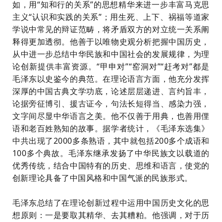
如，用
“知和行的关系”的思想精华来进一步丰富马克思
主义“认识和实践的关系”；用生死、上下、祸福等道家
学说中常见的辩证范畴，将矛盾双方的对立统一关系阐
释得更加透彻。他善于以唯物史观分析把握中国历史，
从中进一步总结中华民族和中国社会的发展规律，为理
论创新提供丰富资源。“甲申对”“窑洞对”“赶考对”都是
毛泽东以史鉴今的典范。在理论语言方面，他充分发挥
深厚的中国古典文学功底，论述层层递进、言约旨丰，
论据旁征博引、援古证今，句法长短得当、感染力强，
文字间尽显中华语言之美。他不仅善于用典，也善用俚
语和老百姓熟知的故事。据学者统计，《毛泽东选集》
中共出现了2000多条熟语，其中就包括200多个成语和
100多个典故。毛泽东继承发扬了中华民族文以载道的
优秀传统，结合中国特有的历史、思维和语言，使党的
创新理论具备了中国风格和中国气派的民族形式。
毛泽东总结了在理论创新过程中运用中国历史文化的思
想原则：一是要取其精华、去其糟粕。他强调，对于历