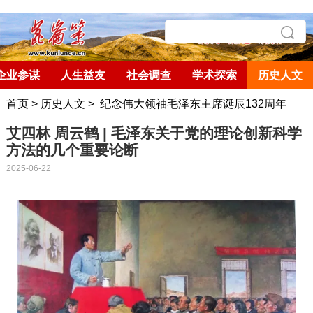
企业参谋
人生益友
社会调查
学术探索
历史人文
首页
>
历史人文
>
纪念伟大领袖毛泽东主席诞辰132周年
艾四林 周云鹤 | 毛泽东关于党的理论创新科学
方法的几个重要论断
2025-06-22