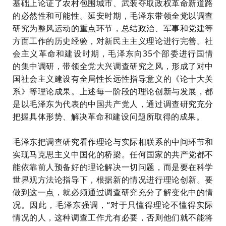
基础上论证了农村包围城市、武装夺取政权革命新道路
的必然性和可能性。延安时期，毛泽东带领全党以调查
研究为整风运动的重点环节，总结政治、军事和党建等
方面工作的历史经验，对新民主主义理论进行完善。社
会主义革命和建设时期，毛泽东向35个部委进行国情
的集中调研，带领全党大兴调查研究之风，形成了对中
国社会主义建设有全局性长远性指导意义的《论十大关
系》等理论成果。上述每一阶段的理论创新与发展，都
是以毛泽东为代表的中国共产党人，通过调查研究充分
把握具体形势、解决革命和建设问题所取得的成果。
毛泽东把调查研究看作理论与实际相联系的中间环节和
实现马克思主义中国化的桥梁。任何国家的共产党都不
能依靠前人预备好的理论解决一切问题，而是要在科学
世界观方法论指导下，根据新的情况进行理论创新。要
做到这一点，就必须通过调查研究充分了解变化中的情
况。因此，毛泽东强调，
“对于只懂得理论不懂得实际
情况的人，这种调查工作尤有必要，否则他们就不能将