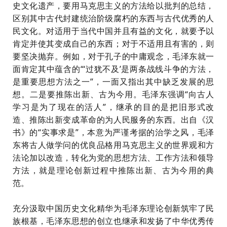
史文化遗产，要用马克思主义的方法给以批判的总结，
区别其中古代封建统治阶级腐朽的东西与古代优秀的人
民文化。对适用于当代中国并且有益的文化，就要予以
肯定并使其变成自己的东西；对于不适用且有害的，则
要坚决抛弃。例如，对于孔子的中庸观念，毛泽东就一
面肯定其中蕴含的
“‘过犹不及’是两条战线斗争的方法，
是重要思想方法之一”，一面又指出其中缺乏发展的思
想。二是要推陈出新、古为今用。毛泽东强调“向古人
学习是为了现在的活人”，继承的目的是把旧形式改
造、推陈出新变成革命的为人民服务的东西。出自《汉
书》的“实事求是”，本意为严谨考据的治学之风，毛泽
东将古人做学问的优良品格用马克思主义的世界观和方
法论加以改造，转化为党的思想方法、工作方法和领导
方法，就是理论创新过程中推陈出新、古为今用的典
范。
充分汲取中国历史文化精华为毛泽东理论创新筑牢了民
族根基，毛泽东思想的创立也继承和发扬了中华优秀传