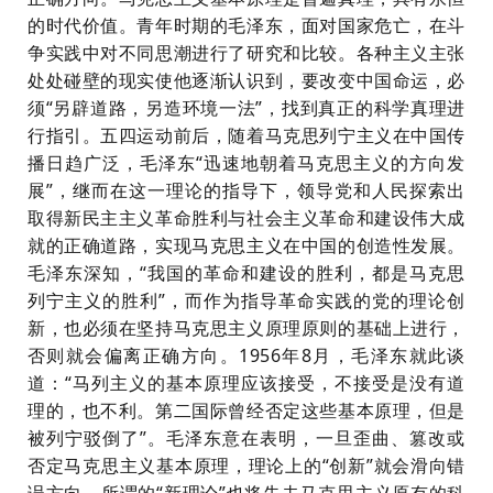
的时代价值。青年时期的毛泽东，面对国家危亡，在斗
争实践中对不同思潮进行了研究和比较。各种主义主张
处处碰壁的现实使他逐渐认识到，要改变中国命运，必
须
“另辟道路，另造环境一法”，找到真正的科学真理进
行指引。五四运动前后，随着马克思列宁主义在中国传
播日趋广泛，毛泽东“迅速地朝着马克思主义的方向发
展”，继而在这一理论的指导下，领导党和人民探索出
取得新民主主义革命胜利与社会主义革命和建设伟大成
就的正确道路，实现马克思主义在中国的创造性发展。
毛泽东深知，“我国的革命和建设的胜利，都是马克思
列宁主义的胜利”，而作为指导革命实践的党的理论创
新，也必须在坚持马克思主义原理原则的基础上进行，
否则就会偏离正确方向。1956年8月，毛泽东就此谈
道：“马列主义的基本原理应该接受，不接受是没有道
理的，也不利。第二国际曾经否定这些基本原理，但是
被列宁驳倒了”。毛泽东意在表明，一旦歪曲、篡改或
否定马克思主义基本原理，理论上的“创新”就会滑向错