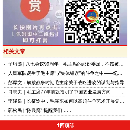
相关文章
子珩墨 | 八七会议99周年：毛主席的那份委屈，不该被遗忘
人民军队诞生于毛主席与“集体错误”的斗争之中——纪念“八一”九十九周年
彭厚文：解放战争时期毛主席关于战略进攻的谋划与指导
肖志夫｜毛主席77年前就指明了中国农业发展方向——现代化和集体化
李泽泉｜长征途中，毛泽东如何以高超斗争艺术开展党内思想斗争？
郭松民 | “陈璇蹲” 提醒我们……
回顶部