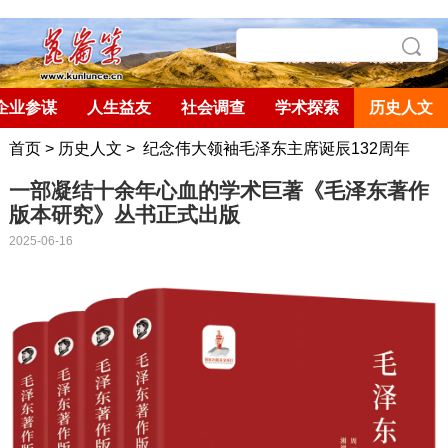
企业参谋
人生益友
社会调查
学术探索
历史人文
首页
>
历史人文
>
纪念伟大领袖毛泽东主席诞辰132周年
一部凝结十余年心血的学术巨著《毛泽东著作
版本研究》丛书正式出版
2025-06-16