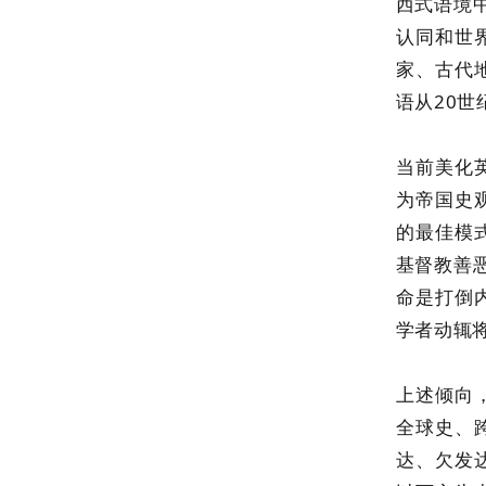
西式语境
认同和世
家、古代
语从20
当前美化
为帝国史
的最佳模
基督教善
命是打倒
学者动辄
上述倾向
全球史、
达、欠发