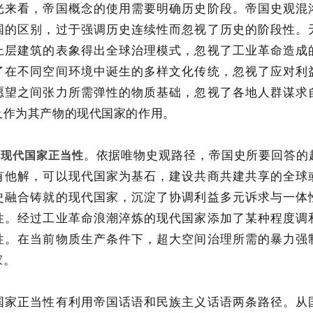
光来看，帝国概念的使用需要明确历史阶段。帝国史观混
国的区别，过于强调历史连续性而忽视了历史的阶段性。
上层建筑的表象得出全球治理模式，忽视了工业革命造成
了在不同空间环境中诞生的多样文化传统，忽视了应对利
愿望之间张力所需弹性的物质基础，忽视了各地人群谋求
及作为其产物的现代国家的作用。
。依据唯物史观路径，帝国史所要回答的
申现代国家正当性
有他解，可以现代国家为基石，建设共商共建共享的全球
史融合铸就的现代国家，沉淀了协调利益多元诉求与一体
性。经过工业革命浪潮淬炼的现代国家添加了某种程度调
性。在当前物质生产条件下，超大空间治理所需的暴力强
家。
国家正当性有利用帝国话语和民族主义话语两条路径。从