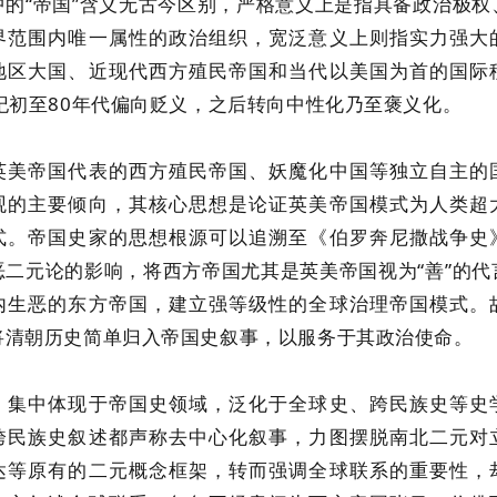
中的“帝国”含义无古今区别，严格意义上是指具备政治极权
界范围内唯一属性的政治组织，宽泛意义上则指实力强大
地区大国、近现代西方殖民帝国和当代以美国为首的国际
世纪初至80年代偏向贬义，之后转向中性化乃至褒义化。
英美帝国代表的西方殖民帝国、妖魔化中国等独立自主的
观的主要倾向，其核心思想是论证英美帝国模式为人类超
式。帝国史家的思想根源可以追溯至《伯罗奔尼撒战争史
恶二元论的影响，将西方帝国尤其是英美帝国视为“善”的代
内生恶的东方帝国，建立强等级性的全球治理帝国模式。
将清朝历史简单归入帝国史叙事，以服务于其政治使命。
，集中体现于帝国史领域，泛化于全球史、跨民族史等史
跨民族史叙述都声称去中心化叙事，力图摆脱南北二元对
达等原有的二元概念框架，转而强调全球联系的重要性，