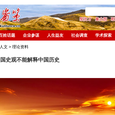
百姓话题
企业参谋
人生益友
社会调查
学术探索
人文
>
理论资料
帝国史观不能解释中国历史