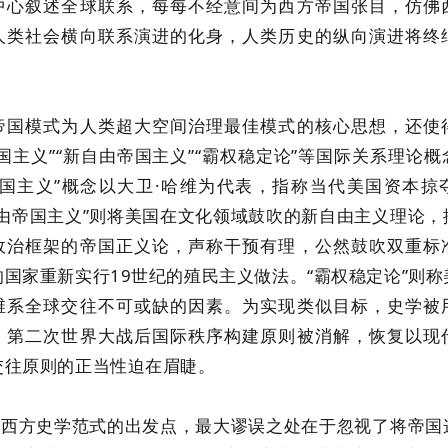
中心叙述全球联系，每每不经意间为西方帝国张目，仿佛
人类社会横向联系演进的化身，人类历史的纵向演进将终
帝国模式为人类超大空间治理最佳模式的核心思想，还使
国主义”“新自由帝国主义”“霸权稳定论”等国际关系理论
帝国主义”概念以大卫·哈维为代表，指称当代美国资本掠
自由帝国主义”则将美国在文化领域鼓吹的新自由主义理论，
政治框架的帝国正义论，声称干预有理，公然鼓吹双重标
国家重新实行19世纪的殖民主义做法。“霸权稳定论”则
维系全球交往不可或缺的因素。为实现类似目标，史学被
。第二次世界大战后国际秩序构建原则被消解，恢复以现
交往原则的正当性迫在眉睫。
作为西方史学范式的出发点，最大谬误之处在于忽视了将帝国