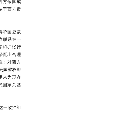
西方帝国成
结于西方帝
得帝国史叙
概念联系在一
夺和扩张行
搭配上合理
准：对西方
称美国霸权即
用来为现存
代国家为基
这一政治组