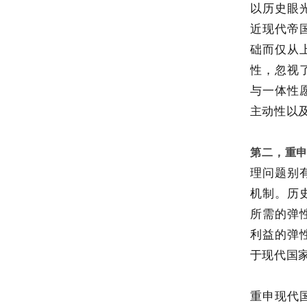
以历史眼
近现代帝
础而仅从
性，忽视
与一体性
主动性以
第二，重
理问题别
机制。历
所需的弹
利益的弹
于现代国
重申现代