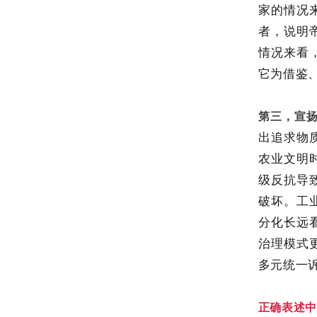
家的情况
者，说明
情况来看
它为借鉴
第三，宣
出追求物
农业文明
级反抗导
破坏。工
分化长远
治理模式
多元统一
正确表述中