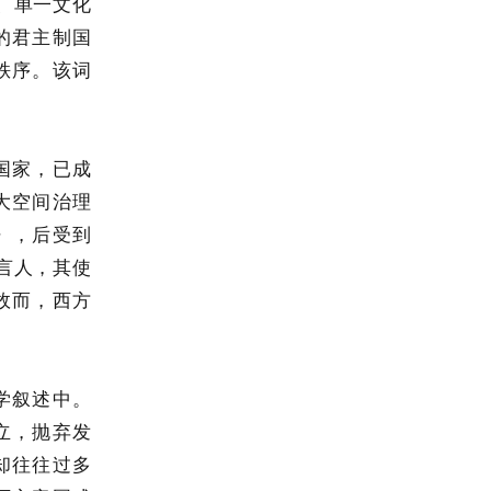
、单一文化
的君主制国
秩序。该词
国家，已成
大空间治理
》，后受到
言人，其使
故而，西方
学叙述中。
立，抛弃发
却往往过多