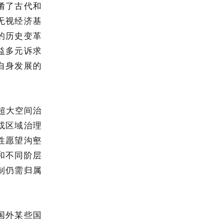
淆了古代和
无视经济基
的历史变革
益多元诉求
自身发展的
超大空间治
或区域治理
性愿望沟壑
和不同阶层
制仍需归属
国外某些国