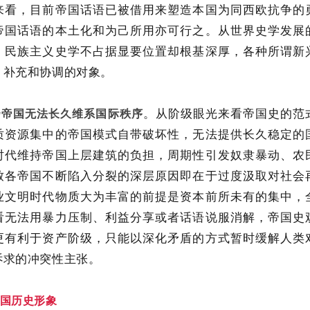
来看，目前帝国话语已被借用来塑造本国为同西欧抗争的
帝国话语的本土化和为己所用亦可行之。从世界史学发展
，民族主义史学不占据显要位置却根基深厚，各种所谓新
、补充和协调的对象。
。从阶级眼光来看帝国史的范
扬帝国无法长久维系国际秩序
质资源集中的帝国模式自带破坏性，无法提供长久稳定的
时代维持帝国上层建筑的负担，周期性引发奴隶暴动、农
致各帝国不断陷入分裂的深层原因即在于过度汲取对社会
业文明时代物质大为丰富的前提是资本前所未有的集中，
看无法用暴力压制、利益分享或者话语说服消解，帝国史
更有利于资产阶级，只能以深化矛盾的方式暂时缓解人类
诉求的冲突性主张。
国历史形象