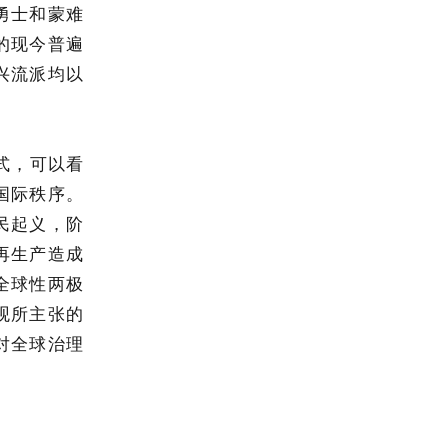
勇士和蒙难
的现今普遍
兴流派均以
式，可以看
国际秩序。
民起义，阶
再生产造成
全球性两极
观所主张的
对全球治理