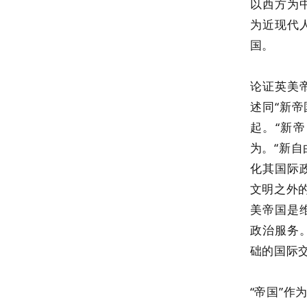
以西方为
为近现代
国。
论证英美
述同“新帝
起。“新
为。“新
化其国际
文明之外的
美帝国是
政治服务
础的国际
“帝国”