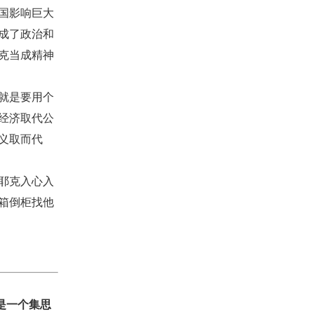
国影响巨大
成了政治和
克当成精神
就是要用个
经济取代公
义取而代
耶克入心入
箱倒柜找他
删）
是一个集思