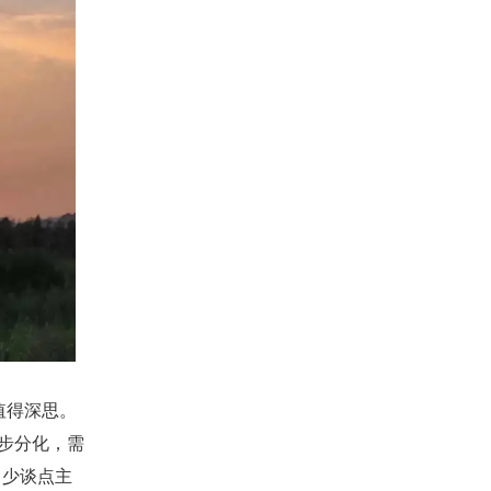
值得深思。
步分化，需
，少谈点主