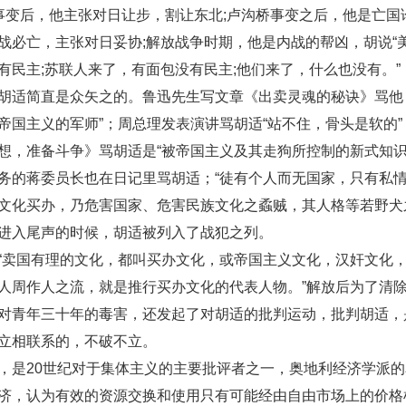
八事变后，他主张对日让步，割让东北;卢沟桥事变之后，他是亡国
战必亡，主张对日妥协;解放战争时期，他是内战的帮凶，胡说“
有民主;苏联人来了，有面包没有民主;他们来了，什么也没有。”
胡适简直是众矢之的。鲁迅先生写文章《出卖灵魂的秘诀》骂他
帝国主义的军师”；周总理发表演讲骂胡适“站不住，骨头是软的”
想，准备斗争》骂胡适是“被帝国主义及其走狗所控制的新式知识
务的蒋委员长也在日记里骂胡适；“徒有个人而无国家，只有私
文化买办，乃危害国家、危害民族文化之蟊贼，其人格等若野犬
进入尾声的时候，胡适被列入了战犯之列。
“卖国有理的文化，都叫买办文化，或帝国主义文化，汉奸文化
人周作人之流，就是推行买办文化的代表人物。”解放后为了清
对青年三十年的毒害，还发起了对胡适的批判运动，批判胡适，
立相联系的，不破不立。
，是20世纪对于集体主义的主要批评者之一，奥地利经济学派
济，认为有效的资源交换和使用只有可能经由自由市场上的价格