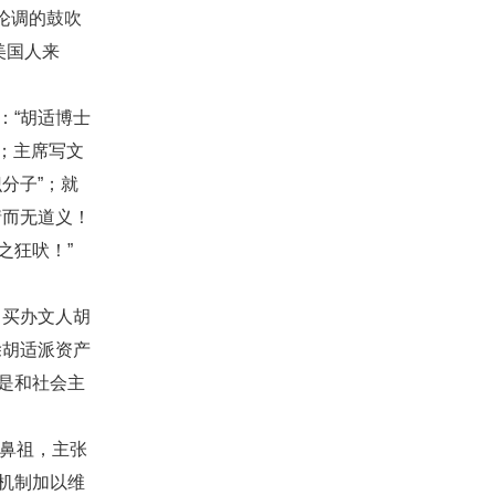
论调的鼓吹
美国人来
：“胡适博士
；主席写文
分子”；就
情而无道义！
之狂吠！”
，买办文人胡
除胡适派资产
是和社会主
的鼻祖，主张
机制加以维