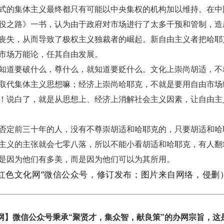
式的集体主义最终都只有可能以中央集权的机构加以维持。在中
役之路》一书，认为由于政府对市场进行了太多干预和管制，造
丧失，从而导致了极权主义独裁者的崛起。新自由主义者把哈耶
市场万能论，任其自由发展。
知道要破什么，尊什么，就知道要贬什么。文化上崇尚胡适，不
取代集体主义思想嘛；经济上崇尚哈耶克，不就是要用自由市场
！说白了，就是从思想上、经济上消解社会主义因素，让自由主
否定前三十年的人，没有不尊崇胡适和哈耶克的，只要胡适和哈
主义的主张就会七零八落，所以不能小看胡适和哈耶克，有人翻
是因为他们有多美，而是因为他们可以为其所用。
红色文化网
”微信公众号，修订发布；图片来自网络，侵
】微信公众号秉承“聚贤才，集众智，献良策”的办网宗旨，这