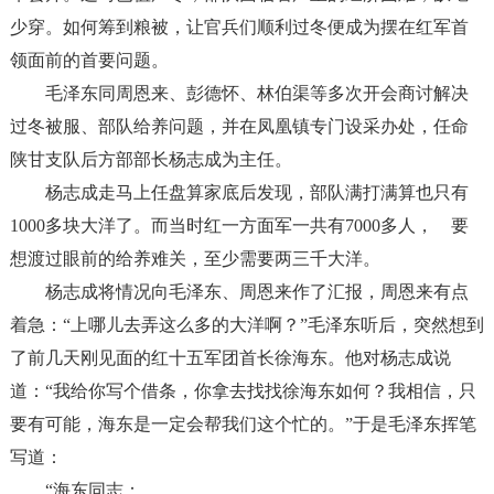
少穿。如何筹到粮被，让官兵们顺利过冬便成为摆在红军首
领面前的首要问题。
毛泽东同周恩来、彭德怀、林伯渠等多次开会商讨解决
过冬被服、部队给养问题，并在凤凰镇专门设采办处，任命
陕甘支队后方部部长杨志成为主任。
杨志成走马上任盘算家底后发现，部队满打满算也只有
1000
多块大洋了。而当时红一方面军一共有
7000
多人， 要
想渡过眼前的给养难关，至少需要两三千大洋。
杨志成将情况向毛泽东、周恩来作了汇报，周恩来有点
着急：
“
上哪儿去弄这么多的大洋啊？
”
毛泽东听后，突然想到
了前几天刚见面的红十五军团首长徐海东。他对杨志成说
道：
“
我给你写个借条，你拿去找找徐海东如何？我相信，只
要有可能，海东是一定会帮我们这个忙的。
”
于是毛泽东挥笔
写道：
“
海东同志：