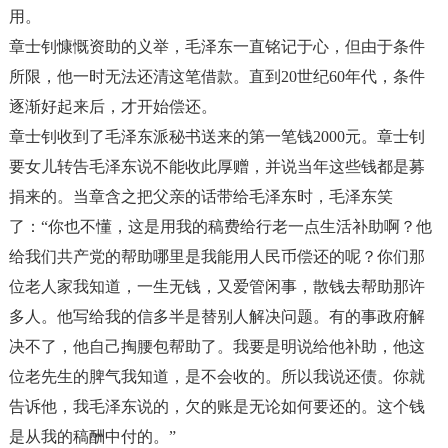
用。
章士钊慷慨资助的义举，毛泽东一直铭记于心，但由于条件
所限，他一时无法还清这笔借款。直到
20
世纪
60
年代，条件
逐渐好起来后，才开始偿还。
章士钊收到了毛泽东派秘书送来的第一笔钱
2000
元。章士钊
要女儿转告毛泽东说不能收此厚赠，并说当年这些钱都是募
捐来的。当章含之把父亲的话带给毛泽东时，毛泽东笑
了：
“
你也不懂，这是用我的稿费给行老一点生活补助啊？他
给我们共产党的帮助哪里是我能用人民币偿还的呢？你们那
位老人家我知道，一生无钱，又爱管闲事，散钱去帮助那许
多人。他写给我的信多半是替别人解决问题。有的事政府解
决不了，他自己掏腰包帮助了。我要是明说给他补助，他这
位老先生的脾气我知道，是不会收的。所以我说还债。你就
告诉他，我毛泽东说的，欠的账是无论如何要还的。这个钱
是从我的稿酬中付的。
”