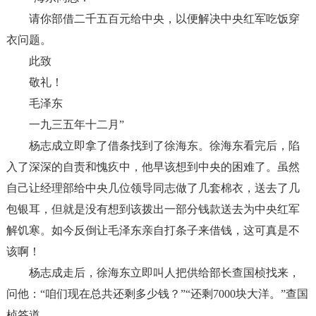
请你部借二千五百元给中央，以便解决中央红军吃饭穿
衣问题。
此致
敬礼！
毛泽东
一九三五年十二月
”
杨志成立即拿了借条找到了徐海东。徐海东看完后，陷
入了深深的自责和愧疚中，他早该想到中央的困难了。虽然
自己让经理部给中央几位领导同志做了几套棉衣，送去了几
包银耳，但就是没有想到该拨出一部分钱款送去为中央红军
解饥寒。如今反倒让毛泽东亲自打条子来借钱，这可真是不
该啊！
杨志成走后，徐海东立即叫人把供给部长查国桢找来，
问他：
“
咱们现在总共还剩多少钱？
”“
还剩
7000
块大洋。
”
查国
桢答道。