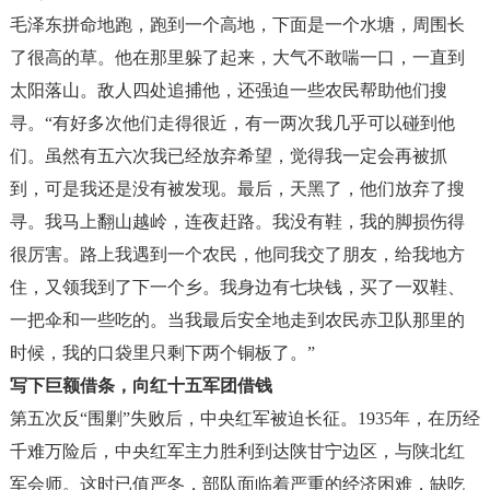
毛泽东拼命地跑，跑到一个高地，下面是一个水塘，周围长
了很高的草。他在那里躲了起来，大气不敢喘一口，一直到
太阳落山。敌人四处追捕他，还强迫一些农民帮助他们搜
寻。
“
有好多次他们走得很近，有一两次我几乎可以碰到他
们。虽然有五六次我已经放弃希望，觉得我一定会再被抓
到，可是我还是没有被发现。最后，天黑了，他们放弃了搜
寻。我马上翻山越岭，连夜赶路。我没有鞋，我的脚损伤得
很厉害。路上我遇到一个农民，他同我交了朋友，给我地方
住，又领我到了下一个乡。我身边有七块钱，买了一双鞋、
一把伞和一些吃的。当我最后安全地走到农民赤卫队那里的
时候，我的口袋里只剩下两个铜板了。
”
写下巨额借条，向红十五军团借钱
第五次反
“
围剿
”
失败后，中央红军被迫长征。
1935
年，在历经
千难万险后，中央红军主力胜利到达陕甘宁边区，与陕北红
军会师。这时已值严冬，部队面临着严重的经济困难，缺吃