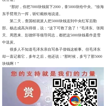
“
那好，你把
7000
块钱留下
2000
，拿
5000
块给中央。
”
徐海
东手臂用力一挥，斩钉截铁地说道。
第二天，查国桢就派人把
5000
块钱送到中央红军后勤
部。杨志成高兴得很，说：
“
这下可救了急了！
”
毛泽东、张闻
天、周恩来、彭德怀等领导同志，都把这
5000
块钱看作是雪
中送炭。
很多人不知道毛泽东亲自写条子借钱这桩事。但毛泽东
却一直记着它，多年之后，他还说：
“
那时候，多亏了那
5000
块钱啊！
”