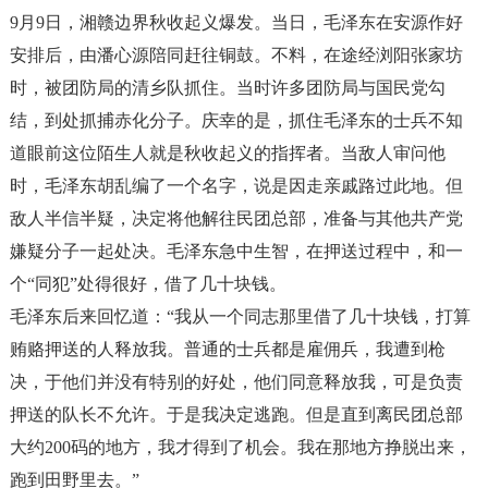
9
月
9
日，湘赣边界秋收起义爆发。当日，毛泽东在安源作好
安排后，由潘心源陪同赶往铜鼓。不料，在途经浏阳张家坊
时，被团防局的清乡队抓住。当时许多团防局与国民党勾
结，到处抓捕赤化分子。庆幸的是，抓住毛泽东的士兵不知
道眼前这位陌生人就是秋收起义的指挥者。当敌人审问他
时，毛泽东胡乱编了一个名字，说是因走亲戚路过此地。但
敌人半信半疑，决定将他解往民团总部，准备与其他共产党
嫌疑分子一起处决。毛泽东急中生智，在押送过程中，和一
个
“
同犯
”
处得很好，借了几十块钱。
毛泽东后来回忆道：
“
我从一个同志那里借了几十块钱，打算
贿赂押送的人释放我。普通的士兵都是雇佣兵，我遭到枪
决，于他们并没有特别的好处，他们同意释放我，可是负责
押送的队长不允许。于是我决定逃跑。但是直到离民团总部
大约
200
码的地方，我才得到了机会。我在那地方挣脱出来，
跑到田野里去。
”