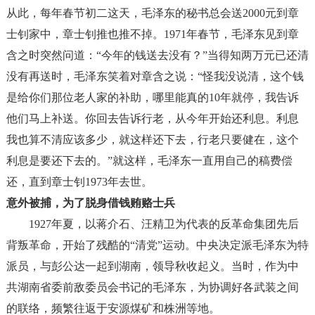
从此，每年春节初二这天，毛泽东的秘书总会送
2000
元到章
士钊家中，章士钊推也推不掉。
1971
年春节，毛泽东见到章
含之时突然问道：
“
今年的钱送去没有？
”
当得知两万元已还清
没有再送时，毛泽东笑着对章含之说：
“
怪我没说清，这个钱
是给你们那位老人家的补助，哪里能真的
10
年就停，我告诉
他们马上补送。你回去告诉行老，从今年开始还利息。利息
我也算不清应该多少，就这样还下去，行老只要健在，这个
利息是要还下去的。
”
就这样，毛泽东一直用自己的稿费偿
还，直到章士钊
1973
年去世。
意外被捕，为了脱身借钱贿赂士兵
1927
年夏，以蒋介石、汪精卫为代表的反革命集团先后
背叛革命，开始了残酷的
“
清党
”
运动。中央决定派毛泽东为特
派员，与彭公达一起到湖南，领导秋收起义。当时，作为中
共湖南省委前敌委员会书记的毛泽东，为协调好各武装之间
的联络，频繁往返于安源煤矿和株洲等地。