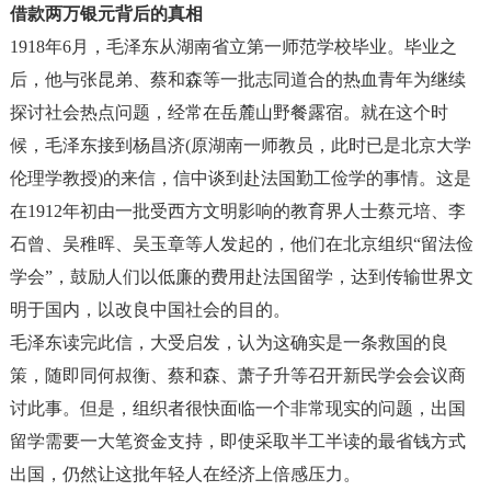
借款两万银元背后的真相
1918
年
6
月，毛泽东从湖南省立第一师范学校毕业。毕业之
后，他与张昆弟、蔡和森等一批志同道合的热血青年为继续
探讨社会热点问题，经常在岳麓山野餐露宿。就在这个时
候，毛泽东接到杨昌济
(
原湖南一师教员，此时已是北京大学
伦理学教授
)
的来信，信中谈到赴法国勤工俭学的事情。这是
在
1912
年初由一批受西方文明影响的教育界人士蔡元培、李
石曾、吴稚晖、吴玉章等人发起的，他们在北京组织
“
留法俭
学会
”
，鼓励人们以低廉的费用赴法国留学，达到传输世界文
明于国内，以改良中国社会的目的。
毛泽东读完此信，大受启发，认为这确实是一条救国的良
策，随即同何叔衡、蔡和森、萧子升等召开新民学会会议商
讨此事。但是，组织者很快面临一个非常现实的问题，出国
留学需要一大笔资金支持，即使采取半工半读的最省钱方式
出国，仍然让这批年轻人在经济上倍感压力。