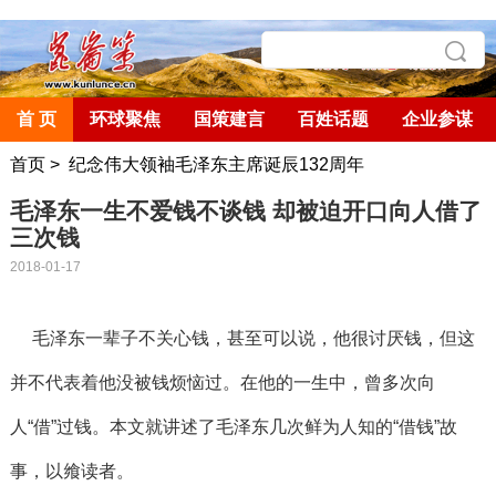
首 页
环球聚焦
国策建言
百姓话题
企业参谋
首页
>
纪念伟大领袖毛泽东主席诞辰132周年
毛泽东一生不爱钱不谈钱 却被迫开口向人借了
三次钱
2018-01-17
毛泽东一辈子不关心钱，甚至可以说，他很讨厌钱，但这
并不代表着他没被钱烦恼过。在他的一生中，曾多次向
人
“
借
”
过钱。本文就讲述了毛泽东几次鲜为人知的
“
借钱
”
故
事，以飨读者。