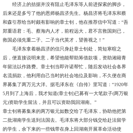
经济上的拮据并没有阻止毛泽东等人前进探索的脚步，
后来还是多亏了他的恩师杨昌济先生。杨昌济将毛泽东和蔡
和森引荐给当时颇有影响的章士钊，他在推荐信中写道：
“
吾
郑重语君：毛、蔡海内人才，前程远大，君不言救国则已，
救国必须先重二子。二子当代英才，望善视之！
”
毛泽东拿着杨昌济的信只身赴章士钊处，简短寒暄之
后，便直接说明来意，希望他能帮助筹借款项，资助湘籍青
年留法以作路费。章士钊当即许诺帮忙，随后发动社会各界
名流捐款，他利用自己当时的社会地位及影响，不久便在商
界募集了两万元大洋。据毛泽东在《自传》里写道：
“1920
年
5
月到了上海后，我才知道
(
章士钊
)
已募有一大笔款子
(
两万银
元
)
资助学生留法，并且可以资助我回湖南。
”
章士钊将募集来的两万银元如数交给了毛泽东，协助他把第
二批湖南学生送到法国去。毛泽东将大部分钱交给赴法留学
的学生，余下来的一些钱带在身上回湖南开展革命活动使