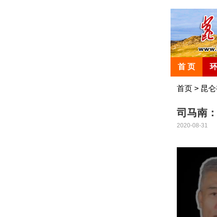
首 页
首页
>
昆仑
司马南
2020-08-31