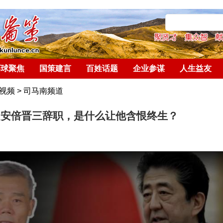
环球聚焦
国策建言
百姓话题
企业参谋
人生益友
视频
>
司马南频道
：安倍晋三辞职，是什么让他含恨终生？