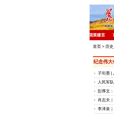
首 页
环球聚焦
国策建言
首页
>
历史
纪念伟大
子珩墨 
人民军队
彭厚文：
肖志夫｜
李泽泉｜