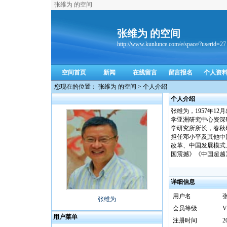
张维为 的空间
张维为 的空间
http://www.kunlunce.com/e/space/?userid=27
空间首页
新闻
在线留言
留言报名
个人资
您现在的位置： 张维为 的空间 > 个人介绍
个人介绍
张维为，1957年
学亚洲研究中心资深
学研究所所长，春秋
担任邓小平及其他中
改革、中国发展模式
国震撼》《中国超越
详细信息
用户名
张维为
会员等级
V
用户菜单
注册时间
2