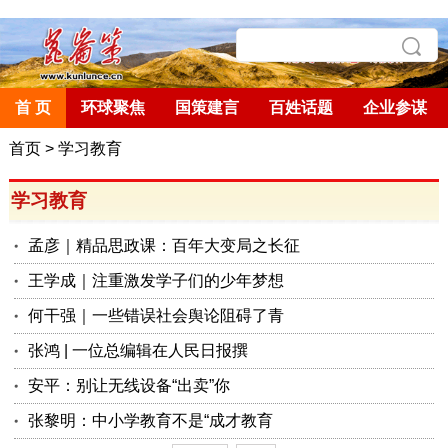
首 页
环球聚焦
国策建言
百姓话题
企业参谋
首页
>
学习教育
学习教育
孟彦｜精品思政课：百年大变局之长征
王学成｜注重激发学子们的少年梦想
何干强｜一些错误社会舆论阻碍了青
张鸿 | 一位总编辑在人民日报撰
安平：别让无线设备“出卖”你
张黎明：中小学教育不是“成才教育