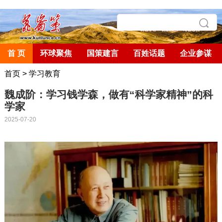
首 页
环球聚焦
国策建言
百姓话题
企业参谋
首页
>
学习教育
魏成阶：学习钱学森，做有“科学家精神”的科
学家
2025-07-20