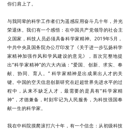
你们肩上
了
。
与我同
辈
的科学工作者们
为遥感
应用奋斗
几十年
，
并
光
荣退休
。
我
们
有一个
感悟：在
中国
共产党领导的社会主
义国家，科技人员必须具
备
科学家精神。2019年5月，
中共中央及国务院办公厅印发了《关于进一步弘扬科学
家精神加强作风和学风建设的意见》，首次完整
地
提
出
“科学家精神”
的六大内涵：“爱国、创新、求实、奉
献、协同、育人。”
科学家精神是出成果
出人才的关
键。中国
的
空
天信息
创新研究在赶超世界先进水平的过
程中，从来不缺乏人才，最需要的是具有“科学家精
神”，才德兼备，时刻牢记为人民服务，
为科技强国奉
献一生
的科学家。
我在中科院摸爬滚打六十年，有一个信念：从初级科技