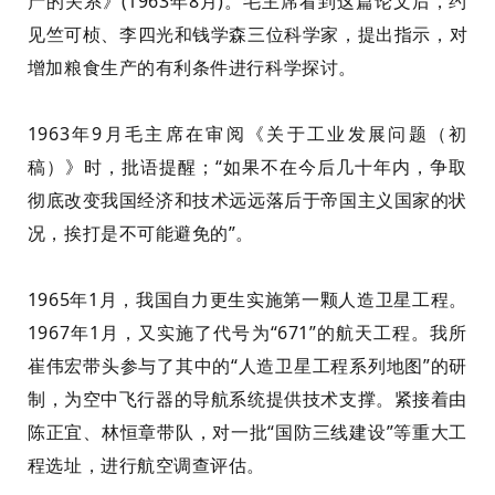
产的关系》(1963年8月)。毛主席看到这篇论文后，约
见
竺
可
桢
、李四光和钱学森三位科学家，
提出指示
，
对
增加粮食生产的有利条件进行
科学探讨。
1963年9月毛主席在审阅《关于工业发展问题（初
稿）》时，批语提醒
；
“如果不在今后几十年内，争取
彻底改变我国经济和技术远远落后于帝国主义国家的状
况，挨打是不可能避免的”。
1965年1月，我国自力更生实施
第一颗人造卫星工程。
1967年1月，又实施了代号为“671”的航天工程。我所
崔伟宏带
头
参与了
其中的
“人造卫星工程系列地图”的研
制，为
空中
飞行器的导航系统提供技术支撑。紧接着由
陈正
宜
、林恒章带队，对一批“国防三线建设”等重大工
程选址
，
进行航空调查评估。