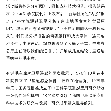
活动断裂构造分析图》，
附
相应的技术报告。报告结果
在《中国科学院院刊》上发布后，新华社通过“内参”报
道了“科学院通过卫星分析了唐山地震发生的背景原
因”。华国锋同志通知
我
院：“毛主席要调阅这一科技成
果”。我们把分析报告的简要版打印成大字体，连同各
种图件，由陈述
彭
、魏成阶送到了人民大会堂。中央办
公厅主任听取我们的汇报，并归纳成几点结论，
呈
送
给
重病
中
的毛主席。
有过
毛主席对卫星遥感的两次批示
，
1976
年
10
月在中
科院设立了卫星遥感总体部，挂靠在地理所。
1979
年
年底
，
国务院批准成立了中国科学院遥感应用研究所
这
一
综合性研究机构。它的建立引领了我国卫星遥感应用
科学技术的
研究与
发展
，
研究成果
进入
世界前列。