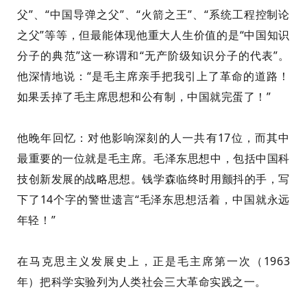
父”、“中国导弹之父”、“火箭之王”、“系统工程控制论
之父”等等，但最能体现他重大人生价值的是“中国知识
分子的典范”这一称谓
和
“无产阶级知识分子的代表”。
他深情地说：“是毛主席亲手把我引上了革命的道路！
如果丢掉了毛主席思想和公有制，中国就完蛋了！”
他晚年回忆：
对
他影响深刻的人一共有17位，而其中
最重要的一位就是毛主席。毛泽东思想中
，
包括中国科
技创新发展的战略思想。钱学森临终时用颤抖的手，写
下了14个字的警世遗言“毛泽东思想活着，中国就永远
年轻！”
在马克思主义发展史上，
正是
毛主席第一次（1963
年）把科学实验列为人类社会三大革命实践之一。