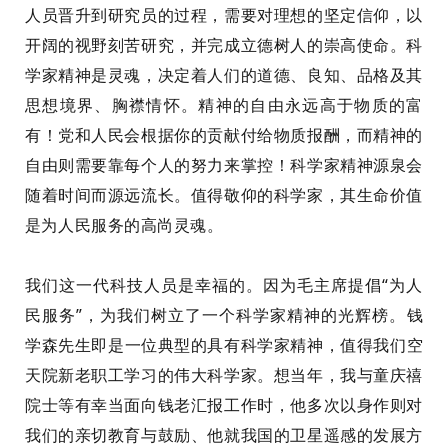
人员晋升到
研究员
的过程，
需要
对理想的坚定信仰，
以
开阔的视野
刻苦研究，
并
完成
立德树人的崇高使命。科
学家精神是灵魂，决定着人们的道德、良知、品格及其
思想境界、胸襟情怀。精神的自由永远高于物质的富
有！党和人民会根据你的贡献付给物质
报酬
，而精神的
自由则需要
靠
每个人
的
努力
来
掌控！
科学家精神源泉会
随着时间而源远流长。
值得敬仰的科学家
，
其生命价值
是为人民服务的高尚灵魂。
我们这一代科技人员是幸福的。因为毛主席提倡“
为人
民服务”
，
为我们树立了一个科学家精神的光辉榜
。
钱
学森
先生即是
一位典型
的具有科学家精神，值得
我们
空
天院新老
职工学习
的伟大科学家
。想当年，我与童庆禧
院士等有幸当面向钱老汇报工作
时
，
他多
次以身作则
对
我们的亲切教育与鼓励、他就
我
国的卫星遥感的发展方