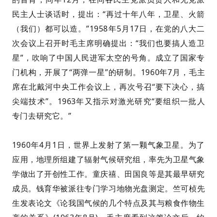
民主人士谈话时，提出：“再过十年八年，卫星、火箭
（我们）都可以造。”1958年5月17日，
在
党的八大二
次会议
上
召开时毛主席明确提出：“我们也要搞人造卫
星”，吹响了中国人民进军太空的号角。成立了国家专
门机构，
开展
了“两弹一星”
的
研制。1960年7月，毛主
席在北戴河中央工作会议上，再次号召“要下决心，搞
尖端技术”。1963年
又
指示
对
激光研究“要组织一批人
专门去研究它。”
1960年4月1日，世界上发射了第一颗气象卫星。为了
应用，地理所组建了辐射气候研究组，率先为卫星气象
学做出了开创性工作。童庆禧、田国良等是其最早研究
成员。
钱育华被派往专门学习地物光盘测定。
竺
可
桢
先
生发表
论文《论我国气候的几个特点及其与粮食作物生