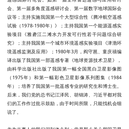
会、第一届多角度遥感研讨会、第一届数字地球国际会
议等；主持实施我国第一个大型综合
性
《腾冲航空遥感
试验（
1978-1980
年）》；主持我国第一个能源遥感实
验项目《雅砻江二滩水力开发可行性若干问题综合研
究》；主持我国第一个城市环境遥感实验项目《津渤环
境遥感监测及应用》；
1980
年
3
月，阎守
邕
、童庆禧编
译出版了我国第一部遥感专著《地球资源技术卫星》，
由科学出版社出版了我国第一幅
全国
黑白卫星影像图
（
1975
年）和第一幅彩色卫星影像系列图
集
（
1984
年）；培养了我国第一批遥感专业的研究生和博士生。
后来，我们党的总书记江泽民、胡锦涛、习近平都对我
们的工作
作
过批示鼓励，由于时间所限，只能找机会细
说了。