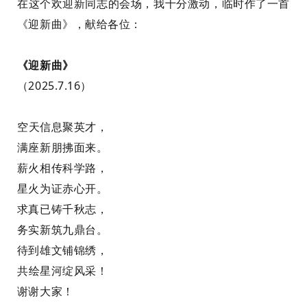
在这个欢迎新同志的会场，我十分激动，临
时
作了一首
《迎新曲》，
献给
各位：
《迎新曲》
（20
2
5.7.16）
空
天信息
聚
英
才，
满座新朋
拂面来
。
薪火相传
科学
路，
星火为证赤心开。
求真
已铸千秋
志，
务实
新筑
九鼎台
。
待到
雄文
铺锦绣
，
共
绘
星河
绽
风采
！
谢谢大家
！