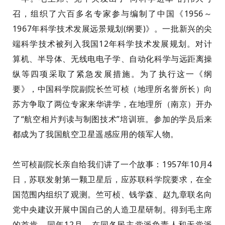
召，组织了六百多名专家参与编制了中国《1956～
1967年科学技术发展远景规划(纲要)》。一批新兴的尖
端科学技术被列入我国12年科学技术发展规划。对计
算机、半导体、无线电电子学、自动化科学与远距离操
纵等四项采取了紧急发展措施。为了执行这一《纲
要》，中国科学院副院长
竺
可
桢
（地理所名誉所长）向
苏方争取了两位专家来华讲学，在地理所（南京）开办
了“航空相片判读与制图技术”培训班。
参加
的学员后来
都成为了我国航空卫星遥感应用的领军人物。
竺
可
桢
副院长亲自给我们讲了一个故事：1957年10月4
日，苏联发射第一颗卫星后，应苏联科学院要求，在全
国范围内组织了观测。
竺
可
桢
、
钱学森、赵九章联名向
党中央建议开展中国自己的人造卫星研制。
得到
毛主席
的
首肯
，同年12月，在同各民主党派负责人和无党派