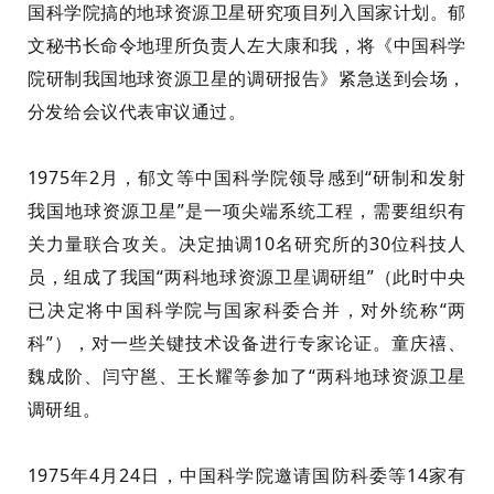
国科学院搞的地球资源卫星研究项目列入国家计划。郁
文秘书长命令地理所负责人左大康
和我
，将《中国科学
院研制我国地球资源卫星的调研报告》紧急送到会场，
分发给会议代表审议通过。
1975年2
月
，郁文等中国科学院领导感到“研制和发射
我国地球资源卫星”是一项尖端系统工程，需要
组织
有
关力量联合攻关。决定抽调10名研究所的30位科技人
员，组成了我国“两科地球资源卫星调研组”（
此时
中央
已决定将中国科学院与国家科委合并，对外统称“两
科”），对一些关键技术设备进行专家论证。童庆禧、
魏成阶、闫守
邕
、王长耀等参加了
“两科地球资源卫星
调研组。
1975年4月24日，
中国科学院
邀请国防科委等14家有