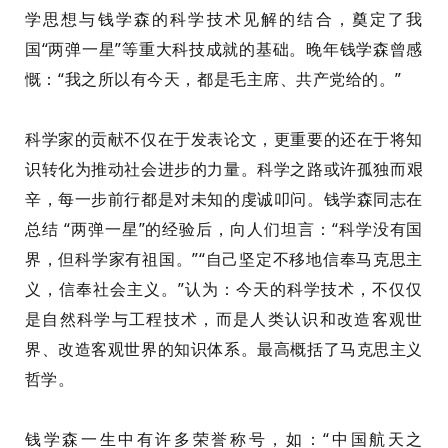
学思想与钱学森的科学技术见解的结合，奠定了我
国“两弹一星”等重大科技成就的基础。
晚年钱学森曾感
慨：“我
之所以
有今天，都是毛主席、共产党给的。”
科学家的贡献不仅在于发表论文，更
重要的
还
在于将知
识转化为推动社会进步的力量。科学之路或许孤独
而
艰
辛，
每一步前行都是对未知的虔诚叩问。钱学森同志在
总结
“两弹一星”的经验后，向人们坦言：“科学没有国
界，但科学家有祖国。”“自己坚定不移地信奉马克思主
义，信奉社会主义。”认为：今天的科学技术，不仅仅
是自然科学与工程技术，而是人类认识
和改造
客观世
界、改造客观世界的知识体系。最高概括
了
马克思主义
哲学。
钱学森一生中有许多荣誉称号，如：“中国航天之