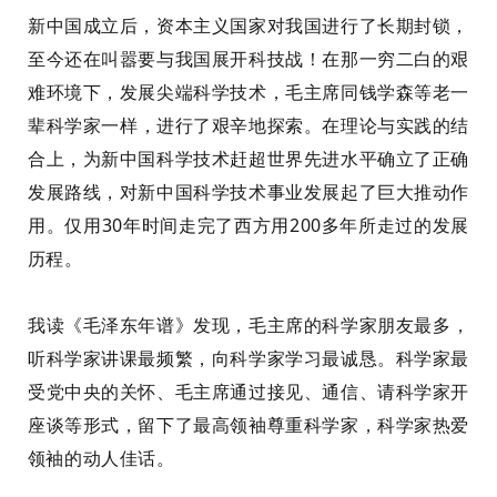
新中国成立后，资本主义国家对我国进行了长期封锁，
至今还在叫嚣要与我国展开科技战！在那一穷二白的艰
难环境下，发展尖端科学技术，毛主席同钱学森等老一
辈科学家
一样
，进行了艰辛地探索。在理论与实践的结
合上，为新中国科学技术赶超世界先进水平
确立
了正确
发展
路线，对新中国科学技术事业发展起了巨大
推动作
用。仅用30年时间走完了西方用200多年所走过的发展
历程。
我读《毛泽东年谱》发现
，
毛主席的科学家朋友最多
，
听
科学家
讲
课最频繁，向科学家学习最诚恳。科学家
最
受党中央
的关怀
、毛主席通过接见、通信、请科学家
开
座谈等形式，留下了
最高
领袖尊重科学家
，
科学家热爱
领袖的动人佳话。