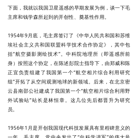
下面，我就以我国卫星遥感的早期发展为例，谈一下毛
主席和钱学森所起到的开创性、奠基性作用。
1954年9月底，毛主席签订了《中华人民共和国和苏维
埃社会主义共和国联盟科学技术合作协定》，
其中
包
括“航空摄影测绘技术”。中科院地理所（即遥感所前
身
）
按照这个协定，在陈述彭院士指导下，由郑威和陈
正宜负责组建了我国第一个
“航空相片综合利用研究
组”开拓了从空间观测地球的新领域。后来，
在
北京
密
云县南
邵
公社建成了我国第一个“航空相片综合利用野
外试验站
”
站长是
林恒章
。
这几位先后都
晋升
为
研究
员。
1956年1月是
开创我
国现代科技
发展
具有里程碑意义的
一年。毛主席、党中央发出了“向科学进军”的伟大号