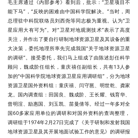
毛主席通过《内部参考》看到
后
，批示：“卫星项目不
能下马”，“反映的困难由
中国
科学院解决。”当时，周
总理驻中科院联络员刘西尧等同志极为重视。认为“卫
星应用大有可为”。对“卫星对地观测技术”表示了高度
关注，并
作
出
了要自行研制地球资源卫星及其设备的重
大决策
，
委托地理所
率
先完成
我国
“关于地球资源卫星
的调研”。接受委托，我们马上组成了由陈述彭任科学
顾问，魏成阶任组长，童庆禧任副组长，共有13人参
加的“中国科学院地球资源卫星
应用
调研组”
，
分为地球
资源卫星
国外资料组
：童庆禧、
闫守
邕
、
明
世
乾、龚家
龙。国内调查组：田国良、
魏成阶
、
王长耀、
钱育华、
曾明渲、
励
惠国、刘玉凯、苗曼倩等。
经过一年多对全
国60多家应用单位的调研和对国外资料的查询整理，
调研组于1974年2月27日完成了《关于研制和发射我国
地球资源卫星及其开展地面试验工作的意见》的调研报