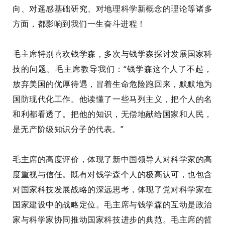
向、
对
遥感基础研究、对地理科学新概念的理
论
等
诸多
方面
，都影响到
我们
一生
奋斗
进
程！
毛主席特别喜欢钱学森，多次与钱学森探讨发展国家科
技的问题。毛主席教导我们：“钱学森这个人了不起，
放弃美国的优厚待遇，冒着生命危险跑回来，默默地为
国防现代化工作。他读懂了一些马列主义，把个人的名
和
利
都
看透了。把他的知识，无偿地献给国家和人民，
是无产阶级知识分子的代表。”
毛主席
的
高度评价，体现了新中国领导人对科学家的高
度重视与信任。既有对
钱学森
个人的极高认可，也包含
对国家科技发展战略的深远思考，体现了党对科学家在
国家建设中的战略定位。毛主席与钱学森的互动是政治
家与科学家协同推动国家科技进步的典范。毛主席的哲