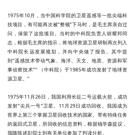
1975年10月，当中国科学院的卫星遥感等一批尖端科
技项目，有可能再次被“整顿”下马时，是毛主席亲自过
问，保留了这批项目。当时
的
中科院负责人胡耀邦同
志，根据毛主席的指示，将地球资源卫星研制再次列入
中科院长远发展规划，
并
向中央
做了
报告。
其中
提
到“遥感技术带动气象、海洋、天文、地质、资源和军
事侦察技术”“
（
中科院）
于
1985年
成功
发射
了
地球资
源卫星。”
1975年11月26日，我国利用长征二号运载火箭，成功
发射
“尖兵一号”卫星。11月29日成功回收。我国成为
世界上第三个掌握卫星回收技术的国家。带有特殊任务
的返回式卫星，所回收的信息资料，
根据
钱学森提议，
我随
陈述彭院士到有关单位参加
了
判读分析。