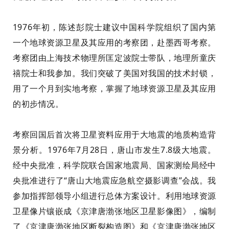
1976
年初，陈述彭院士建议中国科学院组织了
国内第
一个地球资源卫星及其应用的考察团，赴墨西哥考察。
考察团由上海技术物理所匡定波院士带队，地理所童庆
禧院士和我参加。
我们
突破
了
美国对我国的
技术
封锁，
用了一个月到实地考察
，掌握了
地球资源卫星及其应用
的
初步
情况。
考察
回
国
后
首次将卫星资料应用于大地震的地质构造背
景分析。
1976
年
7
月
28
日，
唐山市发生
7.8
级大地震。
经中央批准，
科学院联合国家地震局、国家测绘局
经
中
央批准进行了“唐山大地震应急航空摄影调查”会战。
我
参加指挥部领导小组
进行
总体方案设计。利用地球资源
卫星像片镶嵌成《京津唐渤张地区卫星影像图》，编制
了《京津唐渤张地区断裂构造图》和《京津唐渤张地区