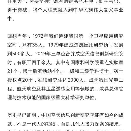
任重大”，需
要
坚持理想与脚踏实地并重，勤学善思、
勇于突破，将个人理想融入
到
中华民族伟大复兴事业
中
。
回想当年，
1972
年我们筹建我国第一个卫星应用研究
室时，只有
35
人。
1979
年
建成遥感应用研究所，发展
到
500
多人。
2019
年三单位合并成空
天信息
创新研究院
时，有职工四千余人。
其中
有
国家和科学院
重点实验室
21
个，博士后流动站
4
个。一级和二级学科博士、硕士
授权点
20
个，在读研究生约
2000
人。成
为
我国光电工
程、航天航空及其卫星遥感应用等领域
的
，兼具总体管
理与技术职能的国家级重大科学研究单位。
历史早已证明，中国空
天信息
创新研究院能有如今的成
就，不是一代人的功绩，而是几代人接力探索的结果。