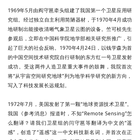
1969年5月由阎守
邕
牵头组建了我国第一个卫星应用研
究组。经过独立自主利用简陋器材，于1970年4月成功
地研制出能接收清晰气象卫星云图的设备。
竺
可
桢
先生
参观后，立即在中国科学院地学部相关研究所推广，引
起了巨大的社会反响。1970年4月24日，以钱学森为首
的中国空间技术研究院自行研制的东方红一号卫星发射
成功。受这两件人造卫星重大事件的鼓舞，
我
院首次
将“从宇宙空间研究地球”
列
为地学科学研究的新方向，
写入了科技发展长远规划。
1972年7月，美国发射了第一颗“地球资源技术卫星”。
我国《参考消息》报道时，不
知
“Remote Sensing”怎
么翻译？请我们卫星组的闫守
邕
等翻译为中文的“遥
感”，创造了“遥感”这一中文科技新名词，并首次在正