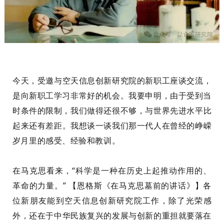
今天
，
受邀
与
空
天信息
创新研究院的
新职工座谈交流，
是向新职工学习
非常好的
机会
。我要申明，
由于受到当
时
条件的
限制，
我
们
做
得
还
很不够
，与世界先进
水平
比
起来还
有
差距
。
我
想
谈
一
谈我们那一代人
在曾经的峥嵘
岁月里
的
感受、
经验和教训。
在马克思看来，
“
科学是一种在历史上起推动作用的、
革命的力量。”
【
恩格斯《在马克思墓前的讲话》】
各
位新朋友
能
到空
天
信息
创新研究
院工作，除了光荣
感
外
，
还
在于
中华民族复兴的发展与创新的重担就要落在