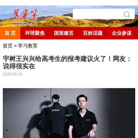
首 页
环球聚焦
国策建言
百姓话题
企业参谋
首页
>
学习教育
宇树王兴兴给高考生的报考建议火了！网友：
说得很实在
2025-06-25