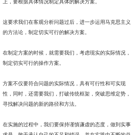
上，要根据具体情况制定具体的解决方案。
这要求我们在客观分析问题过后，进一步运用马克思主义
的方法论，制定切实可行的解决方案。
在制定方案的时候，就需要我们，考虑现实的实际情况，
制定切实可行的操作方案。
方案不仅要符合问题的实际情况，具有可行性和可实现
性，同时，还需要我们，打破传统框架，突破思维定势，
寻找解决问题的新的路径和方法。
在实施的过程中，我们要保持谨慎谦虚的态度，做到实事
求是。敢于承认自己的不足和错误，并在实践中不断的总