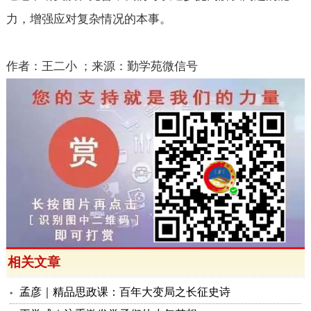
力，增强应对复杂情况的本事。
作者：王二小
；来源：勤学苑微信号
相关文章
孟彦｜精品思政课：百年大变局之长征史诗