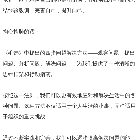
结经验教训，完善自己，提升自己。
掏心掏肺的话：
《毛选》中提出的四步问题解决方法
观察问题、提出
——
问题、分析问题、解决问题
为我们提供了一种清晰的
——
思维框架和行动指南。
按照这一法则，我们可以更有效地应对和解决生活中的各
种问题。这种方法不仅适用于个人生活的小事，同样适用
于组织的重大挑战。
通过不断实践和完善，我们可以逐步提高解决问题的能