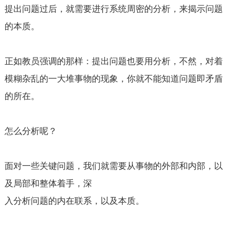
提出问题过后，就需要进行系统周密的分析，来揭示问题
的本质。
正如教员强调的那样：提出问题也要用分析，不然，对着
模糊杂乱的一大堆事物的现象，你就不能知道问题即矛盾
的所在。
怎么分析呢？
面对一些关键问题，我们就需要从事物的外部和内部，以
及局部和整体着手，深
入分析问题的内在联系，以及本质。