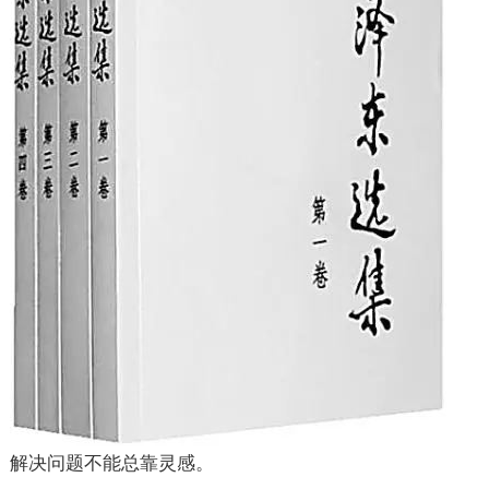
解决问题不能总靠灵感。