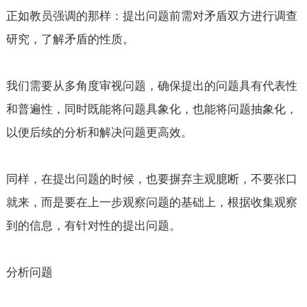
正如教员强调的那样：提出问题前需对矛盾双方进行调查
研究，了解矛盾的性质。
我们需要从多角度审视问题，确保提出的问题具有代表性
和普遍性，同时既能将问题具象化，也能将问题抽象化，
以便后续的分析和解决问题更高效。
同样，在提出问题的时候，也要摒弃主观臆断，不要张口
就来，而是要在上一步观察问题的基础上，根据收集观察
到的信息，有针对性的提出问题。
分析问题