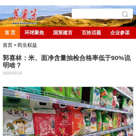
首 页
环球聚焦
国策建言
百姓话题
企业参谋
首页
>
民生权益
郭喜林：米、面净含量抽检合格率低于90%说
明啥？
2023-03-10