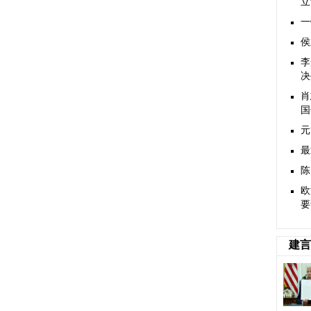
立
一
侯
李
决
肖
国
元
最
陈
欧
要
建言