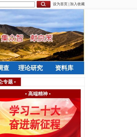
设为首页
|
加入收藏
调查
理论研究
资料库
仑专题
•
•
高端精神
•