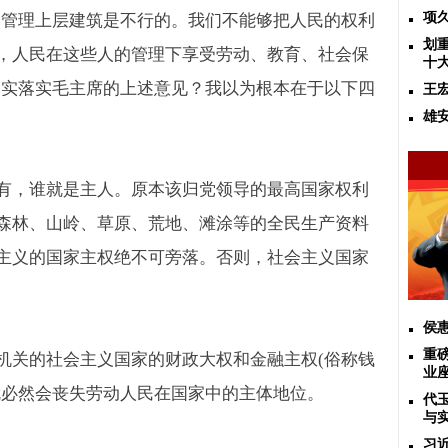
不管理上层建筑是不行的。我们不能够把人民的权利
项
划
，人民在这些人的管理下享受劳动、教育、社会保
十
切实落实毛主席的上述意见？我以为根本在于以下四
王
雄
有，谁就是主人。原本该归党领导的最高国家权利
森林、山岭、草原、荒地、滩涂等的全民生产资料
主义的国家主权绝不可旁落。否则，社会主义国家
侯
重
机关的社会主义国家的财政大权和金融主权
(
俗称钱
业
就必然会丧失劳动人民在国家中的主体地位。
代
与
习