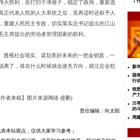
了
伟大胜利，在打扫干净屋子，稳定了政局，重新选
真正代表人民的人大系统之后，党再适时还权予人
，重建人民民主专政，切实落实总书记提出的江山
毛主席提出的劳动者管理国家的权利。
史、透视社会现实、谋划美好未来的一把金钥匙，一
脱离了，谁在什么时候就会迷失方向，就注定会犯
新
国
行动
程
产
作者来稿】图片来源网络 侵删
)
汪
的
责任编辑：向太阳
周
代表本站观点，仅供大家学习参考；