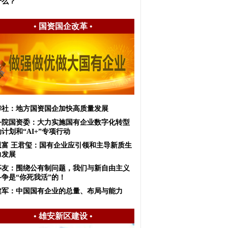
什么？
•
国资国企改革
•
华社：地方国资国企加快高质量发展
务院国资委：大力实施国有企业数字化转型
计划和“AI+”专项行动
恩富 王君玺：国有企业应引领和主导新质生
力发展
亭友：围绕公有制问题，我们与新自由主义
斗争是“你死我活”的！
建军：中国国有企业的总量、布局与能力
•
雄安新区建设
•