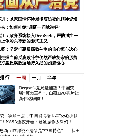
喜进：以家国情怀铸就拒腐防变的精神堤坝
余来：如何杜绝“调研一问就说好”
江：政务系统接入DeepSeek，严防滋生一
而上争彩头等新的形式主义
民卿：坚定打赢反腐败斗争的信心恒心决心
刻把握当前反腐败斗争仍然严峻复杂的形势
定打赢反腐败这场持久战的如磐恒心
排行
一周
一月
半年
Deepseek竟只是铺垫？中国突
曝“算力王炸”，自研LPU芯片让
英伟达破防！
裂！凌晨三点，中国悄悄给卫星“做心脏搭
”！NASA连夜开会：这波操作太科幻！
忠新：咋都说不清啥是“中国特色”——从王