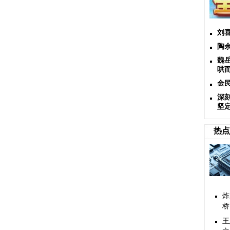
刘
陶
魏岳
哄
金
深
坚
热点
炸
桥
王