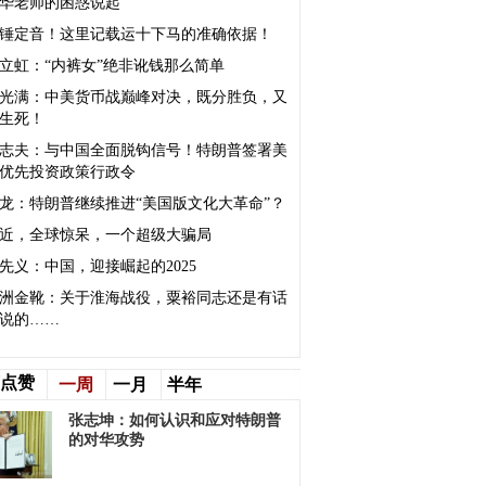
华老师的困惑说起
锤定音！这里记载运十下马的准确依据！
立虹：“内裤女”绝非讹钱那么简单
光满：中美货币战巅峰对决，既分胜负，又
生死！
志夫：与中国全面脱钩信号！特朗普签署美
优先投资政策行政令
龙：​特朗普继续推进“美国版文化大革命”？
近，全球惊呆，一个超级大骗局
先义：中国，迎接崛起的2025
洲金靴：关于淮海战役，粟裕同志还是有话
说的……
点赞
一周
一月
半年
张志坤：如何认识和应对特朗普
的对华攻势