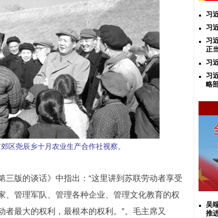
习
习
习
正
习
​
略
南京郊区尧辰乡十月农业生产合作社视察。
第三版的谈话》中指出：“这里讲到苏联劳动者享受
家、管理军队、管理各种企业、管理文化教育的权
吴
动者最大的权利，最根本的权利。”。毛主席又
推