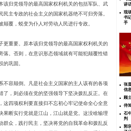
本该归党领导的最高国家权利机关的包括军队、武
讲
现
民民主专政的社会主义的国家机器绝不可归旁落。
书
手
被颠覆，蜕变为仆人对劳动人民进行专政。
子更重要。原本该归党领导的最高国家权利机关的
旁落。否则，在意识形态领域就有可能犯颠覆性错
权的巩固。
系不容颠倒。凡是社会主义国家的主人该有的各项
张
信
错了，则必须在党的坚强领导下坚决拨乱反正。在
顾
，这四项权利要直接归不忘初心牢记使命全心全意
侍
决果断实行党就是江山，江山就是党。这没啥输理
石
判
动群众，践行民主，坚决将党的自我革命和拨乱反
郭