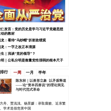
殿仁发言：党的历史是学习习近平党建思想
生动的教材
颖龙：看待“乌纱帽”折射政绩观
颖龙：一字之改正本清源
贵生｜浅谈“党的领导”？
向明｜公私分明是衡量党性强弱的根本尺子
排行
一周
一月
半年
陈东林｜以兽形立象 以矛盾释道
——论“资本四兽说”的理论洞见
与时代范式革命
方舟、贾浅浅、杨景媛：录取腐败、近亲繁
、学术造假危害中国