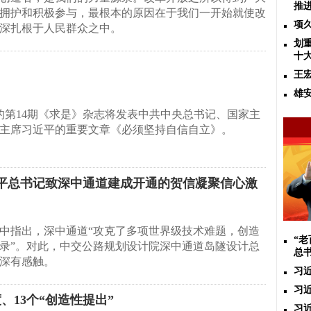
推
拥护和积极参与，最根本的原因在于我们一开始就使改
项
深扎根于人民群众之中。
划
十
王
雄
版的第14期《求是》杂志将发表中共中央总书记、国家主
主席习近平的重要文章《必须坚持自信自立》。
平总书记致深中通道建成开通的贺信凝聚信心激
中指出，深中通道“攻克了多项世界级技术难题，创造
“
录”。对此，中交公路规划设计院深中通道岛隧设计总
总
深有感触。
习
习
、13个“创造性提出”
习