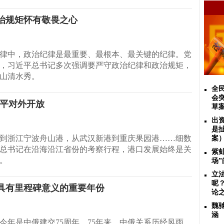
治规矩怀有敬畏之心
律中，政治纪律是最重要、最根本、最关键的纪律。党
，习近平总书记多次强调要严守政治纪律和政治规矩，
山清水秀。
全
会
水平对外开放
草
出
是
到浙江宁波舟山港，从武汉新港到重庆果园港……细数
案
总书记在沿海沿江省份的考察行程，港口发展始终是关
紫
。
场
立
呢
具有里程碑意义的重要年份
论
魏
涵
今年是中俄建交75周年。75年来，中俄关系历经风雨，