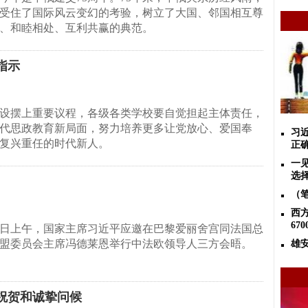
受住了国际风云变幻的考验，树立了大国、邻国相互尊
、和睦相处、互利共赢的典范。
指示
设摆上重要议程，各级各类学校要自觉担起主体责任，
代思政教育新局面，努力培养更多让党放心、爱国奉
习
复兴重任的时代新人。
正
一
选
（
西
67
6日上午，国家主席习近平应邀在巴黎爱丽舍宫同法国总
盟委员会主席冯德莱恩举行中法欧领导人三方会晤。
雄
祝贺和诚挚问候