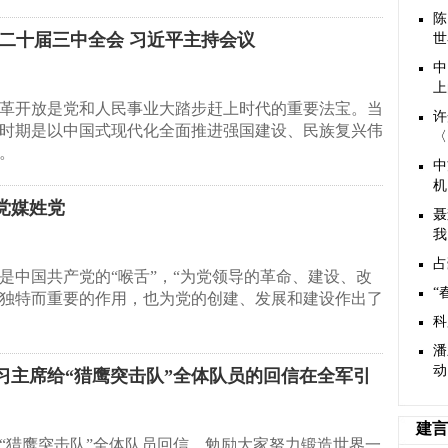
陈
二十届三中全会 习近平主持会议
世
中
上
革开放是党和人民事业大踏步赶上时代的重要法宝。当
许
时期是以中国式现代化全面推进强国建设、民族复兴伟
〈
。
中
机
党媒姓党
聂
我
占
是中国共产党的“喉舌”，“为党领导的革命、建设、改
“
独特而重要的作用，也为党的创建、发展和建设作出了
科
潘
动
习主席给“猎鹰突击队”全体队员的回信在全军引
建言
“猎鹰突击队”全体队员回信，勉励大家努力锻造世界一