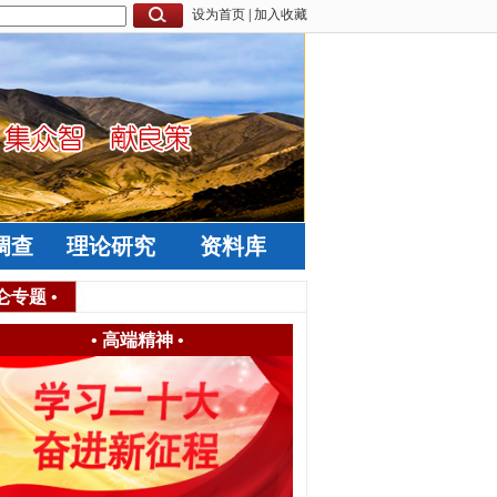
设为首页
|
加入收藏
调查
理论研究
资料库
仑专题
•
•
高端精神
•