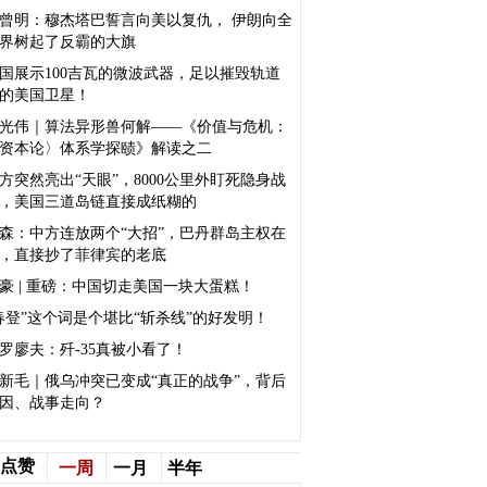
曾明：穆杰塔巴誓言向美以复仇， 伊朗向全
界树起了反霸的大旗
国展示100吉瓦的微波武器，足以摧毁轨道
的美国卫星！
光伟｜算法异形兽何解——《价值与危机：
资本论〉体系学探赜》解读之二
方突然亮出“天眼”，8000公里外盯死隐身战
，美国三道岛链直接成纸糊的
森：中方连放两个“大招”，巴丹群岛主权在
，直接抄了菲律宾的老底
豪 | 重磅：中国切走美国一块大蛋糕！
春登”这个词是个堪比“斩杀线”的好发明！
罗廖夫：歼-35真被小看了！
新毛｜俄乌冲突已变成“真正的战争”，背后
因、战事走向？
点赞
一周
一月
半年