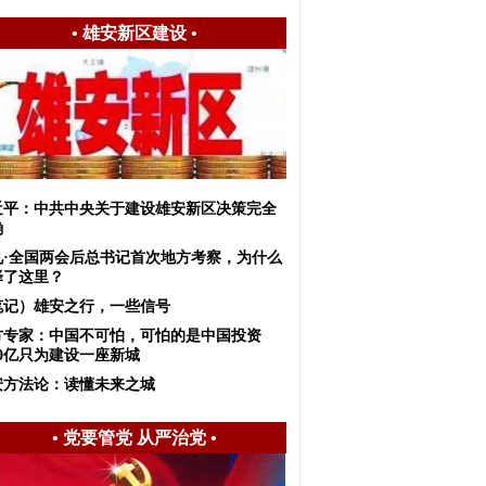
•
雄安新区建设
•
近平：中共中央关于建设雄安新区决策完全
确
见·全国两会后总书记首次地方考察，为什么
择了这里？
笔记）雄安之行，一些信号
方专家：中国不可怕，可怕的是中国投资
00亿只为建设一座新城
安方法论：读懂未来之城
•
党要管党 从严治党
•