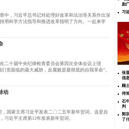
励
习
章中，习近平总书记对处理好改革和法治等关系作出深
持用科学方法指导和推进改革指明了方向。一起来学
命
在二十届中央纪律检查委员会第四次全体会议上强
我们党面临的最大威胁，反腐败是最彻底的自我革命”。
张
信
顾
脉动
侍
石
判
晚7时，国家主席习近平发表二〇二五年新年贺词。这是自
郭
末起，习近平主席第12年发表新年贺词。
了