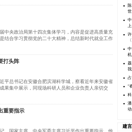
陈
世
中
上
届中央政治局第十四次集体学习，内容是促进高质量充
许
是结合学习贯彻党的二十大精神，总结新时代就业工作
〈
中
机
要打头阵
聂
我
占
习近平总书记在安徽合肥滨湖科学城，察看近年来安徽省
“
成果集中展示，同现场科研人员和企业负责人亲切交
科
潘
动
出重要指示
建言
记、国家主席、中央军委主席习近平作出重要指示。他