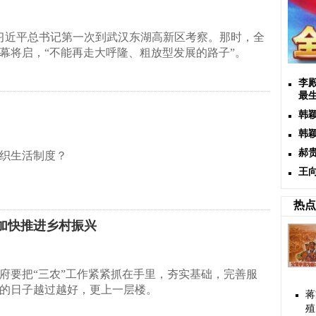
月，习近平总书记第一次到武汉东湖高新区考察。那时，全
幕将启，“不能再走大呼隆、粗放型发展的路子”。
李
最
韩
韩
郝
织生活制度？
王
热点
加快推进乡村振兴
府要把“三农”工作紧紧抓在手里，夯实基础，完善服
的日子越过越好，更上一层楼。
蒋
殖