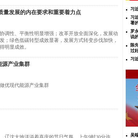
习
质量发展的内在要求和重要着力点
习
署
罗
协调性、平衡性明显增强；改革开放全面深化，发展动
说
发；绿色低碳转型成效显著，发展方式转变步伐加快，
陈
得明显成效。
过
习
能源产业集群
做优现代能源产业集群
吴
，辽沈大地洋溢着喜庆的节日气氛。上午9时30分许，