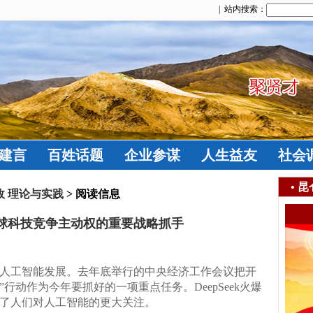
| 站内搜索：
建言
百姓话题
企业参谋
人生益友
社会
•
昆
政 理论与实践
> 阅读信息
球科技竞争主动权的重要战略抓手
人工智能发展。去年底举行的中央经济工作会议把开
”行动作为今年要抓好的一项重点任务。DeepSeek火爆
了人们对人工智能的更大关注。