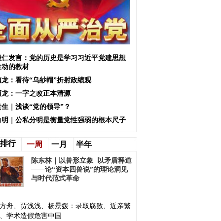
殿仁发言：党的历史是学习习近平党建思想
生动的教材
颖龙：看待“乌纱帽”折射政绩观
颖龙：一字之改正本清源
贵生｜浅谈“党的领导”？
向明｜公私分明是衡量党性强弱的根本尺子
排行
一周
一月
半年
陈东林｜以兽形立象 以矛盾释道
——论“资本四兽说”的理论洞见
与时代范式革命
方舟、贾浅浅、杨景媛：录取腐败、近亲繁
、学术造假危害中国