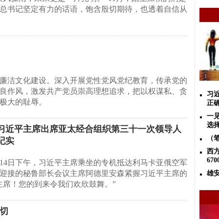
总书记坚定有力的话语，饱含殷切期待，也透着自信从
廉洁文化建设。深入开展党性党风党纪教育，传承党的
良作风，激发共产党员崇高理想追求，把以权谋私、贪
习
极大的耻辱。
正
一
选
—习近平主席出席亚太经合组织第三十一次领导人
（
纪实
西
67
月14日下午，习近平主席乘坐的专机抵达利马卡亚俄空军
迎接的秘鲁部长会议主席阿德里安森紧握习近平主席的
雄
主席！您的到来令我们欢欣鼓舞。”
切