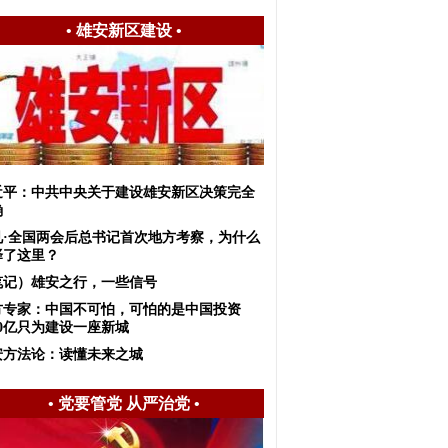
•
雄安新区建设
•
近平：中共中央关于建设雄安新区决策完全
确
见·全国两会后总书记首次地方考察，为什么
择了这里？
笔记）雄安之行，一些信号
方专家：中国不可怕，可怕的是中国投资
00亿只为建设一座新城
安方法论：读懂未来之城
•
党要管党 从严治党
•