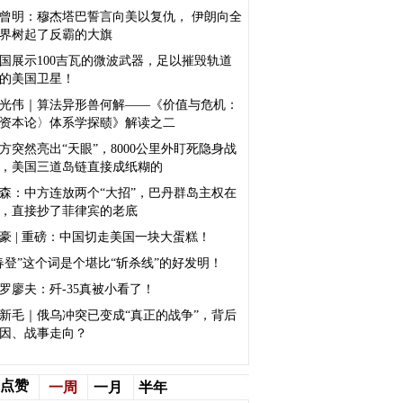
曾明：穆杰塔巴誓言向美以复仇， 伊朗向全
界树起了反霸的大旗
国展示100吉瓦的微波武器，足以摧毁轨道
的美国卫星！
光伟｜算法异形兽何解——《价值与危机：
资本论〉体系学探赜》解读之二
方突然亮出“天眼”，8000公里外盯死隐身战
，美国三道岛链直接成纸糊的
森：中方连放两个“大招”，巴丹群岛主权在
，直接抄了菲律宾的老底
豪 | 重磅：中国切走美国一块大蛋糕！
春登”这个词是个堪比“斩杀线”的好发明！
罗廖夫：歼-35真被小看了！
新毛｜俄乌冲突已变成“真正的战争”，背后
因、战事走向？
点赞
一周
一月
半年