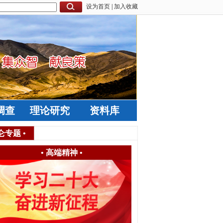
设为首页
|
加入收藏
调查
理论研究
资料库
仑专题
•
•
高端精神
•