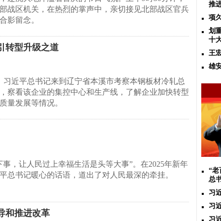
推
部战区机关，在热烈的掌声中，亲切接见北部战区官兵
项
合影留念。
划
十
引转型升级之道
王
雄
午，习近平总书记来到辽宁省本溪市考察本钢板材冷轧总
，察看该企业的集控中心和生产线，了解企业加快转型
质量发展等情况。
下事，让人民过上幸福生活是头等大事”。在2025年新年
“
平总书记暖心的话语，道出了对人民最深的牵挂。
总
习
习
导和推进改革
习