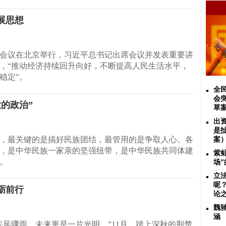
展思想
会议在北京举行，习近平总书记出席会议并发表重要讲
，“推动经济持续回升向好，不断提高人民生活水平，
稳定”。
全
会
的政治”
草
出
是
，最关键的是搞好民族团结，最管用的是争取人心。各
案
，是中华民族一家亲的坚强纽带，是中华民族共同体建
紫
。
场
立
呢
砺前行
论
魏
涵
疾风骤雨，未来更是一片光明。”11月，踏上深秋的荆楚