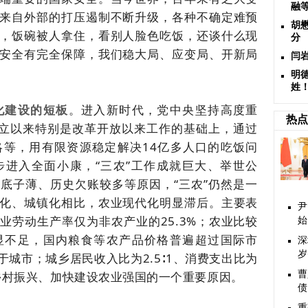
融
来自外部的打压遏制不断升级，各种不确定难预
胡
，饭碗被人拿住，看别人脸色吃饭，还谈什么现
分
安全有完全保障，我们稳大局、应变局、开新局
闫
明
姓
化建设的短板
。进入新时代，党中央坚持高度重
热点
成立以来特别是改革开放以来工作的基础上，通过
等，用有限资源稳定解决14亿多人口的吃饭问
进入全面小康，“三农”工作成就巨大、举世公
底子薄、历史欠账较多等原因，“三农”仍然是一
化、城镇化相比，农业现代化明显滞后。主要表
尹
业劳动生产率仅为非农产业的25.3%；农业比较
始
显不足，国内粮食等农产品价格普遍超过国际市
深
岁
城市；城乡居民收入比为2.5∶1、消费支出比为
进乡村振兴、加快建设农业强国的一个重要原因。
曹
债
重