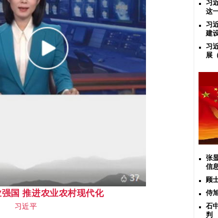
习
这
习
建
习
展
张
信
顾
强国 推进农业农村现代化
侍
习近平
石
判