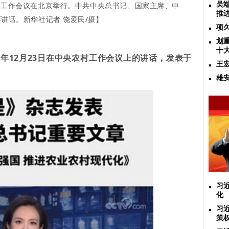
央农村工作会议在北京举行。中共中央总书记、国家主席、中
吴
推
讲话。新华社记者 饶爱民/摄】
项
划
十
2年12月23日在中央农村工作会议上的讲话，发表于
王
雄
习
化
习
策