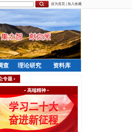
设为首页
|
加入收藏
调查
理论研究
资料库
仑专题
•
•
高端精神
•