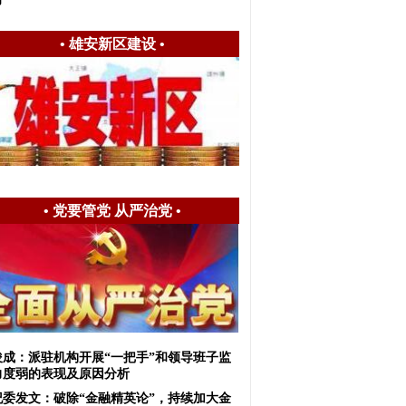
•
雄安新区建设
•
•
党要管党 从严治党
•
俊成：派驻机构开展“一把手”和领导班子监
力度弱的表现及原因分析
纪委发文：破除“金融精英论”，持续加大金