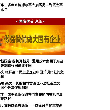
宗华：多年来能源改革大旗高扬，到底改革
什么？
•
国资国企改革
•
新国企·扬帆开新局 | 通用技术集团于旭波
建设制造强国健康中国
喜亮 张释嘉：民主是企业中国式现代化的文
内核
鸿君 吴文：长期相对贫困也不是社会主义
—国企改革逻辑问题
敏学：国有企业促进共同富裕的内在机理及
实现路径
锦：支持国企办医院——国企改革的重要新
向