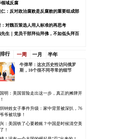
等领域反腐
懋仁：反对政治腐败是反腐败的重要组成部
岩：对魏百策选人用人标准的再思考
德先生｜党员干部拜仙拜佛，不如低头拜百
！
排行
一周
一月
半年
牛弹琴：这次历史性访问俄罗
斯，10个很不同寻常的细节
国明：美国冒险走出这一步，真正的摊牌开
！
圳钟姓女子事件升级：家中背景被深扒，76
爷爷被坑惨！
兴：美国铁了心要赖账？中国是时候清空美
了！
磅！没有一个大国的崛起是“忍”出来的！