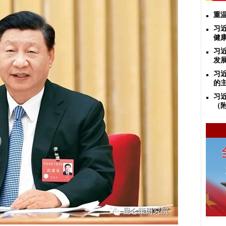
重
习
健
习
发
习
的
习
（