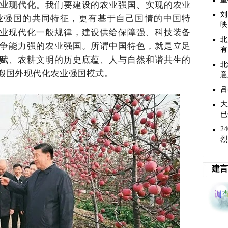
业现代化
。我们要建设的农业强国、实现的农业
刘
业强国的共同特征，更有基于自己国情的中国特
映
业现代化一般规律，建设供给保障强、科技装备
北
争能力强的农业强国。所谓中国特色，就是立足
有
赋、农耕文明的历史底蕴、人与自然和谐共生的
北
搬国外现代化农业强国模式。
意
吕
大
已
2
烈.
建言