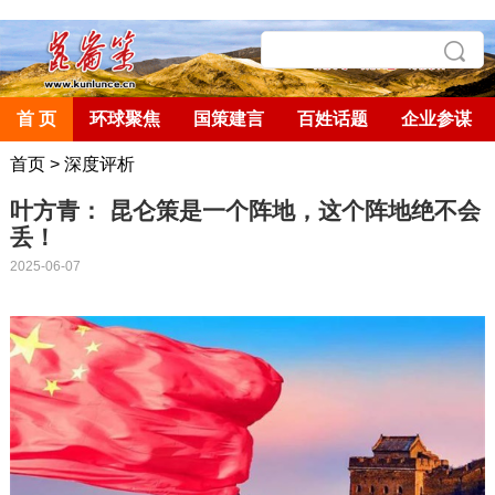
首 页
环球聚焦
国策建言
百姓话题
企业参谋
首页
>
深度评析
叶方青： 昆仑策是一个阵地，这个阵地绝不会
丢！
2025-06-07