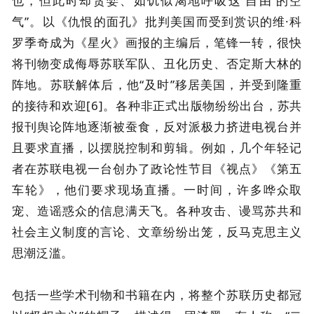
也，但此时却贪婪、如饥似渴地呼吸这‘自由’的空
气”。以《仇恨的面孔》批判美国而受到赏识的维·科
罗季奇成为《星火》画报的主编后，笔锋一转，很快
将刊物变成侮辱苏联军队、丑化历史、否定斯大林的
阵地。苏联解体后，他“及时”移居美国，并受到隆重
的接待和欢迎[6]。各种非正式出版物纷纷出台，苏共
报刊舆论阵地逐渐被蚕食，反对派极力挤进电视台并
且要求直播，以摆脱控制和剪辑。例如，几个年轻记
者在苏联电视一台创办了政论性节目《视点》《第五
车轮》，他们要求现场直播。一时间，许多哗众取
宠、造谣惑众的信息满天飞。各种攻击、谩骂苏共和
社会主义制度的言论、文章纷纷出笼，反马克思主义
思潮泛滥。
包括一些学术刊物和书籍在内，将整个苏联历史都冠