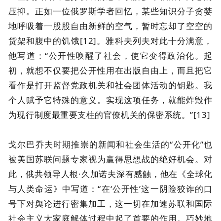
压抑。正如一位俄罗斯学者回忆，某些知识分子贪婪
地呼吸着一股股自由新鲜的空气，暂时忘却了空空的
货架和腹中的饥饿[12]。雅科夫列夫对此十分满意，
他写道：“公开性唤醒了社会，使它变得政治化。起
初，就想不仅要把公开性用在出版自由上，而且把它
看作是打开监督党政机关和社会团体活动的钥匙。我
个人赋予它特殊的意义。实现这项任务，就能炸毁作
为现行制度最重要支柱的官僚机关的保密系统。”[13]
戈尔巴乔夫时期推崇的新闻和社会生活的“公开化”也
被美国苏联问题专家视为赢得思想战的绝好机会。对
此，俄共领导人根·久加诺夫深有感触，他在《全球化
与人类命运》中写道：“在‘公开性’这一阴险狡诈的口
号下对舆论进行密集加工，这一切在加速苏联和国际
社会主义大家庭解体过程中起了首要的作用。巧妙地