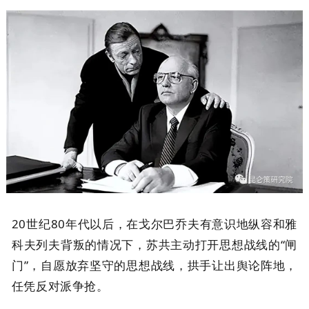
20世纪80年代以后，在戈尔巴乔夫有意识地纵容和雅
科夫列夫背叛的情况下，苏共主动打开思想战线的“闸
门”，自愿放弃坚守的思想战线，拱手让出舆论阵地，
任凭反对派争抢。