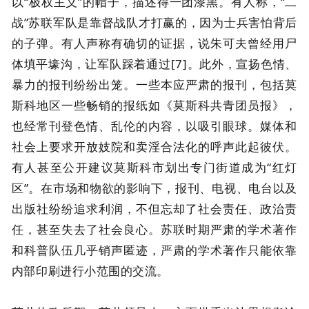
以“极权主义”的帽子，描述得一团漆黑。有人称，“二
战”苏联军队是靠督战队才打赢的，因为士兵害怕背后
的子弹。有人声称有确切的证据，说朱可夫曾经用尸
体填平壕沟，让军队踩着通过[7]。此外，宣扬色情、
暴力的报刊纷纷出笼。一些本应严肃的报刊，包括莫
斯科地区一些畅销的报纸如《莫斯科共青团员报》，
也经常刊登色情、乱伦的内容，以吸引眼球。媒体和
社会上要求开放妓院和卖淫合法化的呼声此起彼伏。
有人甚至公开建议莫斯科市划出专门街道成为“红灯
区”。在市场和物欲的影响下，报刊、电视、电台以及
出版社纷纷追求利润，不但忘却了社会责任、政治责
任，甚至失去了社会良心。苏联时期严肃的学术著作
和科普队伍几乎销声匿迹，严肃的学术著作只能依靠
内部印刷进行小范围的交流。