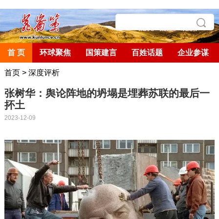
首 页
环球聚焦
国策建言
百姓话题
企业参谋
首页
>
深度评析
张树华：舆论阵地的坍塌是埋葬苏联的最后一
抔土
2023-12-09