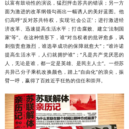
以富有鼓动性的演说，猛烈抨击苏共的错误；另一方
面为激进的改革纲领勾画出一幅诱人的美好蓝图。他
们高呼“反对苏共特权，实现‘社会公正’；进行激进经
济改革、迅速提高生活水平；打击腐败、建立‘法制国
家’等”。在这种情形下，谁“对当权者的批评愈多，讽
刺指责愈激烈，谁选举成功的保障就愈大”；“谁许诺
提高生活水平，人们就拥护谁”；“凡是共产党厌恶的
人，无论是谁，都一定是英雄、是民主人士”。一些苏
共异己分子乘机改换颜色，踏上“自由化”的浪尖，振
臂一呼，赢得了百姓近乎狂热的信任和崇拜。