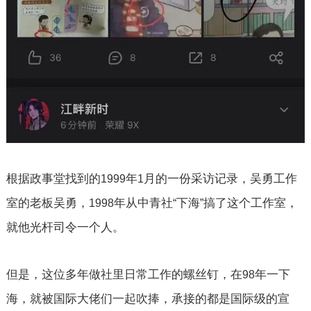
根据政事堂找到的
年
月的一份采访记录，吴勇工作
1999
1
室的老板吴勇，
年从中青社
下海
搞了这个工作室，
1998
“
”
就他光杆司令一个人。
但是，这位多年做社里日常工作的螺丝钉，在
年一下
98
海，就被国际大佬们一起吹捧，承接的都是国际级的宣