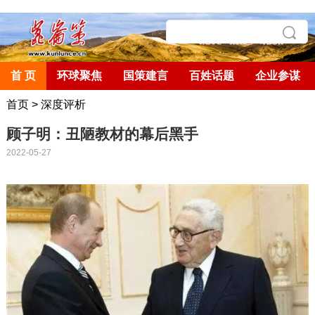
首 页
环球聚焦
国策建言
百姓话题
企业参谋
首页
>
深度评析
顾子明：丑陋教材的幕后黑手
2022-05-27