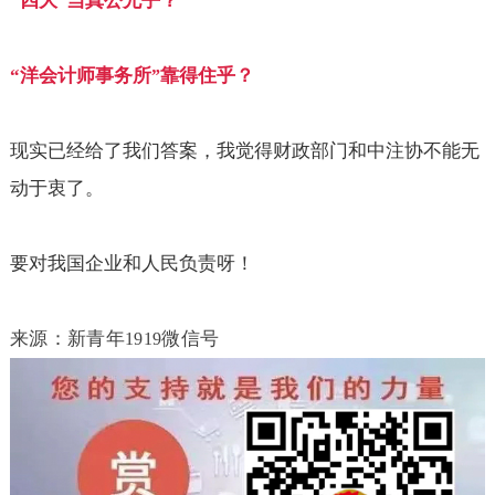
“
四大
当真公允乎？
”
“
洋会计师事务所
靠得住乎？
”
现实已经给了我们答案，我觉得财政部门和中注协不能无
动于衷了。
要对我国企业和人民负责呀！
来源：新青年
微信号
1919