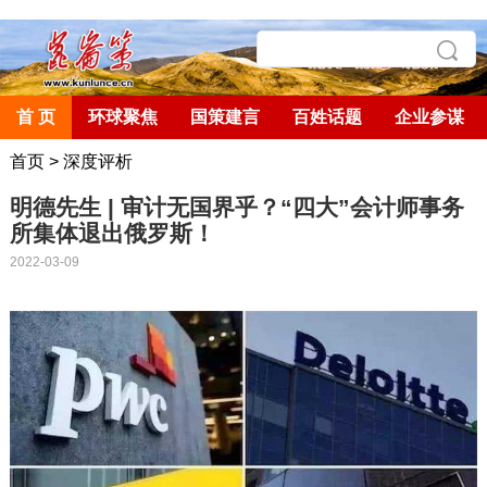
首 页
环球聚焦
国策建言
百姓话题
企业参谋
首页
>
深度评析
明德先生 | 审计无国界乎？“四大”会计师事务
所集体退出俄罗斯！
2022-03-09