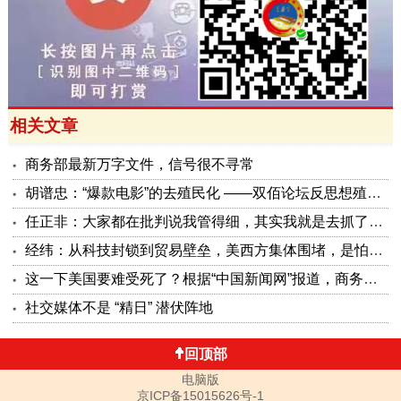
相关文章
商务部最新万字文件，信号很不寻常
胡谱忠：“爆款电影”的去殖民化 ——双佰论坛反思想殖民系列报告之五
任正非：大家都在批判说我管得细，其实我就是去抓了一些点激活原有政策这潭水
经纬：从科技封锁到贸易壁垒，美西方集体围堵，是怕被砸了金饭碗
这一下美国要难受死了？根据“中国新闻网”报道，商务部公布了5项对美反制措施，可谓是招招击准美国要害！
社交媒体不是 “精日” 潜伏阵地
回顶部
电脑版
京ICP备15015626号-1