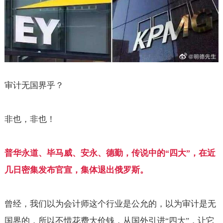
审计无国界乎？
非也，非也！
普华永道、毕马威、安永、德勤，传说中的
四大
，在近
“
”
几日密集发布官宣，集体退出俄罗斯。
曾经，我们以为会计师这个行业是公允的，以为审计是无
国界的，所以不惜花费大价钱，从国外引进
四大
，让它
“
”