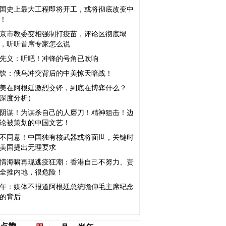
国史上最大工程即将开工，或将彻底改变中
！
京市教委变相强制打疫苗，评论区彻底塌
，听听首席专家怎么说
先义：听吧！冲锋的号角已吹响
饮：俄乌冲突背后的中美惊天暗战！
美在阿根廷激烈交锋，到底在博弈什么？
深度分析）
阴谋！为谋杀自己的人磨刀！精神狙击！边
论被策划的中国文艺！
不同意！中国独有核武器或将面世，关键时
美国提出无理要求
情海啸再现逃疫狂潮：香港自己不努力、责
全推内地，很危险！
午：媒体不报道阿根廷总统瞻仰毛主席纪念
的背后……