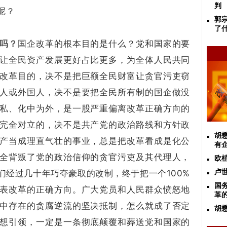
判
呢？
郭
了
吗？
国企改革的根本目的是什么？党和国家的要
让全民资产发展更好占比更多，为全体人民共同
改革目的，决不是把巨额全民财富让贪官污吏窃
人或外国人，决不是要把全民所有制的国企做没
私、化中为外，是一股严重偏离改革正确方向的
完全对立的，决不是共产党的政治路线和方针政
胡
产当成理直气壮的事业，总是把改革看成是化公
有
全背叛了党的政治信仰的贪官污吏及其代理人，
欧
们经过几十年巧夺豪取的改制，终于把一个100%
卢
国
表改革的正确方向。广大党员和人民群众愤怒地
革的
中存在的贪腐逆流的坚决抵制，怎么就成了否定
胡
想引领，一定是一条彻底颠覆和葬送党和国家的