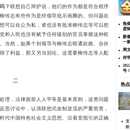
吗？
联想自己辩护说，他们的作为都是符合程序
柳传志有些作为是经领导批示画圈的。但问题在
焦
想可以化公为私，谁也没有批准柳传志等可以把
逻
党和人民也没有赋予任何级别的官员掌握这种权
新
一
。当然，如果个别领导与柳传志暗通款曲、合伙
周
得了利益，那又另当别论。这需要柳传志等人配
何
2
号
二
热点
处理，法律面前人人平等是基本原则，这类问题
反思讨论中，认清联想式改制逆流的严重危害，
时代中国特色社会主义思想、沿着党指引的正确
复
断