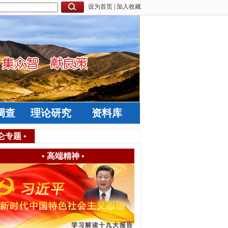
设为首页
|
加入收藏
调查
理论研究
资料库
仑专题
•
•
高端精神
•