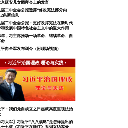
北京延安儿女团拜会上的发言
九届二中全会公报透露“修改宪法部分内
12条新信息
九届二中全会公报：更好发挥宪法在新时代
持和发展中国特色社会主义中的重大作用
018年，习主席推动一场革命、继续革命、自
革命
近平向全军发布训令（附现场视频）
•
习近平治国理政 理论与实践
•
近平：我们党自成立之日起就高度重视法治
设
学习大军】习近平“八八战略”是怎样提出的
—十七评《习近平在浙江》系列采访实录