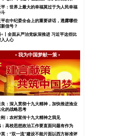
近平：世界上最大的幸福莫过于为人民幸福
奋斗
近平在中纪委全会上的重要讲话，透露哪些
腐新信号？
播+丨全面从严治党纵深推进 习近平这些比
深入人心
•
我为中国梦献一策
•
显良：深入贯彻十九大精神，加快推进渔业
息化的战略思考
士刚：农村宣传十九大精神之我见
旭：高校思想政治工作要直面问题有作为
中英：“双一流”建设不能片面以西方标准评