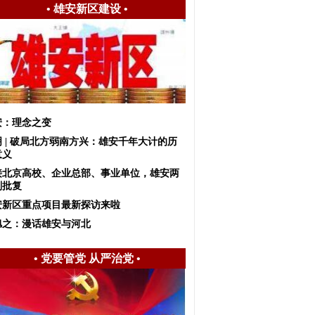
•
雄安新区建设
•
安：理念之变
明 | 破局北方弱南方兴：雄安千年大计的历
意义
接北京高校、企业总部、事业单位，雄安两
划批复
安新区重点项目最新探访来啦
旭之：漫话雄安与河北
•
党要管党 从严治党
•