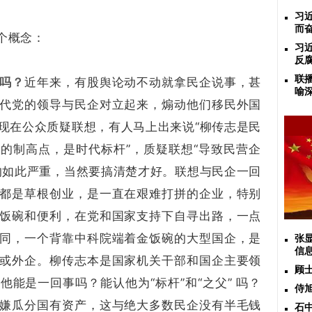
习
而
个概念：
习
反
联
吗？
近年来，有股舆论动不动就拿民企说事，甚
喻
代党的领导与民企对立起来，煽动他们移民外国
现在公众质疑联想，有人马上出来说“柳传志是民
的制高点，是时代标杆”，质疑联想“导致民营企
的如此严重，当然要搞清楚才好。联想与民企一回
都是草根创业，是一直在艰难打拼的企业，特别
饭碗和便利，在党和国家支持下自寻出路，一点
同，一个背靠中科院端着金饭碗的大型国企，是
张
信
或外企。柳传志本是国家机关干部和国企主要领
顾
能是一回事吗？能认他为“标杆”和“之父” 吗？
侍
嫌瓜分国有资产，这与绝大多数民企没有半毛钱
石