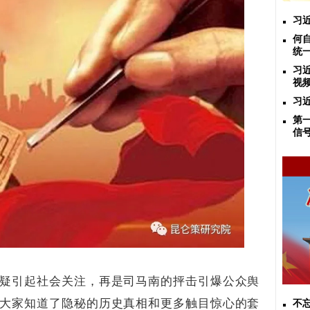
习
何
统
习
视
习
第
信
疑引起社会关注，再是司马南的抨击引爆公众舆
大家知道了隐秘的历史真相和更多触目惊心的套
不忘