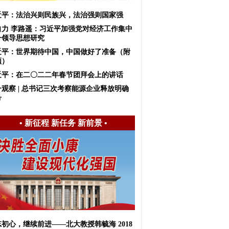
近平：法治兴则民族兴，法治强则国家强
自力 李路遥：习近平加强党对经济工作集中
一领导思想研究
近平：世界期待中国，中国做好了准备（附
频）
近平：在二〇二二年春节团拜会上的讲话
一观察 | 总书记三次考察能源企业释放明确
号
•
新征程 新任务 新前景
•
初心，继续前进——北大教授韩毓海 2018