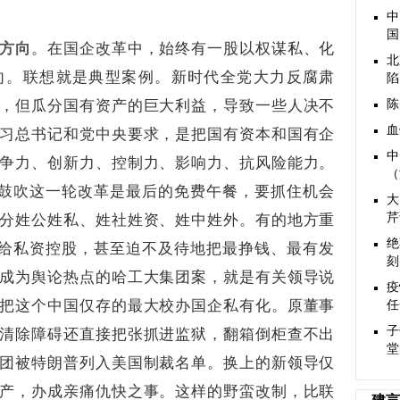
中
国
方向
。在国企改革中，始终有一股以权谋私、化
北
向。联想就是典型案例。新时代全党大力反腐肃
陷
，但瓜分国有资产的巨大利益，导致一些人决不
陈
血
习总书记和党中央要求，是把国有资本和国有企
中
争力、创新力、控制力、影响力、抗风险能力。
（
，鼓吹这一轮改革是最后的免费午餐，要抓住机会
大
分姓公姓私、姓社姓资、姓中姓外。有的地方重
芹
绝
送给私资控股，甚至迫不及待地把最挣钱、最有发
刻
成为舆论热点的哈工大集团案，就是有关领导说
疫
把这个中国仅存的最大校办国企私有化。原董事
任
子
清除障碍还直接把张抓进监狱，翻箱倒柜查不出
堂
团被特朗普列入美国制裁名单。换上的新领导仅
产，办成亲痛仇快之事。这样的野蛮改制，比联