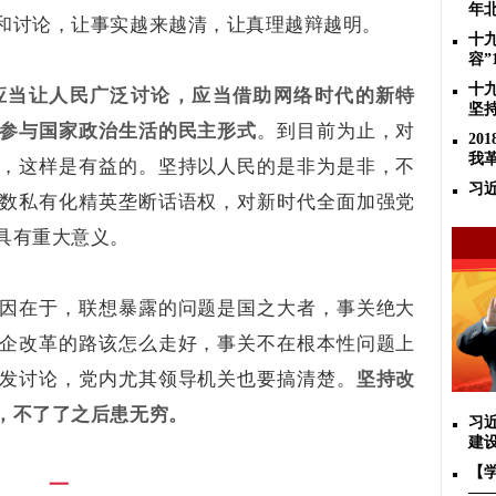
年
和讨论，让事实越来越清，让真理越辩越明。
十
容”
十
应当让人民广泛讨论，应当借助网络时代的新特
坚
参与国家政治生活的民主形式
。到目前为止，对
2
我
，这样是有益的。坚持以人民的是非为是非，不
习
数私有化精英垄断话语权，对新时代全面加强党
具有重大意义。
因在于，联想暴露的问题是国之大者，事关绝大
企改革的路该怎么走好，事关不在根本性问题上
发讨论，党内尤其领导机关也要搞清楚。
坚持改
，不了了之后患无穷。
习
建
【
一
—