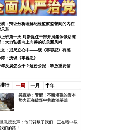
俊成：辩证分析理解纪检监察监督间的内在
辑关系
春上班第一天 对新提任干部开展集体谈话陈
新：大力弘扬向上向善的机关新风尚
文文：戒尺立心中——观《零容忍》有感
学涛：浅谈《零容忍》
022年反腐怎么干？这份公报，释放重要信
！
排行
一周
一月
半年
吴宣恭：警醒！不断增强的资本
势力正在破坏中共政治基础
旦教授发声：他们背叛了我们，正在暗中截
我们的路！