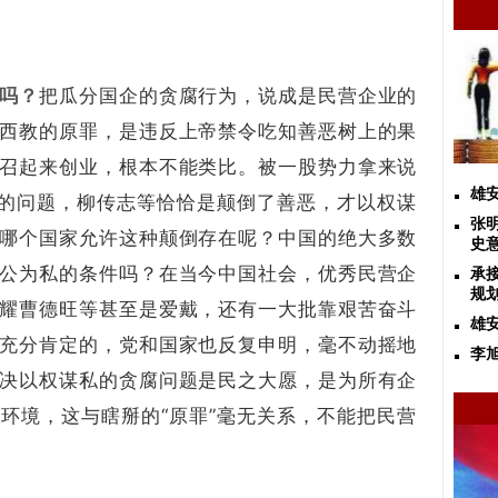
吗？
把瓜分国企的贪腐行为，说成是民营企业的
西教的原罪，是违反上帝禁令吃知善恶树上的果
召起来创业，根本不能类比。被一股势力拿来说
雄
现的问题，柳传志等恰恰是颠倒了善恶，才以权谋
张
哪个国家允许这种颠倒存在呢？中国的绝大多数
史
公为私的条件吗？在当今中国社会，优秀民营企
承
规
耀曹德旺等甚至是爱戴，还有一大批靠艰苦奋斗
雄
充分肯定的，党和国家也反复申明，毫不动摇地
李
决以权谋私的贪腐问题是民之大愿，是为所有企
环境，这与瞎掰的“原罪”毫无关系，不能把民营