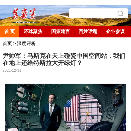
首 页
环球聚焦
国策建言
百姓话题
企业参谋
首页
>
深度评析
尹帅军：马斯克在天上碰瓷中国空间站，我们
在地上还给特斯拉大开绿灯？
2021-12-31