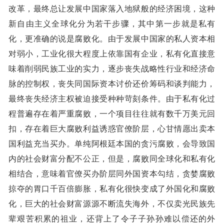
改革，最终总让发展中国家落入地狱般的经济困境，这种
新自由主义全球化分为若干步骤，其中第一步就是私有
化，更准确的说是腐败化。由于发展中国家的私人资本相
对弱小，工业化很大程度上依靠国有企业，私有化直接意
味着削弱民族工业的实力，逐步丧失战略性行业和经济命
脉的控制权，丧失同国际资本讨价还价筹码和谈判能力，
最终丧失经济主权被迫接受种种苛刻条件。由于私有化过
程普遍存在着严重腐败，一个项目往往就有数千万美元回
扣，存在着巨大腐败利益诱惑官僚阶层，心甘情愿出卖本
国利益充当买办。单纯阿根廷本国的贪污腐败，会导致国
内的社会财富分配不公正，但是，腐败同全球化和私有化
相结合，意味着官僚买办阶层同外国资本勾结，贪婪腐败
掠夺的胃口千百倍膨胀，私有化很快变成了外国化和腐败
化，巨大的社会财富源源不断流失海外，不仅卖光民族先
辈艰苦积累的祖业，还背上了令子子孙孙难以偿还的外