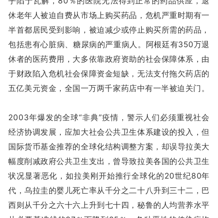
乎陷于瓦解，80％的医院无法得到正常的药品供应，退
休老年人被迫自费从市场上购买药品，危机严重时期有一
半首都居民受到影响，被迫减少或停止购买所需的药品，
包括患有心脏病、糖尿病的严重病人。阿根廷有350万退
休者的医药费用，大多依靠政府资助的社会保障体系，由
于财政陷入危机社会保障资金短缺，无法支付拖欠药店的
五亿美元资金，全国一万两千家药店中有一半被迫关门。
2003年爆发的全球“非典”疫情，警示人们必须重视社会
经济协调发展，应加大社会公共卫生体系建设的投入，但
国际货币基金推荐的全球化结构调整方案，却误导拉美大
幅度削减政府公共卫生支出，曾导致拉美各国的公共卫生
状况显著恶化，如拉美刚开始推行全球化的20世纪80年
代，乌拉圭的婴儿死亡率从千分之二十八升到三十二，巴
西则从千分之六十六上升到七十四，秘鲁的人均营养水平