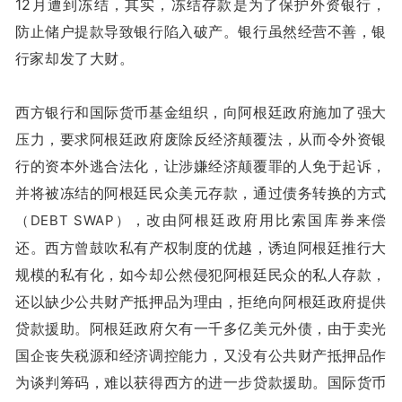
12月遭到冻结，其实，冻结存款是为了保护外资银行，
防止储户提款导致银行陷入破产。银行虽然经营不善，银
行家却发了大财。
西方银行和国际货币基金组织，向阿根廷政府施加了强大
压力，要求阿根廷政府废除反经济颠覆法，从而令外资银
行的资本外逃合法化，让涉嫌经济颠覆罪的人免于起诉，
并将被冻结的阿根廷民众美元存款，通过债务转换的方式
，改由阿根廷政府用比索国库券来偿
（DEBT SWAP）
还。西方曾鼓吹私有产权制度的优越，诱迫阿根廷推行大
规模的私有化，如今却公然侵犯阿根廷民众的私人存款，
还以缺少公共财产抵押品为理由，拒绝向阿根廷政府提供
贷款援助。阿根廷政府欠有一千多亿美元外债，由于卖光
国企丧失税源和经济调控能力，又没有公共财产抵押品作
为谈判筹码，难以获得西方的进一步贷款援助。国际货币