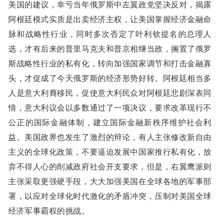
美国的建议，幸亏当年俄罗斯中左翼政党坚决反对，揭露
阿根廷模式实质是出卖经济主权，让美国掌握经济金融命
脉和战略性行业，同时多次否定了叶利钦提名的总理人
选，才有后来的普里马克夫和普京相继当政，搁置了俄罗
斯战略性行业的私有化，转向加强国家调节和打击金融寡
头，才促成了今天俄罗斯的经济形势好转。阿根廷相当多
人是意大利裔移民，促使意大利民众对阿根廷悲剧深表同
情，意大利议会以多数通过了一项决议，要求改革现行不
公正的国际金融体制，建立国际金融新秩序维护社会利
益。美国政界也发生了激烈的辩论，有人主张修改新自由
主义的全球化政策，不要逼迫发展中国家推行私有化，放
弃不得人心的削减政府社会开支要求，但是，右翼鹰派则
主张采取更强硬手段，大大加强美国在全球各地的军事部
署，以应对全球化时代激化的矛盾冲突，压制对美国全球
经济军事霸权的挑战。