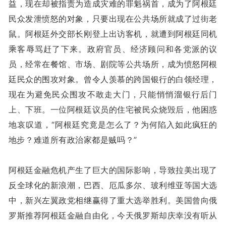
益，现在却被指责为造成灾难的罪魁祸首，成为了阿根廷
民众发泄愤怒的对象，只要出现在公共场所就成了过街老
鼠。阿根廷外交部长刚登上出访客机，就遭到阿根廷同机
乘客辱骂赶了下来。政府官员、经济顾问和各党派的议
员，经常在餐馆、市场、剧院等公共场所，成为愤怒阿根
廷民众的围攻对象。曾令人羡慕的跨国银行的白领经理，
现在为避免民众围攻不敢走大门，只能悄悄溜银行后门
上、下班。一位阿根廷议员的住宅被民众烧毁后，他困惑
地哀叹道，“阿根廷究竟是怎么了？为何陷入如此疯狂的
地步？难道所有政治家都是贼吗？”
阿根廷金融危机产生了巨大的国际影响，导致拉美出现了
反全球化的新浪潮，巴西、厄瓜多尔、玻利维亚等国大选
中，新兴左翼政党相继赢得了重大选举胜利。美国曾向俄
罗斯推荐阿根廷金融自由化，今天俄罗斯却庆幸没有听从