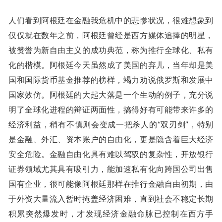
人们看到阿根廷在金融我危机中的悲惨状况，很难想象到
仅仅就在数年之前，阿根廷曾经是西方媒体追捧的明星，
被赞誉为新自由主义的成功典范，称为推行全球化、私有
化的楷模。阿根廷今天虽然成了美国的弃儿，当年却是美
国和国际货币基金推荐的榜样，竭力劝说俄罗斯和发展中
国家效仿。阿根廷的大起大落是一个生动的例子，充分说
明了全球化进程的辩证两面性，搞得好有可能带来许多的
经济利益，稍有不慎则会变成一把杀人的“双刃剑”，特别
是金融、外汇、资本账户的自由化，更是隐含着巨大经济
安全危险。金融自由化具有难以驾驭的复杂性，开放银行
证券领域尤其具有吸引力，能加速私有化向跨国公司出售
国有企业，很可能像阿根廷那样在推行金融自由初期，由
于外资大量流入暂时掩盖经济困难，直到社会不稳定长期
积累突然爆发时，才发现经济金融命脉已控制在西方手