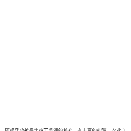
阿根廷曾被誉为拉丁美洲的粮仓，有丰富的能源、农业自