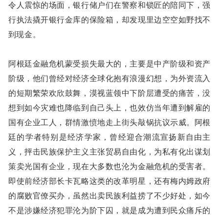
令人震惊的场面，银行储户们在警察和锁匠的陪同下，强
行执法撬开银行金库的保险箱，却发现里边空空如野找不
到现金。
阿根廷金融危机蒙受损失最大的，主要是中产阶级和资产
阶级，他们曾经对经济全球化抱有浪漫幻想，为外资流入
的短期繁荣欢欣鼓舞，漠视蓝领中下阶层遭受的痛苦，没
想到如今灾难也降临到自己头上，也效仿当年遭到解雇的
国有企业工人，群情激愤地走上街头敲锅抗议示威。阿根
廷的学者特别是经济学家，曾经迎合潮流宣扬新自由主
义，抨击民族保护主义主张贸易自由化，为私有化出谋划
策卖光国有企业，现在大多数也沦为金融危机的受害者。
即使前经济部长卡瓦略这类的改革明星，还有梅内姆政府
的腐败官僚买办，虽然出卖民族利益捞了不少好处，如今
不是涉嫌经济犯罪沦为阶下囚，就是成为遭到民众痛斥的