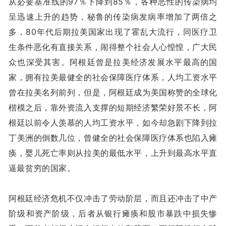
从必要基准线的97％下降到85％，各种恶性的传染病均
呈迅速上升的趋势，秘鲁的传染病发病率增加了两倍之
多，80年代后期拉美国家出现了霍乱大流行，同医疗卫
生条件恶化有直接关系，闹得整个社会人心惶惶，广大民
众也深受其害。阿根廷曾是拉美经济发展水平最高的国
家，拥有拉美最健全的社会保障医疗体系，人均工资水平
曾在拉美名列前列，但是，阿根廷成为美国称赞的全球化
楷模之后，靠外资流入支撑的短期经济繁荣好景不长，阿
根廷以前令人羡慕的人均工资水平，如今却急剧下降到拉
丁美洲的倒数几位，曾健全的社会保障医疗体系也陷入瘫
痪，婴儿死亡率则从拉美的最低水平，上升到最高水平直
逼最贫穷的国家。
阿根廷经济危机不仅冲击了劳动阶层，而且还冲击了中产
阶级和资产阶级，后者从银行瘫痪和股市暴跌中损失惨