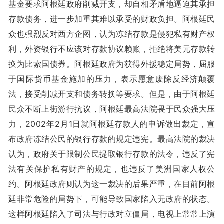
基金要求阿根廷政府削减开支，却自相矛盾地逼迫其承担
存款债务，进一步加重其难以承受的财政负担。阿根廷民
众也强烈反对西方企图，认为冻结存款是侵犯私有财产权
利，外资银行不应该对存款协议赖账，拒绝将美元存款转
换为比索国债券。阿根廷政府为获得外援稳定局势，屈服
于国际货币基金施加的压力，表示愿意废除反经济颠覆
法，接受削减开支和债务转换等要求。但是，由于阿根廷
民众不断上街游行抗议，阿根廷最高法院畏于民众强大压
力，2002年2月1日就阿根廷存款人的申诉做出裁定，宣
布政府冻结公民的银行存款的规定违宪。最高法院的裁决
认为，政府关于限制公民提取银行存款的法令，违反了宪
法有关保护私有财产的规定，也违反了美洲国家人权公
约。阿根廷政府则认为这一裁决的后果严重，在目前阿根
廷非常危险的局势下，可能导致国家陷入无政府的状态。
这样阿根廷陷入了司法与行政对立僵局，电视上常常上演