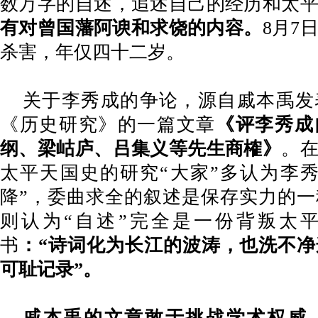
数万字的自述，追述自己的经历和太
有对曾国藩阿谀和求饶的内容。
8月7
杀害，年仅四十二岁。
关于李秀成的争论，源自戚本禹发
《历史研究》的一篇文章
《评李秀成
纲、梁岵庐、吕集义等先生商榷》
。
太平天国史的研究
“大家”多认为李
降”，委曲求全的叙述是保存实力的
则认为“自述”完全是一份背叛太
书
：
“诗词化为长江的波涛，也洗不
可耻记录”。
戚本禹的文章敢于挑战学术权威