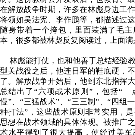
在解放战争时期，许多在林彪身边工
将领如吴法宪、李作鹏等，都描述过
随身带着一个挎包，里面装满了毛主
本，很多都被林彪反复阅读过，上面满
林彪能打仗，也和他善于总结经验
型关战役之后，他连日军的鞋底硬，
了。解放战争开始后，他到东北指挥
总结出了
“六项战术原则”，包括“一
慢”、“三猛战术”、“三三制”、“四组
种打法”，这些战术原则非常实用，
思想在战术领域的具体体现。被推广
术水平得到了很大提高，使经过美军