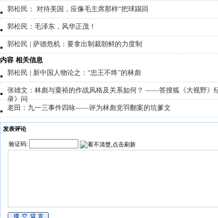
郭松民： 对待美国，应像毛主席那样“把球踢回
郭松民：毛泽东，风华正茂！
郭松民 | 萨德危机：要拿出制裁朝鲜的力度制
内容 相关信息
郭松民 | 新中国人物论之：“忠王不终”的林彪
张雄文：林彪与粟裕的作战风格及关系如何？ ——答搜狐《大视野》
录》问
老田：九一三事件四咏——评为林彪党羽翻案的坑爹文
发表评论
验证码: