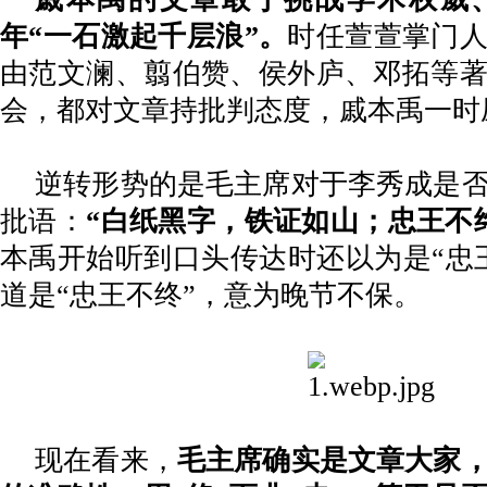
年
“一石激起千层浪”。
时任萱萱掌门
由范文澜、翦伯赞、侯外庐、邓拓等
会，都对文章持批判态度，戚本禹一时
逆转形势的是毛主席对于李秀成是
批语：
“白纸黑字，铁证如山；忠王不
本禹开始听到口头传达时还以为是
“忠
道是“忠王不终”，意为晚节不保。
现在看来，
毛主席确实是文章大家