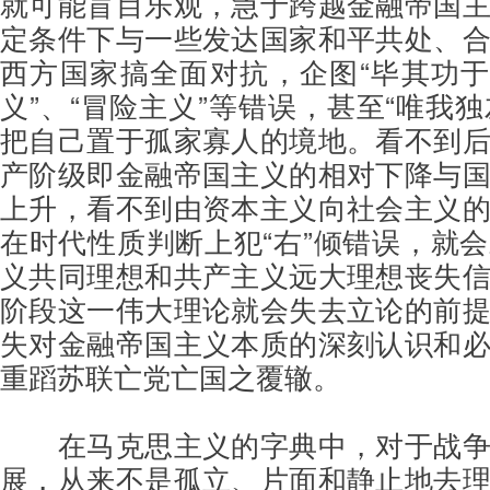
就可能盲目乐观，急于跨越金融帝国
定条件下与一些发达国家和平共处、
西方国家搞全面对抗，企图“毕其功于
义”、“冒险主义”等错误，甚至“唯我独
把自己置于孤家寡人的境地。看不到
产阶级即金融帝国主义的相对下降与
上升，看不到由资本主义向社会主义
在时代性质判断上犯“右”倾错误，就
义共同理想和共产主义远大理想丧失
阶段这一伟大理论就会失去立论的前
失对金融帝国主义本质的深刻认识和
重蹈苏联亡党亡国之覆辙。
在马克思主义的字典中，对于战
展，从来不是孤立、片面和静止地去