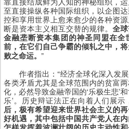
靠直接结成鲜为人知的神秘组织，运
至直接操纵各种国际组织，以企图达
控和享用世界上愈来愈少的各种资源
断是资本主义相互交替的规律。
全球
金融垄断资本集团的神圣同盟在全
前，在它们自己争霸的倾轧之中，将
【视
誉的
败之命运。
”
较量
作者指出：“经济全球化深入发
各类矛盾尤其是全球范围内的贫富两
化，必然导致金融帝国的‘乐极生悲’和
乐’。历史辩证法正在向着人们展示
后，极有希望迎来世界社会主义的再
好机遇，其中包括中国共产党人在内
怎样发挥着波澜壮阔的历史主动性和