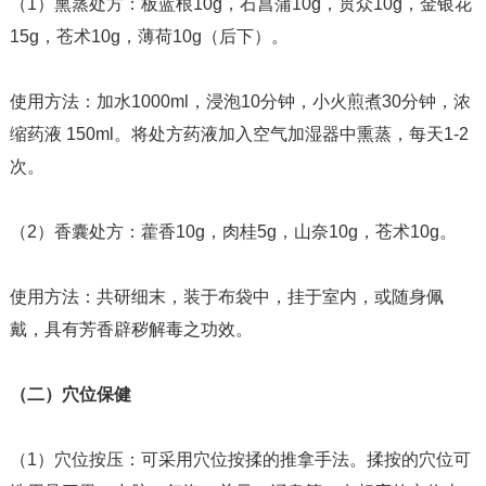
（1）熏蒸处方：板蓝根10g，石菖蒲10g，贯众10g，金银花
15g，苍术10g，薄荷10g（后下）。
使用方法：加水1000ml，浸泡10分钟，小火煎煮30分钟，浓
缩药液 150ml。将处方药液加入空气加湿器中熏蒸，每天1-2
次。
（2）香囊处方：藿香10g，肉桂5g，山奈10g，苍术10g。
使用方法：共研细末，装于布袋中，挂于室内，或随身佩
戴，具有芳香辟秽解毒之功效。
（二）穴位保健
（1）穴位按压：可采用穴位按揉的推拿手法。揉按的穴位可