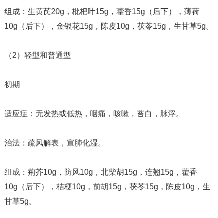
组成：生黄芪20g，枇杷叶15g，藿香15g（后下），薄荷
10g（后下），金银花15g，陈皮10g，茯苓15g，生甘草5g。
（2）轻型和普通型
初期
适应症：无发热或低热，咽痛，咳嗽，苔白，脉浮。
治法：疏风解表，宣肺化湿。
组成：荊芥10g，防风10g，北柴胡15g，连翘15g，藿香
10g（后下），桔梗10g，前胡15g，茯苓15g，陈皮10g，生
甘草5g。