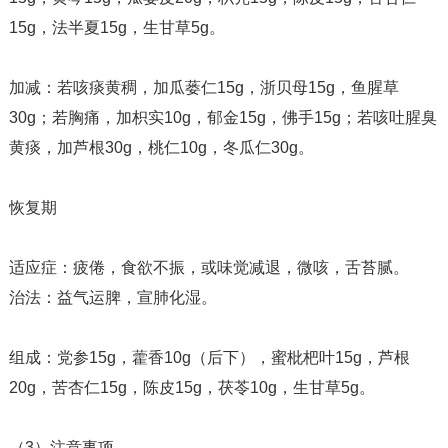
15g，法半夏15g，生甘草5g。
加减：若咳痰黄稠，加瓜蒌仁15g，浙贝母15g，鱼腥草
30g；若胸痛，加枳实10g，郁金15g，佛手15g；若咳吐腥臭
黄痰，加芦根30g，桃仁10g，冬瓜仁30g。
恢复期
适应症：疲倦，食欲不振，或味觉减退，微咳，舌苔腻。
治法：益气运脾，宣肺化湿。
组成：党参15g，藿香10g（后下），蜜枇杷叶15g，芦根
20g，苦杏仁15g，陈皮15g，茯苓10g，生甘草5g。
（3）注意事项