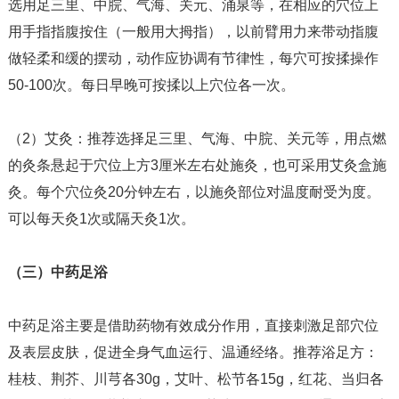
选用足三里、中脘、气海、关元、涌泉等，在相应的穴位上
用手指指腹按住（一般用大拇指），以前臂用力来带动指腹
做轻柔和缓的摆动，动作应协调有节律性，每穴可按揉操作
50-100次。每日早晚可按揉以上穴位各一次。
（2）艾灸：推荐选择足三里、气海、中脘、关元等，用点燃
的灸条悬起于穴位上方3厘米左右处施灸，也可采用艾灸盒施
灸。每个穴位灸20分钟左右，以施灸部位对温度耐受为度。
可以每天灸1次或隔天灸1次。
（三）中药足浴
中药足浴主要是借助药物有效成分作用，直接刺激足部穴位
及表层皮肤，促进全身气血运行、温通经络。推荐浴足方：
桂枝、荆芥、川芎各30g，艾叶、松节各15g，红花、当归各