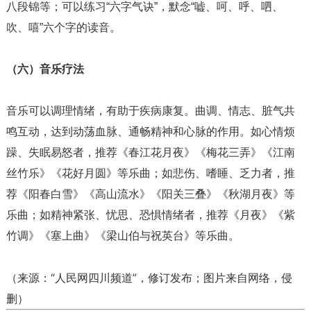
八段锦等；可以练习“六字气诀”，默念“嘘、呵、呼、呬、
吹、嘻”六个字的读音。
（六）音乐疗法
音乐可以调理情绪，有助于疾病康复。曲调、情志、脏气共
鸣互动，达到动荡血脉、通畅精神和心脉的作用。如心情烦
躁、失眠易怒者，推荐《春江花月夜》《梅花三弄》《江南
丝竹乐》《花好月圆》等乐曲；如悲伤、嗜睡、乏力者，推
荐《阳春白雪》《高山流水》《阳关三叠》《秋湖月夜》等
乐曲；如精神紧张、忧思、恐惧情绪者，推荐《月夜》《紫
竹调》《塞上曲》《梁山伯与祝英台》等乐曲。
（
来源：
“人民网四川频道”，修订发布；
图片来自网络，侵
删）