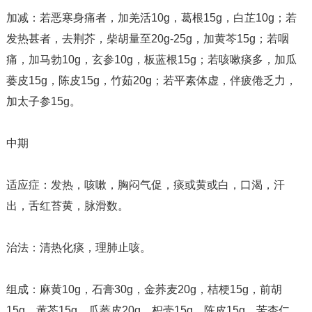
加减：若恶寒身痛者，加羌活10g，葛根15g，白芷10g；若
发热甚者，去荆芥，柴胡量至20g-25g，加黄芩15g；若咽
痛，加马勃10g，玄参10g，板蓝根15g；若咳嗽痰多，加瓜
蒌皮15g，陈皮15g，竹茹20g；若平素体虚，伴疲倦乏力，
加太子参15g。
中期
适应症：发热，咳嗽，胸闷气促，痰或黄或白，口渴，汗
出，舌红苔黄，脉滑数。
治法：清热化痰，理肺止咳。
组成：麻黄10g，石膏30g，金荞麦20g，桔梗15g，前胡
15g，黄芩15g，瓜蒌皮20g，枳壳15g，陈皮15g，苦杏仁