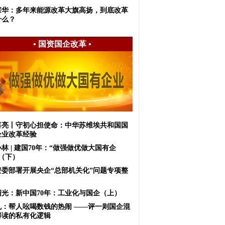
宗华：多年来能源改革大旗高扬，到底改革
什么？
•
国资国企改革
•
喜亮丨守初心担使命：中华苏维埃共和国国
企业改革经验
小林 | 建国70年：“做强做优做大国有企
”（下）
资委部署开展央企“总部机关化”问题专项整
王绍光：新中国70年：工业化与国企（上）
虬：帮人吆喝数钱的热闹 ——评一则国企混
解读的私有化逻辑