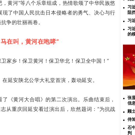
怒吼吧，黄河”等八个乐章组成，热情歌颂了中华民族悠
习
展现了中国人民抗击日本侵略者的勇气、决心与行
阻
习
强抗争的壮丽画卷。
习
的
，马在叫，黄河在咆哮”
保卫家乡！保卫黄河！保卫华北！保卫全中国！”
唱》在延安陕北公学大礼堂首演，轰动延安。
张
等观看了《黄河大合唱》的第二次演出。乐曲结束后，
信
同志从重庆回延安看过演出后，欣然题词：“为抗战
顾
侍
石
判