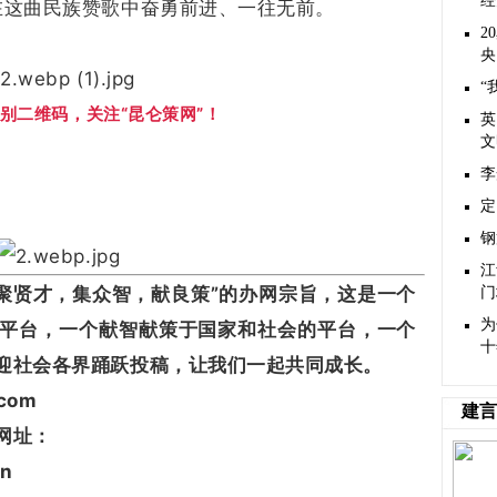
经
在这曲民族赞歌中奋勇前进、一往无前。
2
央
“
别二维码，关注“昆仑策网”！
英
文
​
定
钢
江
贤才，集众智，献良策”的办网宗旨，这是一个
门
为
平台，一个献智献策于国家和社会的平台，一个
十
迎社会各界踊跃投稿，让我们一起共同成长。
com
建言
网址：
n