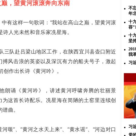
之巅，望黄河滚滚奔向东南
不忘
年
》中有这样一句歌词：“我站在高山之巅，望黄河滚
十
容”
是诗人光未然和音乐家冼星海。
十
坚
2
演剧队三队赴吕梁山地区工作，在陕西宜川县壶口附近
我
们搏风击浪的英姿以及深沉有力的船夫号子，激起
习
年初创作出长诗《黄河吟》。
他朗诵《黄河吟》，讲述黄河呼啸奔腾的壮丽景
力为这首长诗配乐。冼星海在简陋的土窑里连续创
的谱曲。
习
河颂”、“黄河之水天上来”、“黄水谣”、“河边对口
党