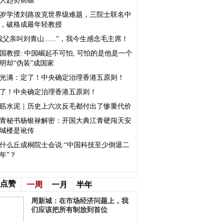
大趋势前瞻
0岁学渣刘路攻克世界级难题，三院士联名中
，破格成最年轻教授
我父亲叫刘青山......”，我今生感念毛主席！
国教授: 中国崛起不可怕, 可怕的是他是一个
明却“伪装”成国家
李光满：定了！中央确定治理香港五原则！
了！中央确定治理香港五原则！
筋水泥｜历史上六次反毛都付出了惨重代价
青秘书杨银禄解密：开国大典江青硬闯天安
城楼是讹传
什么丘成桐院士会说:“中国科技至少倒退二
年”？
点赞
一周
一月
半年
周新城：在市场经济问题上，我
们应该把所有制放到首位