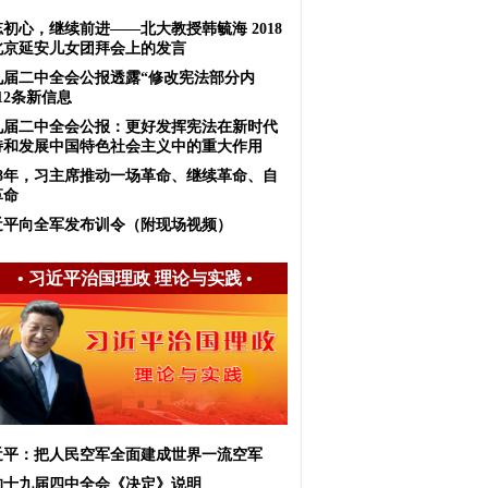
初心，继续前进——北大教授韩毓海 2018
北京延安儿女团拜会上的发言
九届二中全会公报透露“修改宪法部分内
12条新信息
九届二中全会公报：更好发挥宪法在新时代
持和发展中国特色社会主义中的重大作用
018年，习主席推动一场革命、继续革命、自
革命
近平向全军发布训令（附现场视频）
•
习近平治国理政 理论与实践
•
近平：把人民空军全面建成世界一流空军
的十九届四中全会《决定》说明