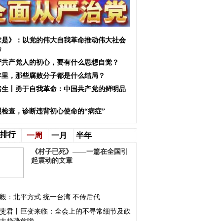
求是》：以党的伟大自我革命推动伟大社会
命
守共产党人的初心，要有什么思想自觉？
0年里，那些腐败分子都是什么结局？
绪生丨勇于自我革命：中国共产党的鲜明品
照检查，诊断违背初心使命的“病症”
排行
一周
一月
半年
《村子已死》——一篇在全国引
起震动的文章
毅：北平方式 统一台湾 不传后代
斐君丨巨变来临：全会上的不寻常细节及政