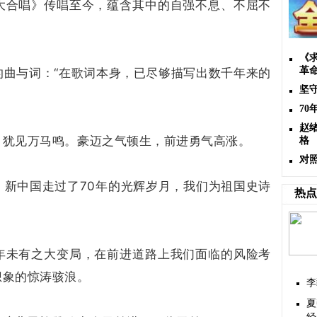
大合唱》传唱至今，蕴含其中的自强不息、不屈不
《
革
的曲与词：“在歌词本身，已尽够描写出数千年来的
坚
7
赵
，犹见万马鸣。豪迈之气顿生，前进勇气高涨。
格
对
，新中国走过了70年的光辉岁月，我们为祖国史诗
热点
年未有之大变局，在前进道路上我们面临的风险考
想象的惊涛骇浪。
李
夏