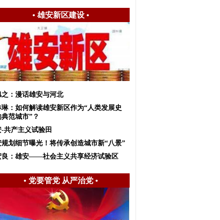
•
雄安新区建设
•
旭之：漫话雄安与河北
琳琳：如何解读雄安新区作为“人类发展史
的典范城市”？
安-共产主义试验田
安规划细节曝光！将传承创造城市新“八景”
宏良：雄安——社会主义共享经济试验区
•
党要管党 从严治党
•