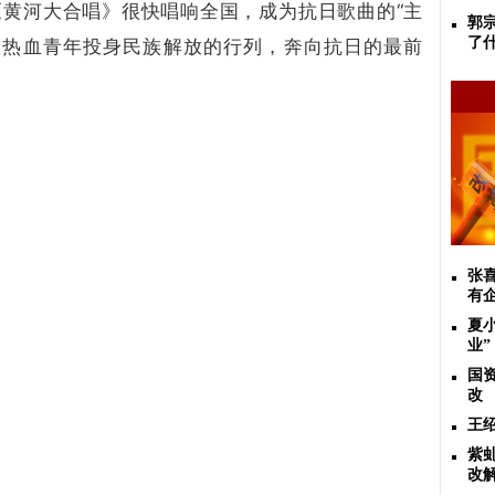
《黄河大合唱》很快唱响全国，成为抗日歌曲的“主
郭
了
数热血青年投身民族解放的行列，奔向抗日的最前
张
有
​夏
业
国
改
​
紫
改