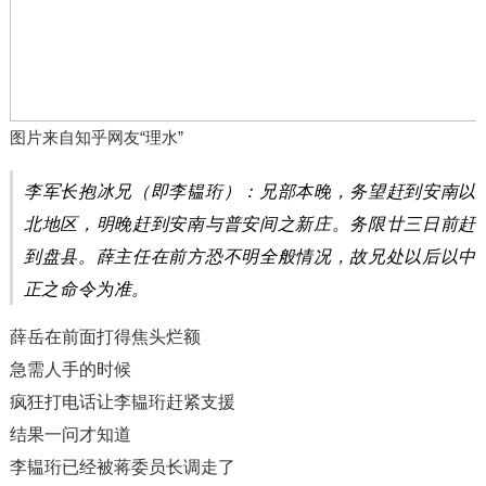
图片来自知乎网友“理水”
李军长抱冰兄（即李韫珩）：兄部本晚，务望赶到安南以
北地区，明晚赶到安南与普安间之新庄。务限廿三日前赶
到盘县。薛主任在前方恐不明全般情况，故兄处以后以中
正之命令为准。
薛岳在前面打得焦头烂额
急需人手的时候
疯狂打电话让李韫珩赶紧支援
结果一问才知道
李韫珩已经被蒋委员长调走了