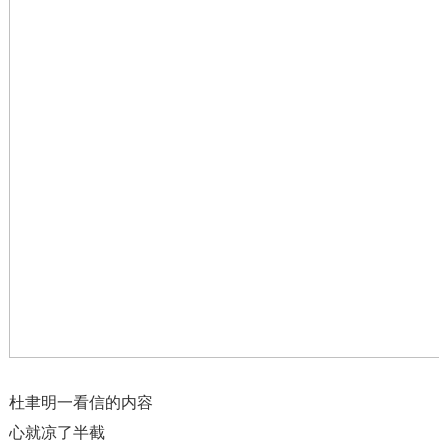
杜聿明一看信的内容
心就凉了半截