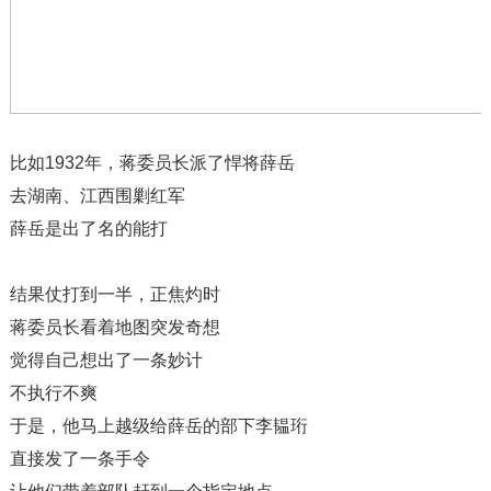
比如1932年，蒋委员长派了悍将薛岳
去湖南、江西围剿红军
薛岳是出了名的能打
结果仗打到一半，正焦灼时
蒋委员长看着地图突发奇想
觉得自己想出了一条妙计
不执行不爽
于是，他马上越级给薛岳的部下李韫珩
直接发了一条手令