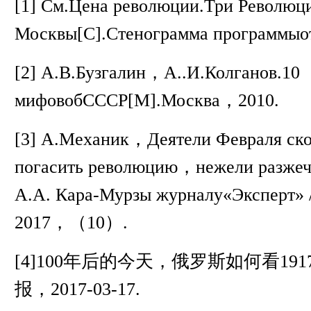
[1]
См
.
Цена революции
.
Три Революц
Москвы
[C].
Стенограмма программыо
[2]
А
.
В
.
Бузгалин，А
..
И
.
Колганов
.10
мифовобСССР
[M].
Москва，
2010.
[3]
А
.
Механик，Деятели Февраля ско
погасить революцию，нежели разжеч
А
.
А
.
Кара
-
Мурзы журналу
«
Эксперт
» 
2017
，（
10
）
.
[4]100
年后的今天，俄罗斯如何看
191
报，
2017-03-17.