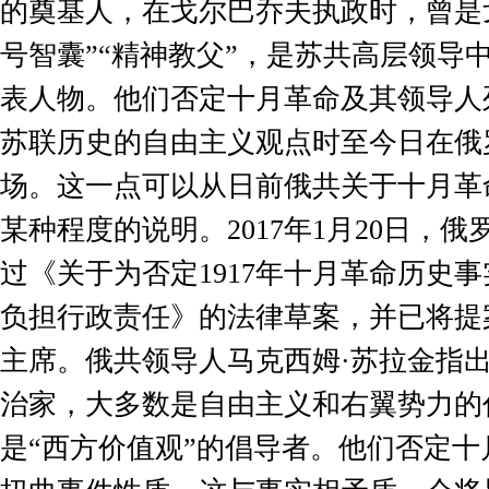
的奠基人，在戈尔巴乔夫执政时，曾是
号智囊”“精神教父”，是苏共高层领导
表人物。他们否定十月革命及其领导人
苏联历史的自由主义观点时至今日在俄
场。这一点可以从日前俄共关于十月革
某种程度的说明。
2017
年
1
月
20
日，俄
过《关于为否定
1917
年十月革命历史事
负担行政责任》的法律草案，并已将提
主席。俄共领导人马克西姆·苏拉金指
治家，大多数是自由主义和右翼势力的
是“西方价值观”的倡导者。他们否定