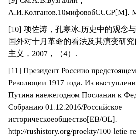
[9]
См
.
А
.
В
.
Бузгалин，
А
.
И
.
Колганов
.10
мифовобСССР
[M].
[10]
项佐涛，孔寒冰
.
历史中的观念
国外对十月革命的看法及其演变研究
主义，
2007
，（
4
）
.
[11]
Президент Россиио предстоящем
Революции
1917
года
.
Из выступлени
Путина наежегодном Послании к Фе
Собранию
01.12.2016/
Российское
историческоеобщество
[EB/OL].
http://rushistory.org/proekty/100-letie-r