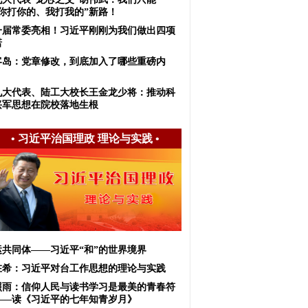
“你打你的、我打我的”新路！
一届常委亮相！习近平刚刚为我们做出四项
诺
客岛：党章修改，到底加入了哪些重磅内
？
九大代表、陆工大校长王金龙少将：推动科
兴军思想在院校落地生根
•
习近平治国理政 理论与实践
•
运共同体——习近平“和”的世界境界
在希：习近平对台工作思想的理论与实践
照雨：信仰人民与读书学习是最美的青春符
——读《习近平的七年知青岁月》