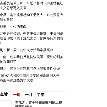
委委员名单出炉，习近平新时代中国特色社
主义思想写入党章
余昌：这个视频感动了无数人，它的深意令
泪如泉涌
战书：寸心的表白
共中央宣传部、中共中央组织部、中央网信
联合印发《关于规范党员干部网络行为的意
》
刚：新一届中共中央政治局常委亮相
一南：过去我们反复抗议美国，现终轮到美
抗议我们了！
旭之：容不得在宗教问题上犯颠覆性错误
“胶水”把4000余亩沙漠变绿洲论脑洞大开，
跪服南岸这些力学大咖
点赞
一周
一月
半年
李旭之：容不得在宗教问题上犯
颠覆性错误