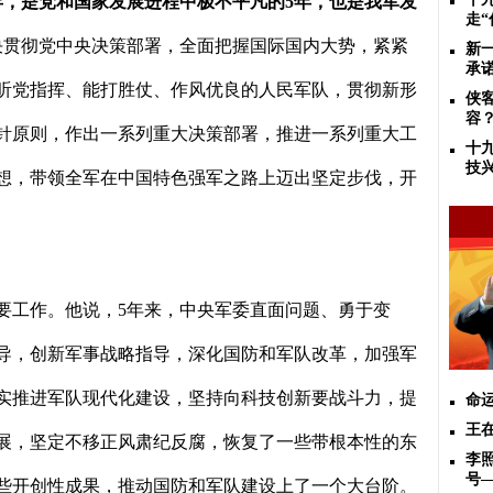
年，是党和国家发展进程中极不平凡的
5
年，也是我军发
走
决贯彻党中央决策部署，全面把握国际国内大势，紧紧
新
承
听党指挥、能打胜仗、作风优良的人民军队，贯彻新形
侠
容
针原则，作出一系列重大决策部署，推进一系列重大工
十
技
想，带领全军在中国特色强军之路上迈出坚定步伐，开
要工作。他说，
5
年来，中央军委直面问题、勇于变
导，创新军事战略指导，深化国防和军队改革，加强军
实推进军队现代化建设，坚持向科技创新要战斗力，提
命
王
展，坚定不移正风肃纪反腐，恢复了一些带根本性的东
李
号
些开创性成果，推动国防和军队建设上了一个大台阶。