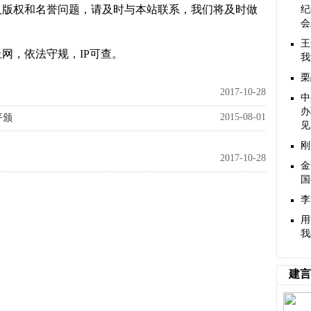
及版权和名誉问题，请及时与本站联系，我们将及时做
纪
会
王
网，依法守规，IP可查。
我
栗
2017-10-28
中
办
2015-08-01
平颁
见
刚
2017-10-28
金
国
李
用
我
建言