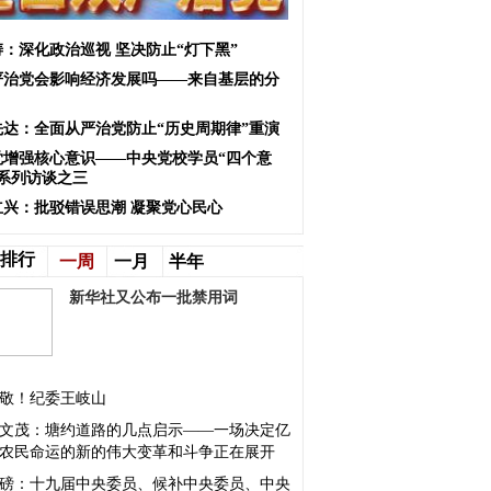
涛：深化政治巡视 坚决防止“灯下黑”
严治党会影响经济发展吗——来自基层的分
先达：全面从严治党防止“历史周期律”重演
觉增强核心意识——中央党校学员“四个意
”系列访谈之三
立兴：批驳错误思潮 凝聚党心民心
排行
一周
一月
半年
新华社又公布一批禁用词
敬！纪委王岐山
文茂：塘约道路的几点启示——一场决定亿
农民命运的新的伟大变革和斗争正在展开
磅：十九届中央委员、候补中央委员、中央