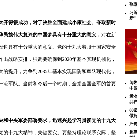
张
习
新”
大开得很成功，对于决胜全面建成小康社会、夺取新时
华民族伟大复兴的中国梦具有十分重大的意义，
对在新
设也具有十分重大的意义。党的十九大着眼于国家安全
作出战略安排，强调要确保到
2020
年基本实现机械化，
大的提升，力争到
2035
年基本实现国防和军队现代化，
闫
一流军队。当前和今后一个时期，全党全国全军的首要
中
。
孟
共
8
做
央和中央军委部署要求，迅速兴起学习贯彻党的十九大
严
党的十九大精神，关键要实。要坚持理论联系实际，坚
梅