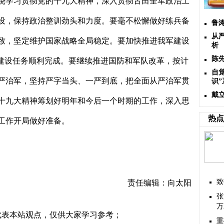
绕学习贯彻党的十九大精神，深入贯彻古田全军政治工
设，保持政治整训劲头和力度。要毫不松懈做好练兵备
鲁
从
致，坚定维护国家战略全局稳定。要加快推进我军建设
析
陈
建设任务顺利完成。要继续推进国防和军队改革，按计
自
严治军，坚持严字当头、一严到底，把全面从严治军贯
识
戴
十九大精神筹划好明年和今后一个时期的工作，深入思
热点
工作开局做好准备。
致
责任编辑：向太阳
张
万
代表本站观点，仅供大家学习参考；
重