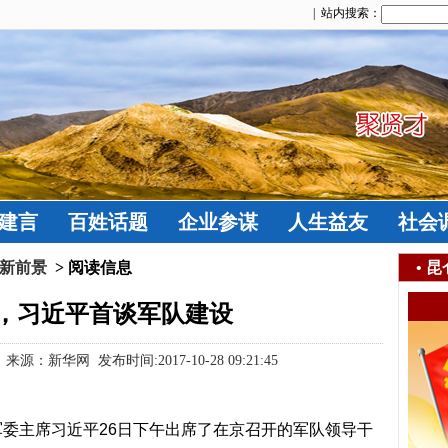
| 站内搜索：
建言
百姓话题
企业参谋
人生益友
社会
 新前景
> 阅读信息
•
昆
，习近平首谈军队建设
源：新华网 发布时间:2017-10-28 09:21:45
委主席习近平
26
日下午出席了在京召开的军队领导干