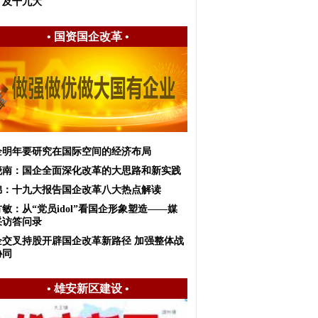
》及十九大
•
国资国企改革
•
企明年要研究在国际空间的经济布局
晓南：国企全面深化改革的大思路和新实践
锦：十九大报告国企改革八大热点解读
敏：从“党员idol”看国企形象塑造——媒
采访答问录
企交叉持股开辟国企改革新路径 加强整体战
协同
•
雄安新区建设
•