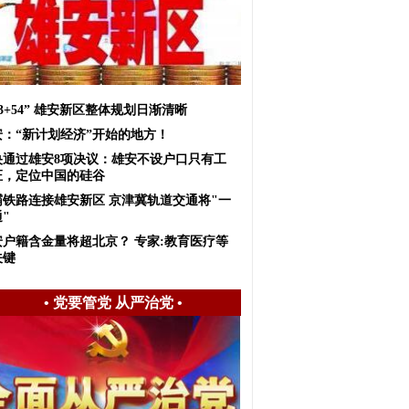
+3+54” 雄安新区整体规划日渐清晰
安：“新计划经济”开始的地方！
央通过雄安8项决议：雄安不设户口只有工
证，定位中国的硅谷
霸铁路连接雄安新区 京津冀轨道交通将"一
"
安户籍含金量将超北京？ 专家:教育医疗等
关键
•
党要管党 从严治党
•