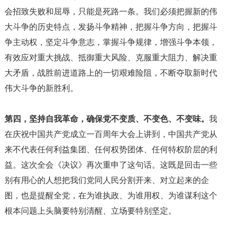
会招致失败和屈辱，只能是死路一条。我们必须把握新的伟
大斗争的历史特点，发扬斗争精神，把握斗争方向，把握斗
争主动权，坚定斗争意志，掌握斗争规律，增强斗争本领，
有效应对重大挑战、抵御重大风险、克服重大阻力、解决重
大矛盾，战胜前进道路上的一切艰难险阻，不断夺取新时代
伟大斗争的新胜利。
第四，坚持自我革命，确保党不变质、不变色、不变味。
我
在庆祝中国共产党成立一百周年大会上讲到，中国共产党从
来不代表任何利益集团、任何权势团体、任何特权阶层的利
益。这次全会《决议》再次重申了这句话。这既是回击一些
别有用心的人想把我们党同人民分割开来、对立起来的企
图，也是提醒全党，在为谁执政、为谁用权、为谁谋利这个
根本问题上头脑要特别清醒、立场要特别坚定。