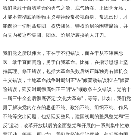
我们党敢于自我革命的勇气之源、底气所在。正因为无私，
才能本着彻底的唯物主义精神经常检视自身、常思己过，才
能摆脱一切利益集团、权势团体、特权阶层的围猎腐蚀，并
向党内被这些集团、团体、阶层所裹挟的人开刀。
我们党之所以伟大，不在于不犯错误，而在于从不讳疾忌
医，敢于直面问题，勇于自我革命。比如，在指导思想上坚
持真理、修正错误，包括大革命失败后纠正陈独秀右倾机会
主义错误，土地革命战争时期纠正“左”倾盲动错误和“左”倾冒
险错误，延安时期彻底纠正王明“左”倾教条主义错误，党的十
一届三中全会后彻底否定“文化大革命”，等等。比如，我们党
勇于解决党内存在的思想不纯、政治不纯、组织不纯、作风
不纯等突出问题，包括延安整风，建国初期的整风整党和“三
反”运动，改革开放以后的全面整党和开展的一系列集中性教
育活动，等等。再比如，我们党坚决惩治腐败，包括新中国