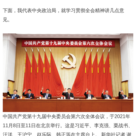
下面，我代表中央政治局，就学习贯彻全会精神讲几点意
见。
中国共产党第十九届中央委员会第六次全体会议，于
2021
年
11
月
8
日至
11
日在北京举行。这是习近平、李克强、栗战书、
汪洋、王沪宁、赵乐际、韩正等在主席台上。 新华社记者 谢