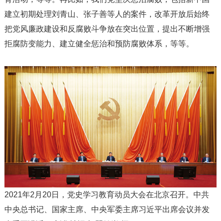
建立初期处理刘青山、张子善等人的案件，改革开放后始终
把党风廉政建设和反腐败斗争放在突出位置，提出不断增强
拒腐防变能力、建立健全惩治和预防腐败体系，等等。
2021
年
2
月
20
日，党史学习教育动员大会在北京召开。中共
中央总书记、国家主席、中央军委主席习近平出席会议并发