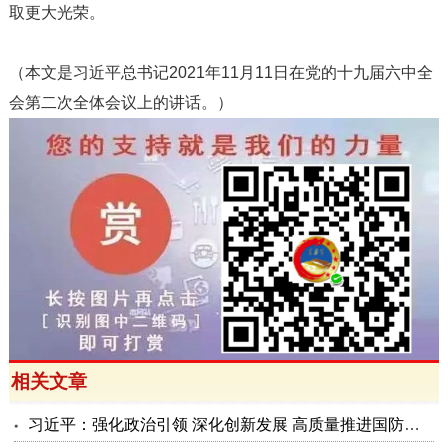
取更大光荣。
（本文是习近平总书记
2021
年
11
月
11
日在党的十九届六中全
会第二次全体会议上的讲话。）
相关文章
习近平：强化政治引领 深化创新发展 高质量推进国防和军队现代化