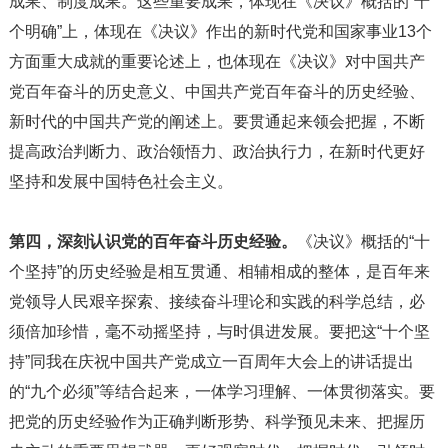
成果、制度成果。这些重要成果，体现在《决议》概括的“十
个明确”上，体现在《决议》作出的新时代党和国家事业
13
个
方面重大成就的重要论述上，也体现在《决议》对中国共产
党百年奋斗的历史意义、中国共产党百年奋斗的历史经验、
新时代的中国共产党的阐述上。要贯通起来领会把握，不断
提高政治判断力、政治领悟力、政治执行力，在新时代更好
坚持和发展中国特色社会主义。
第四，深刻认识党的百年奋斗历史经验。
《决议》概括的“十
个坚持”的历史经验是相互贯通、相辅相成的整体，是百年来
党领导人民艰辛探索、接续奋斗理论和实践的科学总结，必
须倍加珍惜，毫不动摇坚持，与时俱进发展。要把这“十个坚
持”同我在庆祝中国共产党成立一百周年大会上的讲话提出
的“九个必须”等结合起来，一体学习理解、一体贯彻落实。要
把党的历史经验作为正确判断形势、科学预见未来、把握历