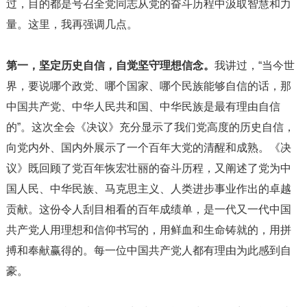
过，目的都是号召全党同志从党的奋斗历程中汲取智慧和力
量。这里，我再强调几点。
第一，坚定历史自信，自觉坚守理想信念。
我讲过，“当今世
界，要说哪个政党、哪个国家、哪个民族能够自信的话，那
中国共产党、中华人民共和国、中华民族是最有理由自信
的”。这次全会《决议》充分显示了我们党高度的历史自信，
向党内外、国内外展示了一个百年大党的清醒和成熟。《决
议》既回顾了党百年恢宏壮丽的奋斗历程，又阐述了党为中
国人民、中华民族、马克思主义、人类进步事业作出的卓越
贡献。这份令人刮目相看的百年成绩单，是一代又一代中国
共产党人用理想和信仰书写的，用鲜血和生命铸就的，用拼
搏和奉献赢得的。每一位中国共产党人都有理由为此感到自
豪。