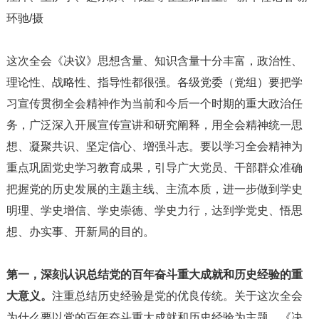
环驰
/
摄
这次全会《决议》思想含量、知识含量十分丰富，政治性、
理论性、战略性、指导性都很强。各级党委（党组）要把学
习宣传贯彻全会精神作为当前和今后一个时期的重大政治任
务，广泛深入开展宣传宣讲和研究阐释，用全会精神统一思
想、凝聚共识、坚定信心、增强斗志。要以学习全会精神为
重点巩固党史学习教育成果，引导广大党员、干部群众准确
把握党的历史发展的主题主线、主流本质，进一步做到学史
明理、学史增信、学史崇德、学史力行，达到学党史、悟思
想、办实事、开新局的目的。
第一，深刻认识总结党的百年奋斗重大成就和历史经验的重
大意义。
注重总结历史经验是党的优良传统。关于这次全会
为什么要以党的百年奋斗重大成就和历史经验为主题，《决