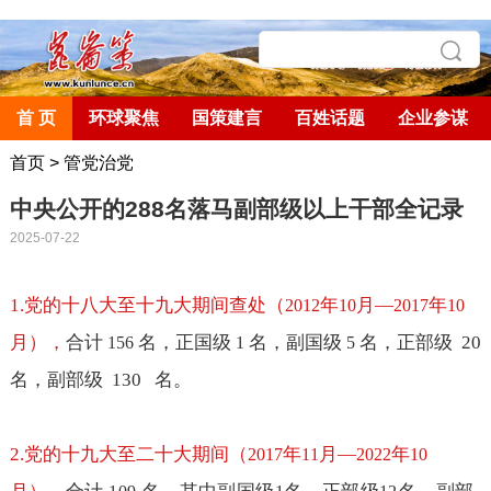
首 页
环球聚焦
国策建言
百姓话题
企业参谋
首页
>
管党治党
中央公开的288名落马副部级以上干部全记录
2025-07-22
1.
党的十八大至十九大期间查处（
年
月—
年
2012
10
2017
10
月），
合计
名，正国级
名，副国级
名，正部级
20
156
1
5
名，副部级
130
名。
2.
党的十九大至二十大期间（
年
月—
年
2017
11
2022
10