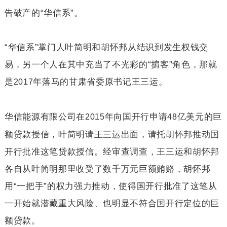
告破产的“华信系”。
“华信系”掌门人叶简明和胡怀邦从结识到发生权钱交
易，另一个人在其中充当了不光彩的“掮客”角色，那就
是
年落马的甘肃省委原书记王三运。
2017
华信能源有限公司在
年向国开行申请
亿美元的巨
2015
48
额贷款授信，叶简明请王三运出面，请托胡怀邦推动国
开行批准这笔贷款授信。经审查调查，王三运和胡怀邦
各自从叶简明那里收受了数千万元巨额贿赂，胡怀邦
用“一把手”的权力强力推动，使得国开行批准了这笔从
一开始就潜藏重大风险、也明显不符合国开行定位的巨
额贷款。