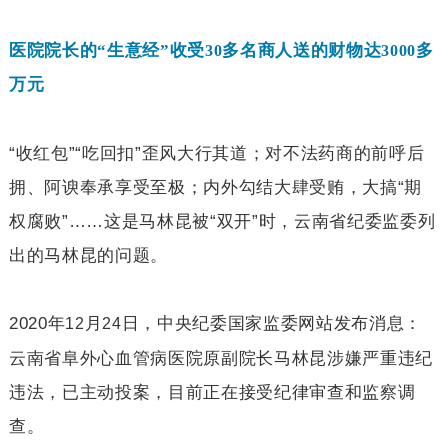
医院院长的“生意经”收受
多名商人送的财物达
多
30
3000
万元
“收红包”“吃回扣”歪风大行其道；对不法药商的前呼后
拥、阿谀奉承享受至极；内外勾结大肆受贿，大搞“期
权腐败”……这是马林昆被“双开”时，云南省纪委监委列
出的马林昆的问题。
2020
年
月
日，中央纪委国家监委网站发布消息：
12
24
云南省阜外心血管病医院原副院长马林昆涉嫌严重违纪
违法，已主动投案，目前正在接受纪律审查和监察调
查。