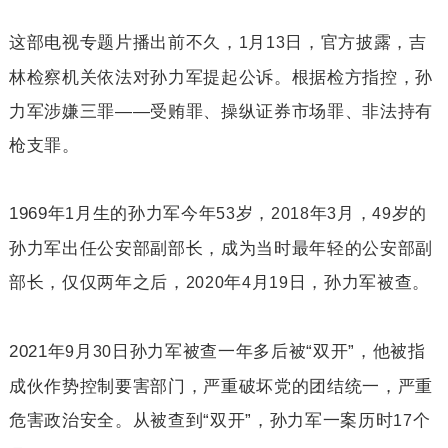
这部电视专题片播出前不久，
月
日，官方披露，吉
1
13
林检察机关依法对孙力军提起公诉。根据检方指控，孙
力军涉嫌三罪——受贿罪、操纵证券市场罪、非法持有
枪支罪。
1969
年
月生的孙力军今年
岁，
年
月，
岁的
1
53
2018
3
49
孙力军出任公安部副部长，成为当时最年轻的公安部副
部长，仅仅两年之后，
年
月
日，孙力军被查。
2020
4
19
2021
年
月
日孙力军被查一年多后被“双开”，他被指
9
30
成伙作势控制要害部门，严重破坏党的团结统一，严重
危害政治安全。从被查到“双开”，孙力军一案历时
个
17