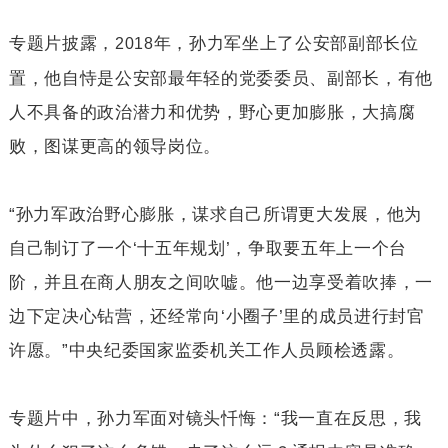
专题片披露，
年，孙力军坐上了公安部副部长位
2018
置，他自恃是公安部最年轻的党委委员、副部长，有他
人不具备的政治潜力和优势，野心更加膨胀，大搞腐
败，图谋更高的领导岗位。
“孙力军政治野心膨胀，谋求自己所谓更大发展，他为
自己制订了一个‘十五年规划’，争取要五年上一个台
阶，并且在商人朋友之间吹嘘。他一边享受着吹捧，一
边下定决心钻营，还经常向‘小圈子’里的成员进行封官
许愿。”中央纪委国家监委机关工作人员顾桧透露。
专题片中，孙力军面对镜头忏悔：“我一直在反思，我