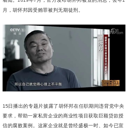
着陆。
年
月，官方发布胡怀邦被查的消息，去年
2019
7
1
月，胡怀邦因受贿罪被判无期徒刑。
15
日播出的专题片披露了胡怀邦在任职期间违背党中央
要求，帮助一家私营企业的商业性项目获取巨额贷款授
信的腐败案例。这家企业就是曾经盛极一时、如今已宣