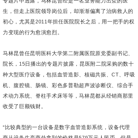
专题片中透露，马林昆曾经是一名业务能力出众的医
生，但走上医院领导岗位后，却渐渐偏离了治病救人的
初心，尤其是
年担任医院院长之后，用一把手的权
2011
力变现的行为愈演愈烈。
马林昆曾任昆明医科大学第二附属医院原党委副书记、
院长，
日播出的专题片披露，昆医附二院采购的数十
15
种大型医疗设备，包括血管造影、核磁共振、
、呼吸
CT
机、腹腔镜、肠镜、彩色多普勒超声波诊断仪、综合手
术动力系统、脊柱手术床等等，马林昆都从经销商那里
收受了巨额钱财。
“比较典型的一台设备是数字血管造影系统，设备代理
商从设备生产商处拿到的价格是
万元人民币，但是
579