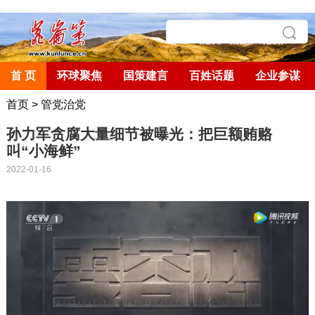
首 页
环球聚焦
国策建言
百姓话题
企业参谋
首页
>
管党治党
孙力军贪腐大量细节被曝光：把巨额贿赂
叫“小海鲜”
2022-01-16