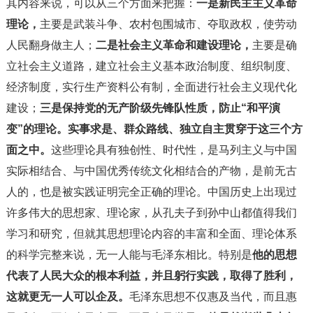
其内容来说，可以从三个方面来把握：
一是新民主主义革命
理论，
主要是武装斗争、农村包围城市、夺取政权，使劳动
人民翻身做主人；
二是社会主义革命和建设理论，
主要是确
立社会主义道路，建立社会主义基本政治制度、组织制度、
经济制度，实行生产资料公有制，全面进行社会主义现代化
建设；
三是保持党的无产阶级先锋队性质，防止“和平演
变”的理论。
实事求是、群众路线、独立自主贯穿于这三个方
面之中。
这些理论具有独创性、时代性，是马列主义与中国
实际相结合、与中国优秀传统文化相结合的产物，是前无古
人的，也是被实践证明完全正确的理论。中国历史上出现过
许多伟大的思想家、理论家，从孔夫子到孙中山都值得我们
学习和研究，但就其思想理论内容的丰富和全面、理论体系
的科学完整来说，无一人能与毛泽东相比。特别是
他的思想
代表了人民大众的根本利益，并且躬行实践，取得了胜利，
这就更无一人可以企及。
毛泽东思想不仅惠及当代，而且惠