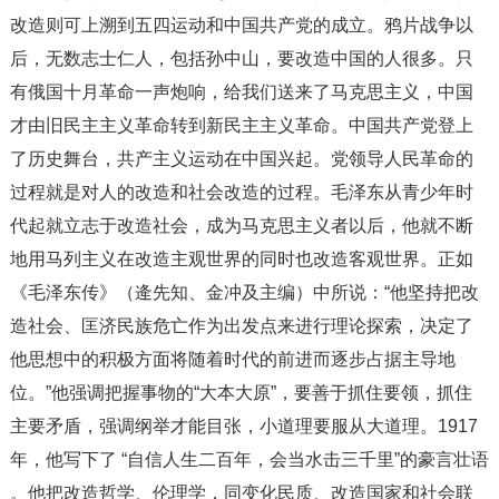
改造则可上溯到五四运动和中国共产党的成立。鸦片战争以
后，无数志士仁人，包括孙中山，要改造中国的人很多。只
有俄国十月革命一声炮响，给我们送来了马克思主义，中国
才由旧民主主义革命转到新民主主义革命。中国共产党登上
了历史舞台，共产主义运动在中国兴起。党领导人民革命的
过程就是对人的改造和社会改造的过程。毛泽东从青少年时
代起就立志于改造社会，成为马克思主义者以后，他就不断
地用马列主义在改造主观世界的同时也改造客观世界。正如
《毛泽东传》（逄先知、金冲及主编）中所说：“他坚持把改
造社会、匡济民族危亡作为出发点来进行理论探索，决定了
他思想中的积极方面将随着时代的前进而逐步占据主导地
位。”他强调把握事物的“大本大原”，要善于抓住要领，抓住
主要矛盾，强调纲举才能目张，小道理要服从大道理。1917
年，他写下了 “自信人生二百年，会当水击三千里”的豪言壮语
。他把改造哲学、伦理学，同变化民质、改造国家和社会联