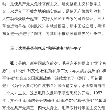
动，是使共产党人免除官僚主义、避免修正主义和教条主
义，永远立于不败之地的确实保证，是使无产阶级能够和广
大劳动群众联合起来，实行人民民主专政的可靠保证。三大
革命运动早在《实践论》中就曾提及，新中国成立后，毛泽
东又进一步进行了阐述，将其用于推动改造世界的斗争中。
王：这里是否包括反“和平演变”的斗争？
张：
是的。新中国成立前夕，毛泽东不但提出了“两个务
必”，而且还针对艾伦·杜勒斯在第二次世界大战后提出的 “和
平转变”社会主义国家新战略，连续发表了《别了，司徒雷
登》《为什么要讨论白皮书？》等五篇文章，矛头指向自由
（个人）主义。这是毛泽东反和平演变思想的开端。1957
年，艾伦·杜勒斯的哥哥约翰·杜勒斯称要将“和平演变”的希望
寄托在共产党第三、四代人身上。毛泽东针对帝国主义的预