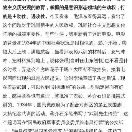
物主义历史观的教育，掌握的是意识形态领域的主动权，打
的是主动仗、进攻仗。
今天看来，毛泽东看得真远，看出了
这个问题对于巩固新生的人民政权、巩固社会主义思想文化
阵地的极端重要性。前些时候，我重新看了这部电影。电影
的背景和1934年的中国社会状况是很相似的。影片开始，慈
禧太后上朝，满脸愁容，当看到表彰武训的材料后，怒气冲
冲，把材料摔到地上，说你张曜(当时任山东巡抚)也不看是什
么时候，弄这么个穷叫花子干吗？大臣都不敢抬头。接着电
影画面出现的就是农民起义。这时李鸿章磕了头之后说，现
在表彰武训，可以收到“剿抚兼施”的效果，对稳定局面有好
处，慈禧觉得也有道理，就批准了表彰。蒋介石也是推崇武
训的。1934年，国民党政府为了配合对苏区的第五次围剿，
大搞纪念武训的活动。蒋介石亲笔书写了“武训先生传赞”，这
个题词写在“国民政府军事委员会委员长南昌行营”的公文纸
上，“南昌行营”是国民党第五次“围剿”的指挥机关。汪精卫、