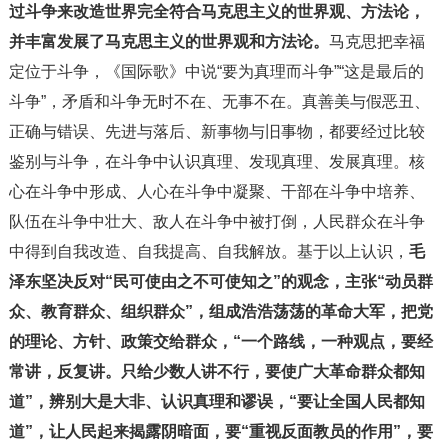
过斗争来改造世界完全符合马克思主义的世界观、方法论，
并丰富发展了马克思主义的世界观和方法论。
马克思把幸福
定位于斗争，《国际歌》中说“要为真理而斗争”“这是最后的
斗争”，矛盾和斗争无时不在、无事不在。真善美与假恶丑、
正确与错误、先进与落后、新事物与旧事物，都要经过比较
鉴别与斗争，在斗争中认识真理、发现真理、发展真理。核
心在斗争中形成、人心在斗争中凝聚、干部在斗争中培养、
队伍在斗争中壮大、敌人在斗争中被打倒，人民群众在斗争
中得到自我改造、自我提高、自我解放。基于以上认识，
毛
泽东坚决反对“民可使由之不可使知之”的观念，主张“动员群
众、教育群众、组织群众”，组成浩浩荡荡的革命大军，把党
的理论、方针、政策交给群众，“一个路线，一种观点，要经
常讲，反复讲。只给少数人讲不行，要使广大革命群众都知
道”，辨别大是大非、认识真理和谬误，“要让全国人民都知
道”，让人民起来揭露阴暗面，要“重视反面教员的作用”，要