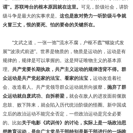
谓”。苏联垮台的根本原因就在这里。
可见，阶级社会，讲阶
级斗争是最大的实事求是。
这也是敌对势力一听阶级斗争就
火冒三丈，恨的要死、怕的要命的关键所在。
“文武之道，一张一弛”“流水不腐，户枢不蠹”“螺旋式发
展”“波浪式前进”。世界是物质的，物质是运动的，运动是有
规律的，规律是可以掌握的。这是辩证唯物主义的基本原
理。
共产党要长期执政，共产主义运动的规律违背不得。群
众运动是共产党起家的法宝、看家的法宝，
运动改造着社
会、改造着人。共产党领导群众运动就所向披靡，
抛弃了群
众运动就自废武功、自拆桥梁，
就会在敌人的进攻面前偃旗
息鼓、败下阵来，就会陷入历代统治阶级的怪圈。新中国成
立后的政治运动不能完全否定，一些政治运动是完全必要
的。比如
关于电影《武训传》的讨论，实际上是一场政治思
想教育运动，是向广大党员干部特别是新干部进行的一场唯