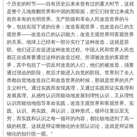
个历史的时节——自有历史以来未曾有过的重大时节，这就
是整个儿地推翻世界和中国的黑暗面，把它们转变过来成为
前所未有的光明世界。无产阶级和革命人民改造世界的斗
争，包括实现下述的任务：改造客观世界，也改造自己的主
观世界——改造自己的认识能力，改造主观世界同客观世界
的关系。地球上已经有一部分实行了这种改造，这就是苏
联。他们还正在促进这种改造过程。中国人民和世界人民也
都正在或将要通过这样的改造过程。所谓被改造的客观世
界，其中包括了一切反对改造的人们，他们的被改造，须要
通过强迫的阶段，然后才能进入自觉的阶段。世界到了全人
类都自觉地改造自己和改造世界的时候，那就是世界的共产
主义时代。通过实践而发现真理，又通过实践而证实真理和
发展真理。从感性认识而能动地发展到理性认识，又从理性
认识而能动地指导革命实践，改造主观世界和客观世界。实
践、认识、再实践、再认识，这种形式，循环往复以至无
穷，而实践和认识之每一循环的内容，都比较地进到了高一
级的程度。这就是辩证唯物论的全部认识论，这就是辩证唯
物论的知行统一观。”