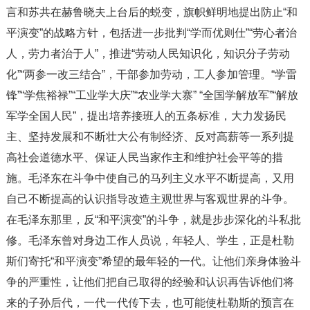
言和苏共在赫鲁晓夫上台后的蜕变，旗帜鲜明地提出防止“和
平演变”的战略方针，包括进一步批判“学而优则仕”“劳心者治
人，劳力者治于人”，推进“劳动人民知识化，知识分子劳动
化”“两参一改三结合”，干部参加劳动，工人参加管理。“学雷
锋”“学焦裕禄”“工业学大庆”“农业学大寨” “全国学解放军”“解放
军学全国人民”，提出培养接班人的五条标准，大力发扬民
主、坚持发展和不断壮大公有制经济、反对高薪等一系列提
高社会道德水平、保证人民当家作主和维护社会平等的措
施。毛泽东在斗争中使自己的马列主义水平不断提高，又用
自己不断提高的认识指导改造主观世界与客观世界的斗争。
在毛泽东那里，反“和平演变”的斗争，就是步步深化的斗私批
修。毛泽东曾对身边工作人员说，年轻人、学生，正是杜勒
斯们寄托“和平演变”希望的最年轻的一代。让他们亲身体验斗
争的严重性，让他们把自己取得的经验和认识再告诉他们将
来的子孙后代，一代一代传下去，也可能使杜勒斯的预言在