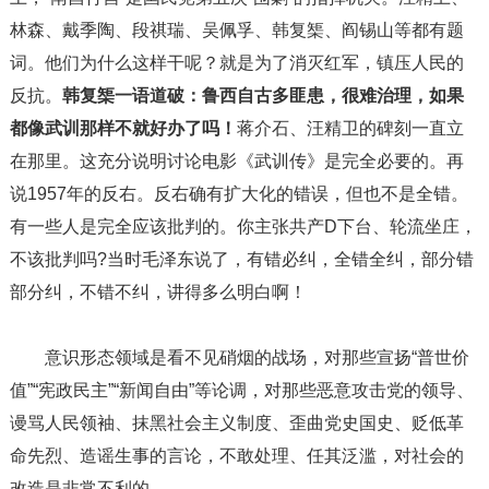
林森、戴季陶、段祺瑞、吴佩孚、韩复榘、阎锡山等都有题
词。他们为什么这样干呢？就是为了消灭红军，镇压人民的
反抗。
韩复榘一语道破：鲁西自古多匪患，很难治理，如果
都像武训那样不就好办了吗！
蒋介石、汪精卫的碑刻一直立
在那里。这充分说明讨论电影《武训传》是完全必要的。再
说1957年的反右。反右确有扩大化的错误，但也不是全错。
有一些人是完全应该批判的。你主张共产D下台、轮流坐庄，
不该批判吗?当时毛泽东说了，有错必纠，全错全纠，部分错
部分纠，不错不纠，讲得多么明白啊！
意识形态领域是看不见硝烟的战场，对那些宣扬“普世价
值”“宪政民主”“新闻自由”等论调，对那些恶意攻击党的领导、
谩骂人民领袖、抹黑社会主义制度、歪曲党史国史、贬低革
命先烈、造谣生事的言论，不敢处理、任其泛滥，对社会的
改造是非常不利的。