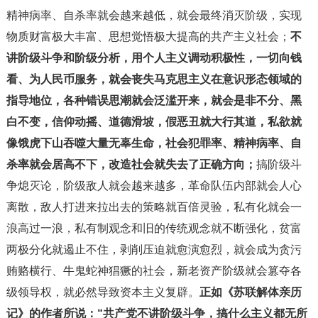
精神病率、自杀率就会越来越低，就会最终消灭阶级，实现
物质财富极大丰富、思想觉悟极大提高的共产主义社会；
不
讲阶级斗争和阶级分析，用个人主义调动积极性，一切向钱
看、为人民币服务，就会丧失马克思主义在意识形态领域的
指导地位，各种错误思潮就会泛滥开来，就会是非不分、黑
白不变，信仰动摇、道德滑坡，假恶丑就大行其道，私欲就
像饿虎下山吞噬大量无辜生命，社会犯罪率、精神病率、自
杀率就会居高不下，改造社会就失去了正确方向；
搞阶级斗
争熄灭论，阶级敌人就会越来越多，革命队伍内部就会人心
离散，敌人打进来拉出去的策略就百倍灵验，私有化就会一
浪高过一浪，私有制观念和旧的传统观念就不断强化，贫富
两极分化就遏止不住，剥削压迫就愈演愈烈，就会成为贪污
贿赂横行、牛鬼蛇神猖獗的社会，新老资产阶级就会篡夺各
级领导权，就必然导致资本主义复辟。
正如《苏联解体亲历
记》的作者所说：“共产党不讲阶级斗争，搞什么主义都无所