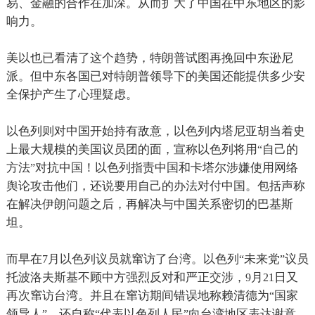
易、金融的合作在加深。从而扩大了中国在中东地区的影
响力。
美以也已看清了这个趋势，特朗普试图再挽回中东逊尼
派。但中东各国已对特朗普领导下的美国还能提供多少安
全保护产生了心理疑虑。
以色列则对中国开始持有敌意，以色列内塔尼亚胡当着史
上最大规模的美国议员团的面，宣称以色列将用
自己的
“
方法
对抗中国！以色列指责中国和卡塔尔涉嫌使用网络
”
舆论攻击他们，还说要用自己的办法对付中国。包括声称
在解决伊朗问题之后，再解决与中国关系密切的巴基斯
坦。
而早在
月以色列议员就窜访了台湾。以色列
未来党
议员
7
“
”
托波洛夫斯基不顾中方强烈反对和严正交涉，
月
日又
9
21
再次窜访台湾。并且在窜访期间错误地称赖清德为
国家
“
领导人
，还自称
代表以色列人民
向台湾地区表达谢意。
”
“
”