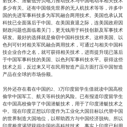
射技术、潜艇低分贝电力推动技术与中国电动车相关技术
多少有关。还有中国领先世界的无人机技术等等，许多中
国的先进军事科技多为军民融合两用技术。美国也承认其
科技已全面落后于中国。在美国衰退之际，连美国政府因
财政问题也面临着关门，更无钱用于科技创新及军事技术
研发。最好的选择就是偷窃中国科技技术。这样美国、以
色列可针对相关军民融合两用技术，可通过与相关中国科
技企业合作之名，就可获得相关技术，进而提升现已落后
于中国军事科技的美国、以色列军事科技水平。获得这些
技术之后，反过来又可在民用智造产品方面打压中国智造
产品在全球的市场份额。
另外还存在着在中国的
、
万印度留学生借就读中国高校
2
3
偷学中国军工、航天等科技的风险。已有报道印度留学生
在中国高校偷学了中国潜艇技术，用于了印度潜艇技术之
中。现在印度正想以印度作为工业化大国目标以代替中国
的世界制造大国地位，以帮助西方与中国经济脱钩。所以
印度极度渴望获得中国的高科技技术。事实上印度已利用