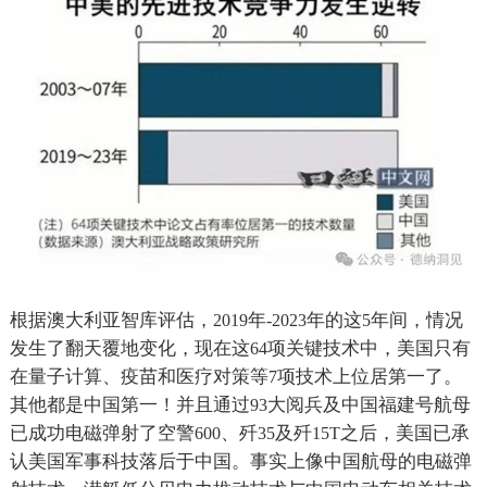
根据澳大利亚智库评估，
年
年的这
年间，情况
2019
-2023
5
发生了翻天覆地变化，现在这
项关键技术中，美国只有
64
在量子计算、疫苗和医疗对策等
项技术上位居第一了。
7
其他都是中国第一！并且通过
大阅兵及中国福建号航母
93
已成功电磁弹射了空警
、歼
及歼
之后，美国已承
600
35
15T
认美国军事科技落后于中国。事实上像中国航母的电磁弹