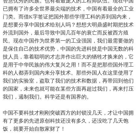
智慧优秀的民族。也有着最庞大的工程师队伍。现在中国
已拥有了许多全世界最尖端的技术，中国有着最全的工业
门类。而借
字签证把国外那些学理工科的弄到国内来，
K
是想要分享中国技术给别人吗？想想大明鼎盛时期把技术
外流到国外，最后导致中国几百年的衰亡而反被西方殖
民。现在中国作为世界第一的工业强国，我们最需要做的
是保住自己的技术优势，中国的先进科技是中国无数的科
技人员，靠着聪明的才志并作出巨大的牺牲才换来的，它
是用于中华民族的伟大复兴之用！而不是把那些国外理工
科的人都弄到国内来分享技术。那些外国人在这里使用了
我们的实验室，盗取了我们的技术和数据，再带回到他们
的国家，未来也就可能在某些方面再超过我们，再来打压
我们，遏制我们。科学还是有国界的。
中国不要科技才刚刚突破西方的封锁没几天，才让中国拥
有了更多的先进原创科技还没有多久，还没吃了几天饱
饭，就要开始自散家财了！