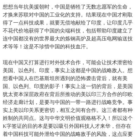
想想当年抗美援朝时，中国是牺牲了无数志愿军的生命，
才换来苏联对中国的工业化的支持。结果现在中国才刚取
得了一点科技成果，就要无偿地献给了印度，让印度几乎
不花代价地获得了中国的尖端科技，包括帮助印度建立了
连中国都没有的世界最大的炼钢高炉及超高压电网输送技
术等等！这是不珍惜中国的科技血汗。
现在中国又打算进行对外技术合作，可能会让技术泄密给
美国、以色列、印度，事实上这都是中国的战略敌人。想
想看中国人在巴基斯坦所遇到的恐怖袭击背后，就有美
国、以色列、印度的影子！事实上这一切的背后，是美国
犹太资本深层政府在背后所推动的美以印三方合作的印欧
经济走廊计划，是要与中国的一带一路进行战略竞争。事
实上美以印关系更密切，相互之间有合作。这三者都有种
姓制的共同点。这与中华文明价值观格格不入！所以这个
字签证的目的本是要以吸引外国科技人才来华，但存在
K
着中国科技可能外泄给中国的战略敌手的风险，这点应要