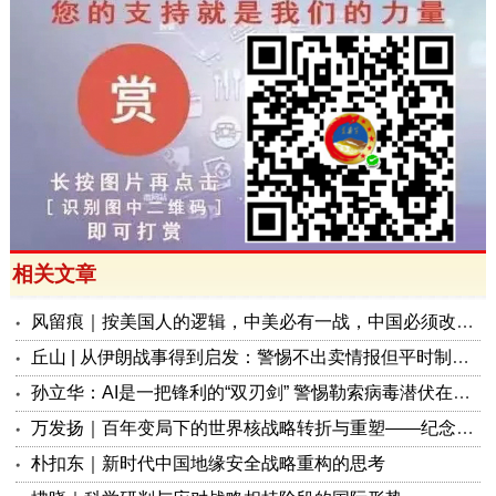
相关文章
风留痕｜按美国人的逻辑，中美必有一战，中国必须改变核威慑战略
丘山 | 从伊朗战事得到启发：警惕不出卖情报但平时制造“社会矛盾”战时被敌启用的潜藏“间谍”
孙立华：AI是一把锋利的“双刃剑” 警惕勒索病毒潜伏在你时髦的“新马甲”
万发扬｜百年变局下的世界核战略转折与重塑——纪念战略导弹部队成立六十周年
朴扣东｜新时代中国地缘安全战略重构的思考