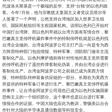
托波洛夫斯基是一个极端的反华、支持
台独
的以色列政
“
”
客。今年
月份，他与宗教犹太复国主义者党议员塔尔等
7
人签署了一个声明，公然支持台湾地区加入世界卫生组
织、国际民航组织等主权国家机构。说明以色列已开始对
中国打台湾牌。而以色列早就以台湾方面有军情合作，黎
巴嫩真主党传呼机爆炸事件中的特制传呼机就是以色列找
台湾企业做的。台湾金阿波罗公司主打产品一向是专为西
方阵营特种部门包括情报、特种军事、消防部门做非主流
客制化产品。以色列摩萨德则有针对性地对真主党所需要
的传呼机进行了遥控炸弹客制化伪装，并由台湾企业进行
客制化生产。台湾金阿波罗公司之前就已成为美西方情
报、特种部队特种装备供应链的一部分。长期在为美西方
所提供的特种军备订单进行生产。黎巴嫩真主党传呼机爆
炸事件，让台湾金阿波罗公司现也已成为以色列实施国家
恐怖主义的一个组织部分。这个事件也是以台进行军事、
情报合作的证据。中国大陆也应此为教训，警惕美以台合
作针对大陆的半导体及通信数据等科技安全。